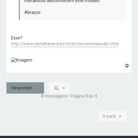
mecânicos desconhecem este modelo.
Abraços
Esse?
http://www.yamahaventure.nl/en/servicemanuals.html
V
o
l
t
a
Responder
r
a
8 mensagens • Página
1
de
1
o
t
o
p
Ir para
o