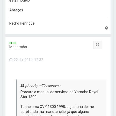
este modelo.
Abraços
Pedro Henrique
V
o
l
t
cros
a
Citar
Moderador
r
a
o
22 Jul 2014, 12:32
t
o
p
o
phenrique79 escreveu:
Procuro o manual de serviços da Yamaha Royal
Star 1300.
Tenho uma XVZ 1300 1998, e gostaria de me
aprofundar na manutenção, já que alguns