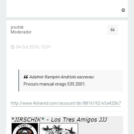
V
o
l
t
jirschik
a
Citar
Moderador
r
a
o
04 Out 2010, 12:01
t
o
p
o
Adalmir Rampini Andriolo escreveu:
Procuro manual virago 535 2001.
http://www.4shared.com/account/dir/8816192/e5a420b7