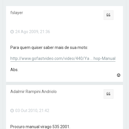
r
fslayer
Citar
24 Ago 2009, 21:36
Para quem quiser saber mais de sua moto:
http://www.gofastvideo.com/video/440/Ya ... hop-Manual
Abs.
V
o
l
t
Adalmir Rampini Andriolo
a
Citar
r
a
o
03 Out 2010, 21:42
t
o
p
o
Procuro manual virago 535 2001.