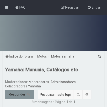
FAQ
Registrar
Entrar
P
Índice do fórum
Motos
Motos Yamaha
e
Yamaha: Manuais, Catálogos etc
s
q
Moderadores:
Moderadores
,
Administradores
,
u
Colaboradores Yamaha
i
Pesquisar
Pesquisa a
Responder
s
8 mensagens • Página
1
de
1
a