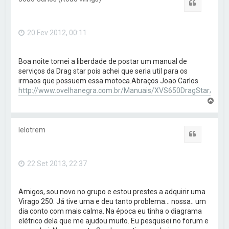
a
Citar
r
a
o
20 Fev 2012, 00:11
t
o
p
o
Boa noite tomei a liberdade de postar um manual de
serviços da Drag star pois achei que seria util para os
irmaos que possuem essa motoca.Abraços Joao Carlos
http://www.ovelhanegra.com.br/Manuais/XVS650DragStar/
V
o
l
t
lelotrem
a
Citar
r
a
o
22 Set 2013, 22:37
t
o
p
o
Amigos, sou novo no grupo e estou prestes a adquirir uma
Virago 250. Já tive uma e deu tanto problema... nossa.. um
dia conto com mais calma. Na época eu tinha o diagrama
elétrico dela que me ajudou muito. Eu pesquisei no forum e