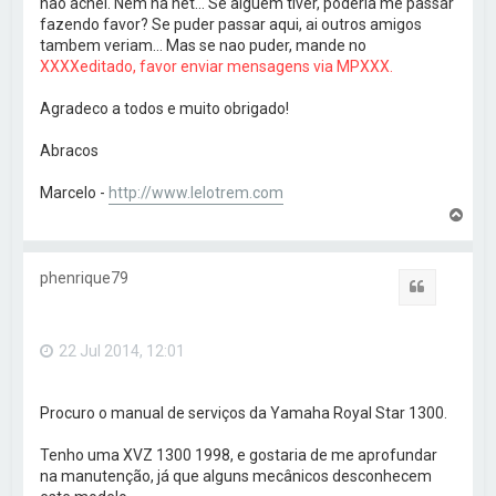
nao achei. Nem na net... Se alguem tiver, poderia me passar
fazendo favor? Se puder passar aqui, ai outros amigos
tambem veriam... Mas se nao puder, mande no
XXXXeditado, favor enviar mensagens via MPXXX.
Agradeco a todos e muito obrigado!
Abracos
Marcelo -
http://www.lelotrem.com
V
o
l
t
phenrique79
a
Citar
r
a
o
22 Jul 2014, 12:01
t
o
p
o
Procuro o manual de serviços da Yamaha Royal Star 1300.
Tenho uma XVZ 1300 1998, e gostaria de me aprofundar
na manutenção, já que alguns mecânicos desconhecem