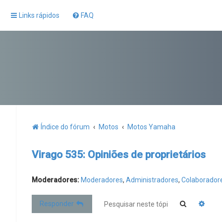
Links rápidos
FAQ
Índice do fórum
Motos
Motos Yamaha
Virago 535: Opiniões de proprietários
Moderadores:
Moderadores
,
Administradores
,
Colaborado
Pesquisar
Pesq
Responder