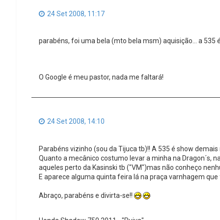
24 Set 2008, 11:17
parabéns, foi uma bela (mto bela msm) aquisição... a 535
O Google é meu pastor, nada me faltará!
24 Set 2008, 14:10
Parabéns vizinho (sou da Tijuca tb)!! A 535 é show demais
Quanto a mecânico costumo levar a minha na Dragon´s, na 
aqueles perto da Kasinski tb ("VM")mas não conheço nen
E aparece alguma quinta feira lá na praça varnhagem que f
Abraço, parabéns e divirta-se!!