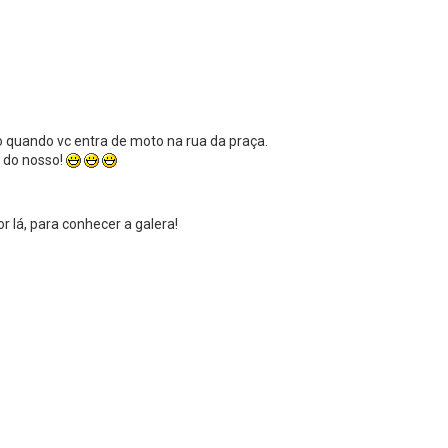
o quando vc entra de moto na rua da praça.
o do nosso!
or lá, para conhecer a galera!