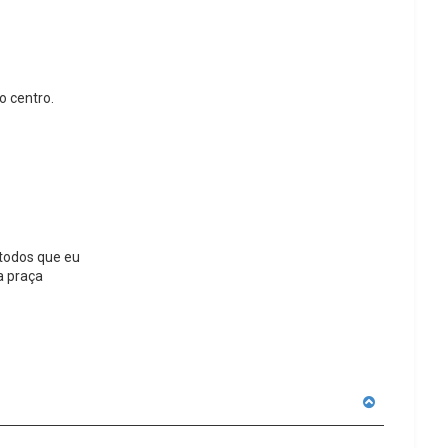
o centro.
 todos que eu
a praça
V
o
l