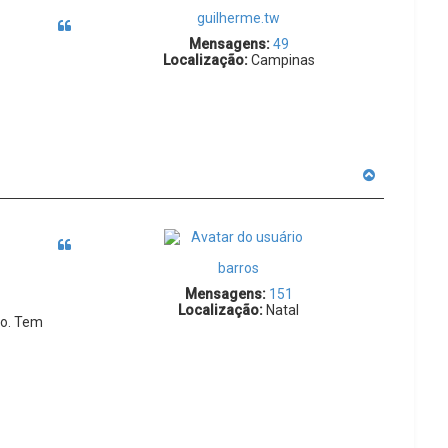
t
guilherme.tw
a
Citar
r
Mensagens:
49
a
Localização:
Campinas
o
t
o
p
o
V
o
l
t
a
Citar
r
barros
a
o
Mensagens:
151
t
Localização:
Natal
o
ro. Tem
p
o