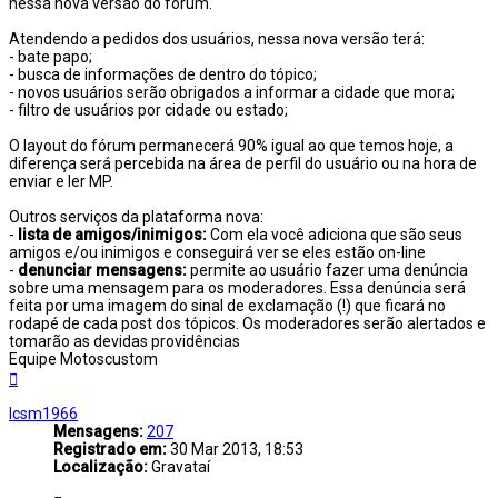
nessa nova versão do fórum.
Atendendo a pedidos dos usuários, nessa nova versão terá:
- bate papo;
- busca de informações de dentro do tópico;
- novos usuários serão obrigados a informar a cidade que mora;
- filtro de usuários por cidade ou estado;
O layout do fórum permanecerá 90% igual ao que temos hoje, a
diferença será percebida na área de perfil do usuário ou na hora de
enviar e ler MP.
Outros serviços da plataforma nova:
-
lista de amigos/inimigos:
Com ela você adiciona que são seus
amigos e/ou inimigos e conseguirá ver se eles estão on-line
-
denunciar mensagens:
permite ao usuário fazer uma denúncia
sobre uma mensagem para os moderadores. Essa denúncia será
feita por uma imagem do sinal de exclamação (!) que ficará no
rodapé de cada post dos tópicos. Os moderadores serão alertados e
tomarão as devidas providências
Equipe Motoscustom
Voltar
ao
topo
lcsm1966
Mensagens:
207
Registrado em:
30 Mar 2013, 18:53
Localização:
Gravataí