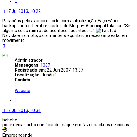
Citar
17 Jul 2013, 10:22
Parabéns pelo avanço e sorte com a atualização. Faça vários
backups antes. Lembre das leis de Murphy. A principal fala que "Se
alguma coisa ruim pode acontecer, acontecerá".
Na vida e na moto, para manter o equilíbrio é necessário estar em
movimento.
Voltar
ao
topo
P.H.
Administrador
Mensagens:
1367
Registrado em:
22 Jun 2007, 13:37
Localização:
Jundiaí
Contato:
Contato
P.H.
Website
Citar
17 Jul 2013, 10:34
hehehe
pode deixar, acho que ficando craque em fazer backups de coisas...
Empreendendo