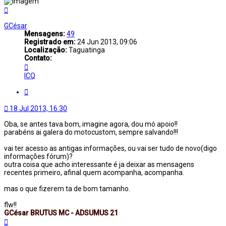
Voltar
ao
topo
GCésar
Mensagens:
49
Registrado em:
24 Jun 2013, 09:06
Localização:
Taguatinga
Contato:
Contato
GCésar
ICQ
Citar
18 Jul 2013, 16:30
Oba, se antes tava bom, imagine agora, dou mó apoio!!
parabéns ai galera do motocustom, sempre salvando!!!
vai ter acesso as antigas informações, ou vai ser tudo de novo(digo
informações fórum)?
outra coisa que acho interessante é ja deixar as mensagens
recentes primeiro, afinal quem acompanha, acompanha.
mas o que fizerem ta de bom tamanho.
flw!!
GCésar BRUTUS MC - ADSUMUS 21
Voltar