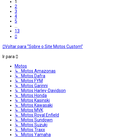
1
2
3
4
5
…
13
Próximo
Voltar para “Sobre o Site Motos Custom”
Ir para
Motos
↳ Motos Amazonas
↳ Motos Dafra
↳ Motos FYM
↳ Motos Garinni
↳ Motos Harley-Davidson
↳ Motos Honda
↳ Motos Kasinski
↳ Motos Kawasaki
↳ Motos MVK
↳ Motos Royal Enfield
↳ Motos Sundown
↳ Motos Suzuki
↳ Motos Traxx
↳ Motos Yamaha