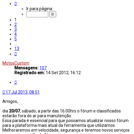
Página
1
Ir para página:
de
13
1
2
3
4
5
…
13
Próximo
MotosCustom
Mensagens:
107
Registrado em:
14 Set 2012, 16:12
Citar
17 Jul 2013, 08:51
Amigos,
dia
20/07
, sábado, a partir das 16:00hrs o fórum e classificados
estarão fora do ar para manutenção.
Essa parada é essencial para que possamos atualizar nosso fórum
para a plataforma mais atual da ferramenta que utilizamos.
Melhoraremos em velocidade, segurança e teremos novos serviços