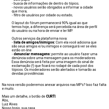
- busca de informações de dentro do tópico;
- novos usuários serão obrigados a informar a cidade
que mora;
- filtro de usuários por cidade ou estado;
O layout do fórum permanecerá 90% igual ao que
temos hoje, a diferença será percebida na área de perfil
do usuário ou na hora de enviar e ler MP.
Outros serviços da plataforma nova:
-
lista de amigos/inimigos:
Com ela você adiciona que
são seus amigos e/ou inimigos e conseguirá ver se eles
estão on-line
-
denunciar mensagens:
permite ao usuário fazer uma
denúncia sobre uma mensagem para os moderadores.
Essa denúncia será feita por uma imagem do sinal de
exclamação (!) que ficará no rodapé de cada post dos
tópicos. Os moderadores serão alertados e tomarão as
devidas providências
Na nova versão poderemos anexar arquivos nas MP's? Isso faz falta
e muito.
Mais um detalhe, o botão de
CURTI
.
Abs,
Luiz Alves
Nosso brejo, sua casa.