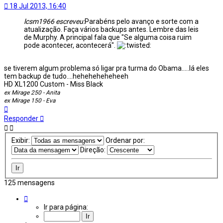
18 Jul 2013, 16:40
lcsm1966 escreveu:
Parabéns pelo avanço e sorte com a
atualização. Faça vários backups antes. Lembre das leis
de Murphy. A principal fala que "Se alguma coisa ruim
pode acontecer, acontecerá".
se tiverem algum problema só ligar pra turma do Obama.....lá eles
tem backup de tudo....heheheheheheeh
HD XL1200 Custom - Miss Black
ex Mirage 250 - Anita
ex Mirage 150 - Eva
Voltar
ao
Responder
topo
Exibir:
Ordenar por:
Direção:
125 mensagens
Página
1
Ir para página:
de
13