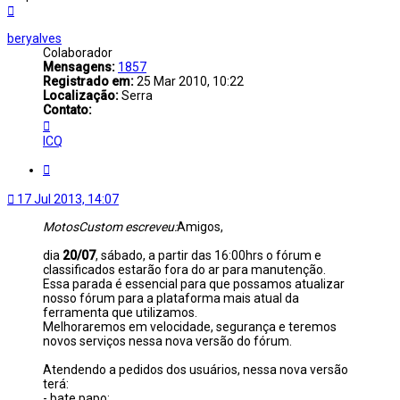
Voltar
ao
topo
beryalves
Colaborador
Mensagens:
1857
Registrado em:
25 Mar 2010, 10:22
Localização:
Serra
Contato:
Contato
beryalves
ICQ
Citar
17 Jul 2013, 14:07
MotosCustom escreveu:
Amigos,
dia
20/07
, sábado, a partir das 16:00hrs o fórum e
classificados estarão fora do ar para manutenção.
Essa parada é essencial para que possamos atualizar
nosso fórum para a plataforma mais atual da
ferramenta que utilizamos.
Melhoraremos em velocidade, segurança e teremos
novos serviços nessa nova versão do fórum.
Atendendo a pedidos dos usuários, nessa nova versão
terá:
- bate papo;