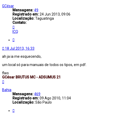
ao
topo
GCésar
Mensagens:
49
Registrado em:
24 Jun 2013, 09:06
Localização:
Taguatinga
Contato:
Contato
GCésar
ICQ
Citar
18 Jul 2013, 16:33
ah ja ia me esquecendo,
um local só para manuais de todos os tipos, em pdf.
flws
GCésar BRUTUS MC - ADSUMUS 21
Voltar
ao
topo
Bahia
Mensagens:
469
Registrado em:
09 Ago 2010, 11:04
Localização:
São Paulo
Citar