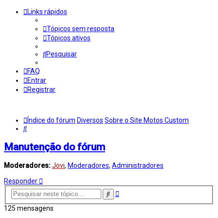
Links rápidos
Tópicos sem resposta
Tópicos ativos
Pesquisar
FAQ
Entrar
Registrar
Índice do fórum
Diversos
Sobre o Site Motos Custom
Pesquisar
Manutenção do fórum
Moderadores:
Jovi
,
Moderadores
,
Administradores
Responder
Pesquisa
Pesquisar
avançada
125 mensagens