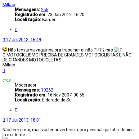
topo
Milkao
Mensagens:
255
Registrado em:
23 Jan 2012, 16:20
Localização:
Barueri
Citar
17 Jul 2013, 16:49
Não tem uma vaguinha pra trabalhar ai não PH?!? rsrs
O MOTOCICLISMO PRECISA DE GRANDES MOTOCICLISTAS E NÃO
DE GRANDES MOTOCICLETAS.
Milkao -
Voltar
ao
topo
cros
Moderador
Mensagens:
10262
Registrado em:
16 Nov 2007, 00:55
Localização:
Eldorado do Sul
Citar
17 Jul 2013, 18:01
Não tem curtir, mas vai ter advertencia, pro pessoal que abre tópico
já existente.