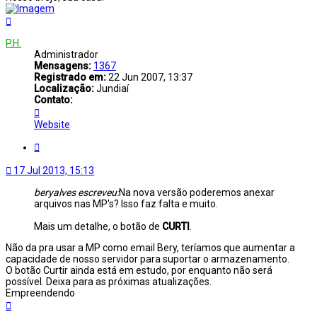
Voltar
ao
topo
P.H.
Administrador
Mensagens:
1367
Registrado em:
22 Jun 2007, 13:37
Localização:
Jundiaí
Contato:
Contato
P.H.
Website
Citar
17 Jul 2013, 15:13
beryalves escreveu:
Na nova versão poderemos anexar
arquivos nas MP's? Isso faz falta e muito.
Mais um detalhe, o botão de
CURTI
.
Não da pra usar a MP como email Bery, teríamos que aumentar a
capacidade de nosso servidor para suportar o armazenamento.
O botão Curtir ainda está em estudo, por enquanto não será
possível. Deixa para as próximas atualizações.
Empreendendo
Voltar
ao