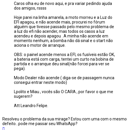
Caros olha eu de novo aqui, e pra variar pedindo ajuda
dos amigos, rssss
Hoje parei na linha amarela, a moto morreu e a Luz do
EFI apagou, e não acende mais, procurei no fórum
alguém que tivesse passado pelo mesmo problema de
a luz do efi não acender, mas todos os casos a luz
acendeu e depois apagou . A minha não acende em
momento nenhum, a bomba não dá sinal e o start não
aciona o motor de arranque.
OBS: o painel acende menos a EFI, os fusíveis estão OK,
a bateria está com carga, tentei um curto na bobina de
partida e o arranque deu sinal(não forcei para ver se
pega).
Modo Dealer não acende ( diga-se de passagem nunca
consegui entrar neste modo)
Lpolito e Miau , vocês são O CARA , por favor o que me
sugerem?
Att Leandro Felipe.
Resolveu o problema da sua mirage? Estou com uma com o mesmo
defeito…pode me passar seu WhatsApp?
Voltar