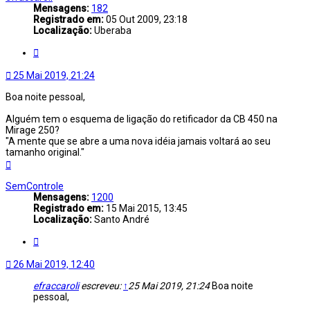
Mensagens:
182
Registrado em:
05 Out 2009, 23:18
Localização:
Uberaba
Citar
25 Mai 2019, 21:24
Boa noite pessoal,
Alguém tem o esquema de ligação do retificador da CB 450 na
Mirage 250?
"A mente que se abre a uma nova idéia jamais voltará ao seu
tamanho original."
Voltar
ao
topo
SemControle
Mensagens:
1200
Registrado em:
15 Mai 2015, 13:45
Localização:
Santo André
Citar
26 Mai 2019, 12:40
efraccaroli
escreveu:
↑
25 Mai 2019, 21:24
Boa noite
pessoal,