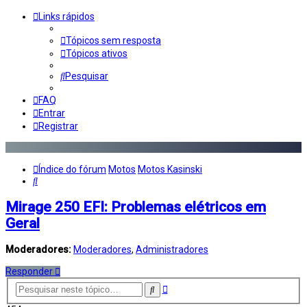
Links rápidos
Tópicos sem resposta
Tópicos ativos
Pesquisar
FAQ
Entrar
Registrar
Índice do fórum
Motos
Motos Kasinski
Pesquisar
Mirage 250 EFI: Problemas elétricos em
Geral
Moderadores:
Moderadores
,
Administradores
Responder
Pesquisa
Pesquisar
avançada