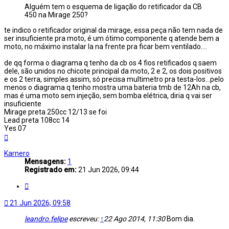
Alguém tem o esquema de ligação do retificador da CB
450 na Mirage 250?
te indico o retificador original da mirage, essa peça não tem nada de
ser insuficiente pra moto, é um ótimo componente q atende bem a
moto, no máximo instalar la na frente pra ficar bem ventilado....
de qq forma o diagrama q tenho da cb os 4 fios retificados q saem
dele, são unidos no chicote principal da moto, 2 e 2, os dois positivos
e os 2 terra, simples assim, só precisa multimetro pra testa-los...pelo
menos o diagrama q tenho mostra uma bateria tmb de 12Ah na cb,
mas é uma moto sem injeção, sem bomba elétrica, diria q vai ser
insuficiente
Mirage preta 250cc 12/13 se foi
Lead preta 108cc 14
Yes 07
Voltar
ao
topo
Karnero
Mensagens:
1
Registrado em:
21 Jun 2026, 09:44
Citar
21 Jun 2026, 09:58
leandro.felipe
escreveu:
↑
22 Ago 2014, 11:30
Bom dia.