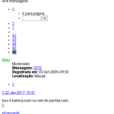
454 mensagens
Página
46
Ir para página:
de
46
Anterior
1
…
42
43
44
45
46
Miau
Moderador
Mensagens:
2375
Registrado em:
05 Set 2009, 09:50
Localização:
Macaé
Citar
22 Jan 2017, 10:41
Isso é bateria ruim ou rele de partida ruim.
Voltar
ao
topo
efraccaroli