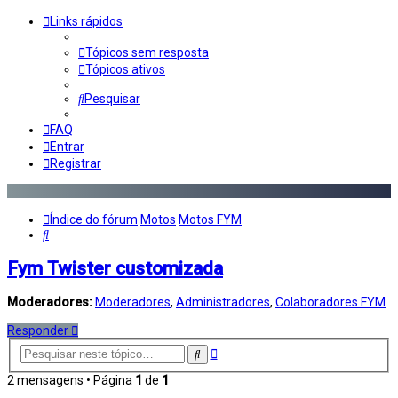
Links rápidos
Tópicos sem resposta
Tópicos ativos
Pesquisar
FAQ
Entrar
Registrar
Índice do fórum
Motos
Motos FYM
Pesquisar
Fym Twister customizada
Moderadores:
Moderadores
,
Administradores
,
Colaboradores FYM
Responder
Pesquisa
Pesquisar
avançada
2 mensagens • Página
1
de
1