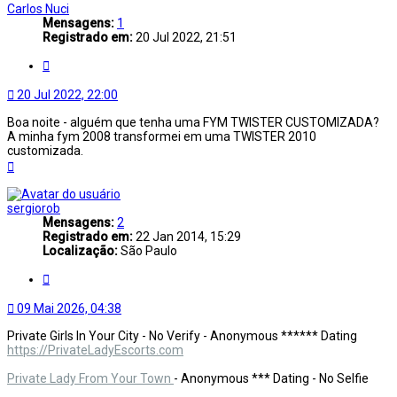
Carlos Nuci
Mensagens:
1
Registrado em:
20 Jul 2022, 21:51
Citar
20 Jul 2022, 22:00
Boa noite - alguém que tenha uma FYM TWISTER CUSTOMIZADA?
A minha fym 2008 transformei em uma TWISTER 2010
customizada.
Voltar
ao
topo
sergiorob
Mensagens:
2
Registrado em:
22 Jan 2014, 15:29
Localização:
São Paulo
Citar
09 Mai 2026, 04:38
Private Girls In Your City - No Verify - Anonymous ****** Dating
https://PrivateLadyEscorts.com
Private Lady From Your Town
- Anonymous *** Dating - No Selfie