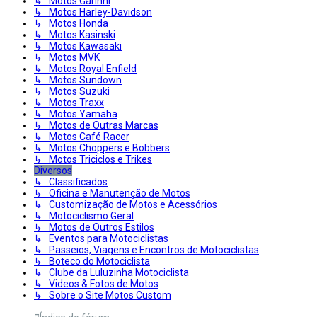
↳ Motos Garinni
↳ Motos Harley-Davidson
↳ Motos Honda
↳ Motos Kasinski
↳ Motos Kawasaki
↳ Motos MVK
↳ Motos Royal Enfield
↳ Motos Sundown
↳ Motos Suzuki
↳ Motos Traxx
↳ Motos Yamaha
↳ Motos de Outras Marcas
↳ Motos Café Racer
↳ Motos Choppers e Bobbers
↳ Motos Triciclos e Trikes
Diversos
↳ Classificados
↳ Oficina e Manutenção de Motos
↳ Customização de Motos e Acessórios
↳ Motociclismo Geral
↳ Motos de Outros Estilos
↳ Eventos para Motociclistas
↳ Passeios, Viagens e Encontros de Motociclistas
↳ Boteco do Motociclista
↳ Clube da Luluzinha Motociclista
↳ Videos & Fotos de Motos
↳ Sobre o Site Motos Custom