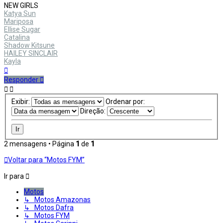
NEW GIRLS
Katya Sun
Mariposa
Ellise Sugar
Catalina
Shadow Kitsune
HAILEY SINCLAIR
Kayla
Voltar
ao
Responder
topo
Exibir:
Ordenar por:
Direção:
2 mensagens • Página
1
de
1
Voltar para “Motos FYM”
Ir para
Motos
↳ Motos Amazonas
↳ Motos Dafra
↳ Motos FYM