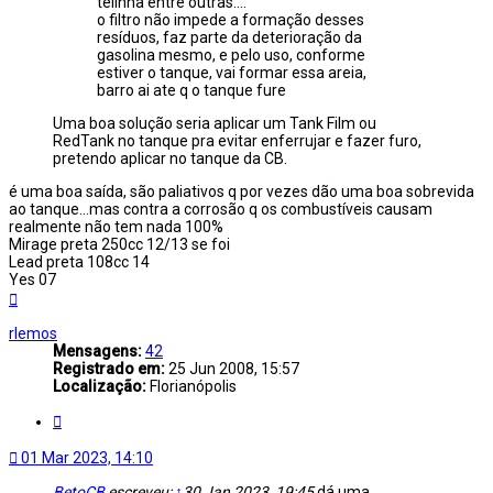
telinha entre outras....
o filtro não impede a formação desses
resíduos, faz parte da deterioração da
gasolina mesmo, e pelo uso, conforme
estiver o tanque, vai formar essa areia,
barro ai ate q o tanque fure
Uma boa solução seria aplicar um Tank Film ou
RedTank no tanque pra evitar enferrujar e fazer furo,
pretendo aplicar no tanque da CB.
é uma boa saída, são paliativos q por vezes dão uma boa sobrevida
ao tanque...mas contra a corrosão q os combustíveis causam
realmente não tem nada 100%
Mirage preta 250cc 12/13 se foi
Lead preta 108cc 14
Yes 07
Voltar
ao
topo
rlemos
Mensagens:
42
Registrado em:
25 Jun 2008, 15:57
Localização:
Florianópolis
Citar
01 Mar 2023, 14:10
BetoCB
escreveu:
↑
30 Jan 2023, 19:45
dá uma