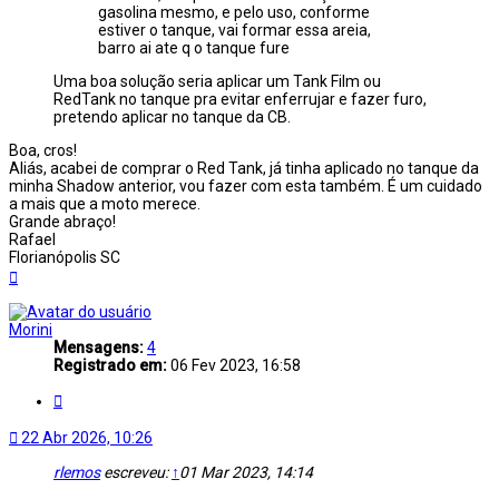
gasolina mesmo, e pelo uso, conforme
estiver o tanque, vai formar essa areia,
barro ai ate q o tanque fure
Uma boa solução seria aplicar um Tank Film ou
RedTank no tanque pra evitar enferrujar e fazer furo,
pretendo aplicar no tanque da CB.
Boa, cros!
Aliás, acabei de comprar o Red Tank, já tinha aplicado no tanque da
minha Shadow anterior, vou fazer com esta também. É um cuidado
a mais que a moto merece.
Grande abraço!
Rafael
Florianópolis SC
Voltar
ao
topo
Morini
Mensagens:
4
Registrado em:
06 Fev 2023, 16:58
Citar
22 Abr 2026, 10:26
rlemos
escreveu:
↑
01 Mar 2023, 14:14