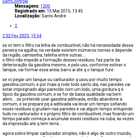
topo
SemControle
Mensagens:
1200
Registrado em:
15 Mai 2015, 13:45
Localização:
Santo André
Citar
02 Fev 2023, 15:54
se vc tem o filtro na linha de combustível, não há necessidade dessa
peneira na agulha, na verdade existem inúmeros nomes e depende
da região, camisinha, telinha entre outras....
o filtro não impede a formação desses resíduos, faz parte da
deterioração da gasolina mesmo, e pelo uso, conforme estiver o
tanque, vai formar essa areia, barro ai ate q o tanque fure
se vc pegar um tanque ou carburador q usou por muito tempo
gasolina comum, e por mais q rode todo santo dia, nas paredes vai
estar impregnado algo parecido com um lodo, uma gordura q é
típico da gasolina comum, e se for de baixa qualidade vai bem
alem.....se pretende usar gasolina aditivada, então abandone a
comum, e se prepare pq a aditivada vai levar um tempo soltando
esses resíduos q grudam nas paredes e vai algum tempo entupindo
tudo no carburador e o próprio filtro de combustível, mas ficando um
tempo parado começa a acumular esses resíduos na cuba, as vezes
da impressão ate q tem terra....
agora sobre limpar carburador simples, não é algo de outro mundo,