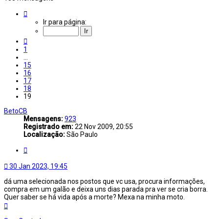
Página
19
Ir para página:
de
19
Anterior
1
…
15
16
17
18
19
BetoCB
Mensagens:
923
Registrado em:
22 Nov 2009, 20:55
Localização:
São Paulo
Citar
30 Jan 2023, 19:45
dá uma selecionada nos postos que vc usa, procura informações,
compra em um galão e deixa uns dias parada pra ver se cria borra.
Quer saber se há vida após a morte? Mexa na minha moto.
Voltar
ao