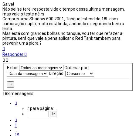
Salve!
Não sei se terei resposta vide o tempo dessa ultima mensagem,
mas vale o teste né rs
Comprei uma Shadow 600 2001, Tanque estendido 18L com
carburação dupla, moto está linda, andando e segurando bem a
lenta.
Mas está com grandes bolhas no tanque, vou ter que refazer a
pintura, será que vale a pena aplicar o Red Tank também para
prevenir uma piora ?
Voltar
ao
Responder
topo
Exibir:
Ordenar por:
Direção:
188 mensagens
Página
19
Ir para página:
de
19
Anterior
1
…
15