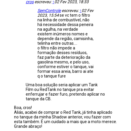
cros
escreveu:
↑
02 Fev 2023, 18:33
SemControle
escreveu:
↑
02 Fev
2023, 15:54
se vc tem o filtro
na linha de combustível, não
há necessidade dessa peneira
na agulha, na verdade
existem inúmeros nomes e
depende da região, camisinha,
telinha entre outras....
o filtro não impede a
formação desses resíduos,
faz parte da deterioração da
gasolina mesmo, e pelo uso,
conforme estiver o tanque, vai
formar essa areia, barro ai ate
q o tanque fure
Uma boa solução seria aplicar um Tank
Film ou RedTank no tanque pra evitar
enferrujar e fazer furo, pretendo aplicar no
tanque da CB.
Boa, cros!
Aliás, acabei de comprar o Red Tank, já tinha aplicado
no tanque da minha Shadow anterior, vou fazer com
esta também. É um cuidado a mais que a moto merece.
Grande abraço!