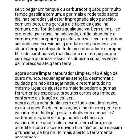
se vc pegar um tanque ou carburador q usou por muito
tempo gasolina comum, e por mais q rode todo santo
dia, nas paredes vai estar impregnado algo parecido
com um lodo, uma gordura q é típico da gasolina
comum, e se for de baixa qualidade vai bem alem.....se
pretende usar gasolina aditivada, então abandone a
comum, e se prepare pq a aditivada vai levar um tempo
soltando esses resíduos q grudam nas paredes e vai
algum tempo entupindo tudo no carburador e o próprio
filtro de combustível, mas ficando um tempo parado
começa a acumular esses resíduos na cuba, as vezes
da impressão ate q tem terra....
agora sobre limpar carburador simples, não é algo de
outro mundo, requer apenas atenção, desmontar c
cuidado pra não estragar nada, e retornar tudo no
mesmo lugar, os ajustes na maioria pedem algumas
ferramentas especiais, produtos certos pra limpeza
conforme a situação q estiver...
agora carburador duplo além de tudo isso do simples,
existe a questão da equalização, q no mínimo pede um
vacuômetro duplo já q esta trabalhando apenas c 2
carburadores, qnd se pega aquelas 4 bocas, o
vacuômetro é quadruplo mesmo, sem choro, e não
acredite muito nisso de ouvido fica "filé" pq não é assim
q funciona, se tira muito mais acerto c ferramental
apropriado