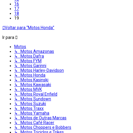
16
17
18
19
Voltar para “Motos Honda”
Ir para
Motos
↳ Motos Amazonas
↳ Motos Dafra
↳ Motos FYM
↳ Motos Garinni
↳ Motos Harley-Davidson
↳ Motos Honda
↳ Motos Kasinski
↳ Motos Kawasaki
↳ Motos MVK
↳ Motos Royal Enfield
↳ Motos Sundown
↳ Motos Suzuki
↳ Motos Traxx
↳ Motos Yamaha
↳ Motos de Outras Marcas
↳ Motos Café Racer
↳ Motos Choppers e Bobbers
↳ Motos Triciclos e Trikes