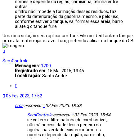
nomes e depende da região, camisinha, telinha entre
outras....
o filtro não impede a formação desses resíduos, faz
parte da deterioração da gasolina mesmo, e pelo uso,
conforme estiver o tanque, vai formar essa areia, barro
ai ate q o tanque fure
Uma boa solução seria aplicar um Tank Film ou RedTank no tanque
pra evitar enferrujar e fazer furo, pretendo aplicar no tanque da CB.
Voltar
ao
topo
SemControle
Mensagens:
1200
Registrado em:
15 Mai 2015, 13:45
Localização:
Santo André
Citar
05 Fev 2023, 17:52
cros
escreveu:
↑
02 Fev 2023, 18:33
SemControle
escreveu:
↑
02 Fev 2023, 15:54
se vc tem o filtro na linha de combustível,
não há necessidade dessa peneira na
agulha, na verdade existem inúmeros
nomes e depende da região, camisinha,