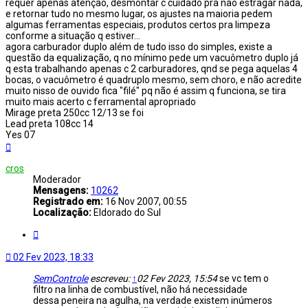
requer apenas atenção, desmontar c cuidado pra não estragar nada,
e retornar tudo no mesmo lugar, os ajustes na maioria pedem
algumas ferramentas especiais, produtos certos pra limpeza
conforme a situação q estiver...
agora carburador duplo além de tudo isso do simples, existe a
questão da equalização, q no mínimo pede um vacuômetro duplo já
q esta trabalhando apenas c 2 carburadores, qnd se pega aquelas 4
bocas, o vacuômetro é quadruplo mesmo, sem choro, e não acredite
muito nisso de ouvido fica "filé" pq não é assim q funciona, se tira
muito mais acerto c ferramental apropriado
Mirage preta 250cc 12/13 se foi
Lead preta 108cc 14
Yes 07
Voltar
ao
topo
cros
Moderador
Mensagens:
10262
Registrado em:
16 Nov 2007, 00:55
Localização:
Eldorado do Sul
Citar
02 Fev 2023, 18:33
SemControle
escreveu:
↑
02 Fev 2023, 15:54
se vc tem o
filtro na linha de combustível, não há necessidade
dessa peneira na agulha, na verdade existem inúmeros