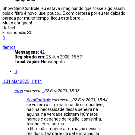
Show SemControle, eu estava imaginando que fosse algo assim,
pois o filtro é novo, usei pouco... E com certeza por eu ter deixado
parada por muito tempo, ficou esta borra...
Muito obrigado!
Rafael
Florianópolis SC
Voltar
ao
topo
rlemos
Mensagens:
42
Registrado em:
25 Jun 2008, 15:57
Localização:
Florianópolis
Citar
01 Mar 2023, 14:14
cros
escreveu:
↑
02 Fev 2023, 18:33
SemControle
escreveu:
↑
02 Fev 2023, 15:54
se vc tem o filtro na linha de combustível,
não há necessidade dessa peneira na
agulha, na verdade existem inúmeros
nomes e depende da região, camisinha,
telinha entre outras....
o filtro não impede a formação desses
resíduos, faz parte da deterioração da