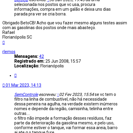
selecionada nos postos que vc usa, procura
informações, compra em um galão e deixa uns dias
parada pra ver se cria borra.
Obrigado BetoCB! Acho que vou fazer mesmo alguns testes assim
com as gasolinas dos postos onde mais abasteço.
Rafael
Florianópolis SC
Voltar
ao
topo
rlemos
Mensagens:
42
Registrado em:
25 Jun 2008, 15:57
Localização:
Florianópolis
Citar
01 Mar 2023, 14:13
SemControle
escreveu:
↑
02 Fev 2023, 15:54
se vc tem o
filtro na linha de combustível, não há necessidade
dessa peneira na agulha, na verdade existem inúmeros
nomes e depende da região, camisinha, telinha entre
outras....
o filtro não impede a formação desses resíduos, faz
parte da deterioração da gasolina mesmo, e pelo uso,
conforme estiver o tanque, vai formar essa areia, barro
ai ate q o tanque fure