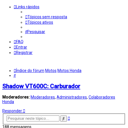
Links rápidos
Tópicos sem resposta
Tópicos ativos
Pesquisar
FAQ
Entrar
Registrar
Índice do fórum
Motos
Motos Honda
Pesquisar
Shadow VT600C: Carburador
Moderadores:
Moderadores
,
Administradores
,
Colaboradores
Honda
Responder
Pesquisa
Pesquisar
avançada
188 mensagens