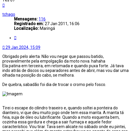
Yes 07
Voltar
ao
topo
tchago
Mensagens:
116
Registrado em:
27 Jan 2011, 16:06
Localização:
Maringá
Citar
29 Jan 2024, 15:09
Obrigado pelo alerta. Não vou negar que passou batido,
provavelmente pela empolgação da moto nova. hahaha
Ela patina em terceira, em retomada e quando puxa forte. Já tava
indo atrás de discos ou separadores antes de abrir, mas vou dar uma
olhada na posição do cabo, se melhora.
De quebra, sabadão foi dia de trocar o cromo pelo fosco.
Tirei o escape do cilindro traseiro e, quando soltei a ponteira do
dianteiro, vi que deu muito jogo onde tem essa manta. A manta tá
feia, suja de óleo ou lubrificante. Quando a moto esquenta bem,
cozinha essa gordura e chega a sair fumaça e aquele fedor
característico. Vou tirar. Tava sem alicate no sábado onde eu pintei,