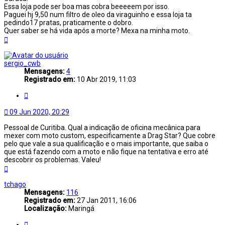
Essa loja pode ser boa mas cobra beeeeem por isso.
Paguei hj 9,50 num filtro de oleo da viraguinho e essa loja ta
pedindo17 pratas, praticamente o dobro.
Quer saber se há vida após a morte? Mexa na minha moto.
Voltar
ao
topo
sergio_cwb
Mensagens:
4
Registrado em:
10 Abr 2019, 11:03
Citar
09 Jun 2020, 20:29
Pessoal de Curitiba. Qual a indicação de oficina mecânica para
mexer com moto custom, especificamente a Drag Star? Que cobre
pelo que vale a sua qualificação e o mais importante, que saiba o
que está fazendo com a moto e não fique na tentativa e erro até
descobrir os problemas. Valeu!
Voltar
ao
topo
tchago
Mensagens:
116
Registrado em:
27 Jan 2011, 16:06
Localização:
Maringá
Citar