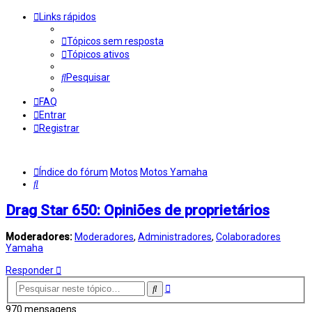
Links rápidos
Tópicos sem resposta
Tópicos ativos
Pesquisar
FAQ
Entrar
Registrar
Índice do fórum
Motos
Motos Yamaha
Pesquisar
Drag Star 650: Opiniões de proprietários
Moderadores:
Moderadores
,
Administradores
,
Colaboradores
Yamaha
Responder
Pesquisa
Pesquisar
avançada
970 mensagens