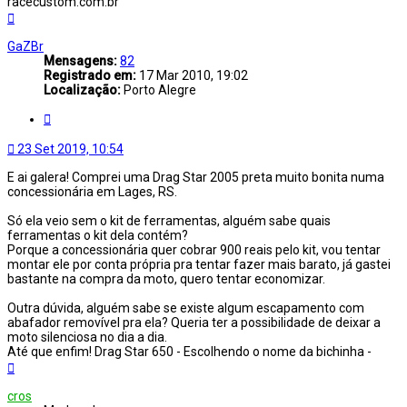
racecustom.com.br
Voltar
ao
topo
GaZBr
Mensagens:
82
Registrado em:
17 Mar 2010, 19:02
Localização:
Porto Alegre
Citar
23 Set 2019, 10:54
E ai galera! Comprei uma Drag Star 2005 preta muito bonita numa
concessionária em Lages, RS.
Só ela veio sem o kit de ferramentas, alguém sabe quais
ferramentas o kit dela contém?
Porque a concessionária quer cobrar 900 reais pelo kit, vou tentar
montar ele por conta própria pra tentar fazer mais barato, já gastei
bastante na compra da moto, quero tentar economizar.
Outra dúvida, alguém sabe se existe algum escapamento com
abafador removível pra ela? Queria ter a possibilidade de deixar a
moto silenciosa no dia a dia.
Até que enfim! Drag Star 650 - Escolhendo o nome da bichinha -
Voltar
ao
topo
cros