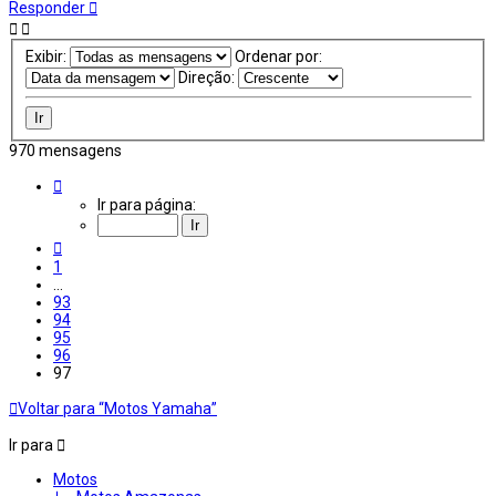
ao
Responder
topo
Exibir:
Ordenar por:
Direção:
970 mensagens
Página
97
Ir para página:
de
97
Anterior
1
…
93
94
95
96
97
Voltar para “Motos Yamaha”
Ir para
Motos