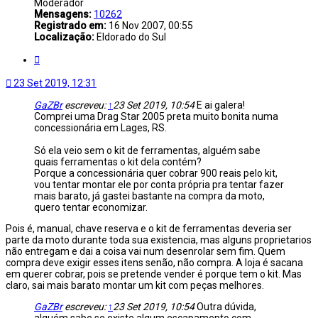
Moderador
Mensagens:
10262
Registrado em:
16 Nov 2007, 00:55
Localização:
Eldorado do Sul
Citar
23 Set 2019, 12:31
GaZBr
escreveu:
↑
23 Set 2019, 10:54
E ai galera!
Comprei uma Drag Star 2005 preta muito bonita numa
concessionária em Lages, RS.
Só ela veio sem o kit de ferramentas, alguém sabe
quais ferramentas o kit dela contém?
Porque a concessionária quer cobrar 900 reais pelo kit,
vou tentar montar ele por conta própria pra tentar fazer
mais barato, já gastei bastante na compra da moto,
quero tentar economizar.
Pois é, manual, chave reserva e o kit de ferramentas deveria ser
parte da moto durante toda sua existencia, mas alguns proprietarios
não entregam e dai a coisa vai num desenrolar sem fim. Quem
compra deve exigir esses itens senão, não compra. A loja é sacana
em querer cobrar, pois se pretende vender é porque tem o kit. Mas
claro, sai mais barato montar um kit com peças melhores.
GaZBr
escreveu:
↑
23 Set 2019, 10:54
Outra dúvida,