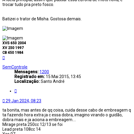
trocar tudo pra preto fosco.
Batizei o trator de Misha. Gostosa demais.
XVS 650 2004
XV 250 1997
CB 450 1984
Voltar
ao
topo
SemControle
Mensagens:
1200
Registrado em:
15 Mai 2015, 13:45
Localização:
Santo André
Citar
29 Jan 2024, 08:23
ta bonita, mas antes de qq coisa, cuida desse cabo de embreagem q
ta fazendo hora extra ja c essa dobra, imagino virando o guidão,
dobra mais e ja aciona a embreagem....
Mirage preta 250cc 12/13 se foi
Lead preta 108cc 14