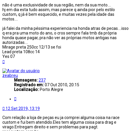
não é uma exclusividade de sua região, nem da sua moto....
hj em dia esta tudo assim, mas parece q ainda pior pelo estilo
custom, q já é bem esquecido, e muitas vezes pela idade das
motos....
já falei da minha péssima experiencia na honda atras de pecas....isso
q era pra uma moto do ano, o cros sempre fala tmb da própria
honda quase pagar, pra não ver as próprias motos antigas nas
autorizadas....
Mirage preta 250cc 12/13 se foi
Lead preta 108cc 14
Yes 07
Voltar
ao
topo
zeabreu
Mensagens:
237
Registrado em:
07 Out 2010, 20:15
Localização:
Porto Alegre
Citar
12 Set 2019, 13:19
Com relação a loja de peças eu ja comprei alguma coisa na race
custom e fui bem atendido.Eles tem alguma coisa para drag e
virago.Entregam direito e sem problemas para pagt.