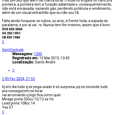
mas percebi que além da manta estar frouxa no engate do cano pra
ponteira, a ponteira tem a furação adiantada e, consequentemente,
não está encaixada, vazando gás, perdendo potência e rendimento,
além de um visual estranhão que eu não sou fã.
Falta ainda fosquear os cubos, os aros, a frente toda, a espada do
paralama, e por aí vai.. rs. Nunca tem fim mesmo, assim que é bom.
XVS 650 2004
XV 250 1997
CB 450 1984
Voltar
ao
topo
SemControle
Mensagens:
1200
Registrado em:
15 Mai 2015, 13:45
Localização:
Santo André
Citar
05 Fev 2024, 21:52
hj em dia tudo q se pega usado é só surpresa, pq se esconde tudo
pra conseguirem se livrar
vai arrumando q logo fica como quer
Mirage preta 250cc 12/13 se foi
Lead preta 108cc 14
Yes 07
Voltar