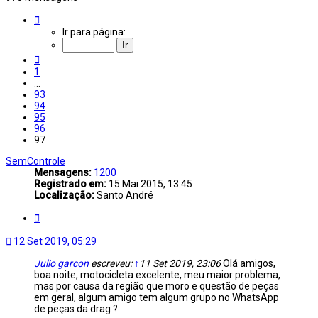
Página
97
Ir para página:
de
97
Anterior
1
…
93
94
95
96
97
SemControle
Mensagens:
1200
Registrado em:
15 Mai 2015, 13:45
Localização:
Santo André
Citar
12 Set 2019, 05:29
Julio garcon
escreveu:
↑
11 Set 2019, 23:06
Olá amigos,
boa noite, motocicleta excelente, meu maior problema,
mas por causa da região que moro e questão de peças
em geral, algum amigo tem algum grupo no WhatsApp
de peças da drag ?