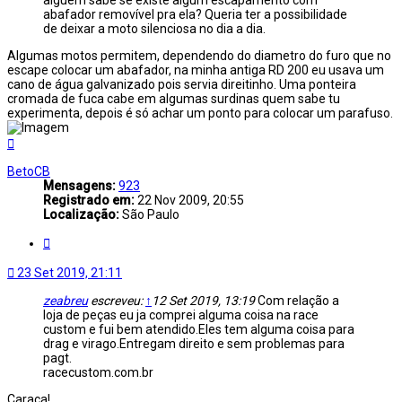
alguém sabe se existe algum escapamento com
abafador removível pra ela? Queria ter a possibilidade
de deixar a moto silenciosa no dia a dia.
Algumas motos permitem, dependendo do diametro do furo que no
escape colocar um abafador, na minha antiga RD 200 eu usava um
cano de água galvanizado pois servia direitinho. Uma ponteira
cromada de fuca cabe em algumas surdinas quem sabe tu
experimenta, depois é só achar um ponto para colocar um parafuso.
Voltar
ao
topo
BetoCB
Mensagens:
923
Registrado em:
22 Nov 2009, 20:55
Localização:
São Paulo
Citar
23 Set 2019, 21:11
zeabreu
escreveu:
↑
12 Set 2019, 13:19
Com relação a
loja de peças eu ja comprei alguma coisa na race
custom e fui bem atendido.Eles tem alguma coisa para
drag e virago.Entregam direito e sem problemas para
pagt.
racecustom.com.br
Caraca!