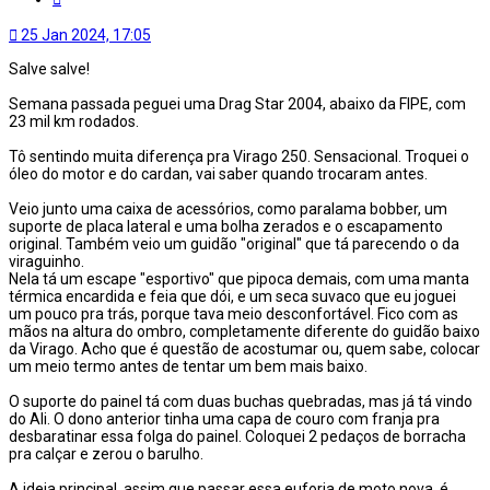
25 Jan 2024, 17:05
Salve salve!
Semana passada peguei uma Drag Star 2004, abaixo da FIPE, com
23 mil km rodados.
Tô sentindo muita diferença pra Virago 250. Sensacional. Troquei o
óleo do motor e do cardan, vai saber quando trocaram antes.
Veio junto uma caixa de acessórios, como paralama bobber, um
suporte de placa lateral e uma bolha zerados e o escapamento
original. Também veio um guidão "original" que tá parecendo o da
viraguinho.
Nela tá um escape "esportivo" que pipoca demais, com uma manta
térmica encardida e feia que dói, e um seca suvaco que eu joguei
um pouco pra trás, porque tava meio desconfortável. Fico com as
mãos na altura do ombro, completamente diferente do guidão baixo
da Virago. Acho que é questão de acostumar ou, quem sabe, colocar
um meio termo antes de tentar um bem mais baixo.
O suporte do painel tá com duas buchas quebradas, mas já tá vindo
do Ali. O dono anterior tinha uma capa de couro com franja pra
desbaratinar essa folga do painel. Coloquei 2 pedaços de borracha
pra calçar e zerou o barulho.
A ideia principal, assim que passar essa euforia de moto nova, é