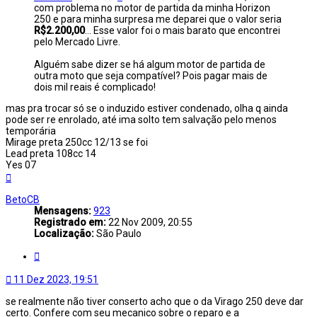
com problema no motor de partida da minha Horizon
250 e para minha surpresa me deparei que o valor seria
R$2.200,00
... Esse valor foi o mais barato que encontrei
pelo Mercado Livre.
Alguém sabe dizer se há algum motor de partida de
outra moto que seja compatível? Pois pagar mais de
dois mil reais é complicado!
mas pra trocar só se o induzido estiver condenado, olha q ainda
pode ser re enrolado, até ima solto tem salvação pelo menos
temporária
Mirage preta 250cc 12/13 se foi
Lead preta 108cc 14
Yes 07
Voltar
ao
topo
BetoCB
Mensagens:
923
Registrado em:
22 Nov 2009, 20:55
Localização:
São Paulo
Citar
11 Dez 2023, 19:51
se realmente não tiver conserto acho que o da Virago 250 deve dar
certo. Confere com seu mecanico sobre o reparo e a