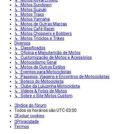
↳ Motos Royal Enfield
↳ Motos Sundown
↳ Motos Suzuki
↳ Motos Traxx
↳ Motos Yamaha
↳ Motos de Outras Marcas
↳ Motos Café Racer
↳ Motos Choppers e Bobbers
↳ Motos Triciclos e Trikes
Diversos
↳ Classificados
↳ Oficina e Manutenção de Motos
↳ Customização de Motos e Acessórios
↳ Motociclismo Geral
↳ Motos de Outros Estilos
↳ Eventos para Motociclistas
↳ Passeios, Viagens e Encontros de Motociclistas
↳ Boteco do Motociclista
↳ Clube da Luluzinha Motociclista
↳ Videos & Fotos de Motos
↳ Sobre o Site Motos Custom
Índice do fórum
Todos os horários são
UTC-03:00
Excluir cookies
Privacidade
Termos