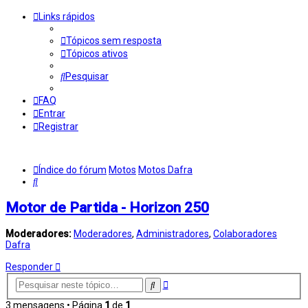
Links rápidos
Tópicos sem resposta
Tópicos ativos
Pesquisar
FAQ
Entrar
Registrar
Índice do fórum
Motos
Motos Dafra
Pesquisar
Motor de Partida - Horizon 250
Moderadores:
Moderadores
,
Administradores
,
Colaboradores
Dafra
Responder
Pesquisa
Pesquisar
avançada
3 mensagens • Página
1
de
1