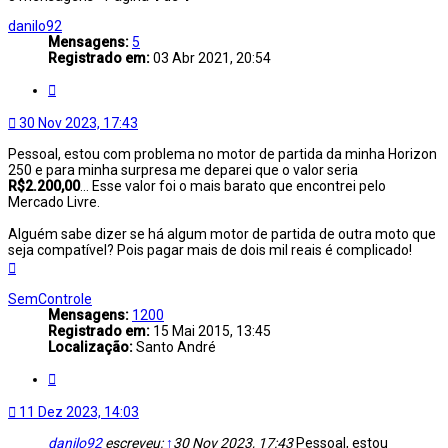
danilo92
Mensagens:
5
Registrado em:
03 Abr 2021, 20:54
Citar
30 Nov 2023, 17:43
Pessoal, estou com problema no motor de partida da minha Horizon
250 e para minha surpresa me deparei que o valor seria
R$2.200,00
... Esse valor foi o mais barato que encontrei pelo
Mercado Livre.
Alguém sabe dizer se há algum motor de partida de outra moto que
seja compatível? Pois pagar mais de dois mil reais é complicado!
Voltar
ao
topo
SemControle
Mensagens:
1200
Registrado em:
15 Mai 2015, 13:45
Localização:
Santo André
Citar
11 Dez 2023, 14:03
danilo92
escreveu:
↑
30 Nov 2023, 17:43
Pessoal, estou