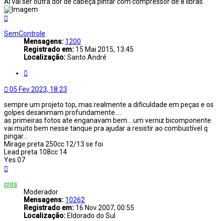
Ai vai ser outra dor de cabeça pintar com compressor de 8 libras.
Voltar
ao
topo
SemControle
Mensagens:
1200
Registrado em:
15 Mai 2015, 13:45
Localização:
Santo André
Citar
05 Fev 2023, 18:23
sempre um projeto top, mas realmente a dificuldade em peças e os
golpes desanimam profundamente.....
as primeiras fotos ate enganavam bem....um verniz bicomponente
vai muito bem nesse tanque pra ajudar a resistir ao combustível q
pingar...
Mirage preta 250cc 12/13 se foi
Lead preta 108cc 14
Yes 07
Voltar
ao
topo
cros
Moderador
Mensagens:
10262
Registrado em:
16 Nov 2007, 00:55
Localização:
Eldorado do Sul