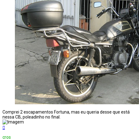
Comprei 2 escapamentos Fortuna, mas eu queria desse que está
nessa CB, poleadinho no final.
Voltar
ao
topo
cros