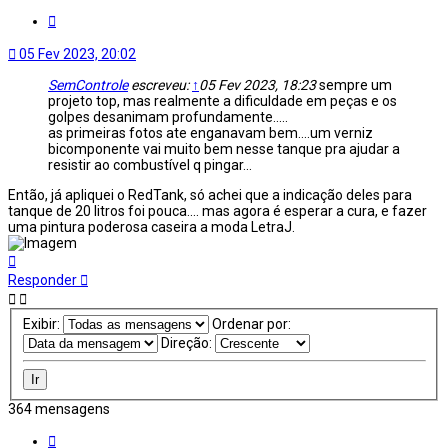
Citar
05 Fev 2023, 20:02
SemControle
escreveu:
↑
05 Fev 2023, 18:23
sempre um
projeto top, mas realmente a dificuldade em peças e os
golpes desanimam profundamente.....
as primeiras fotos ate enganavam bem....um verniz
bicomponente vai muito bem nesse tanque pra ajudar a
resistir ao combustível q pingar...
Então, já apliquei o RedTank, só achei que a indicação deles para
tanque de 20 litros foi pouca.... mas agora é esperar a cura, e fazer
uma pintura poderosa caseira a moda LetraJ.
Voltar
ao
Responder
topo
Exibir:
Ordenar por:
Direção:
364 mensagens
Página