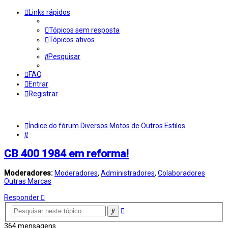
Links rápidos
Tópicos sem resposta
Tópicos ativos
Pesquisar
FAQ
Entrar
Registrar
Índice do fórum
Diversos
Motos de Outros Estilos
Pesquisar
CB 400 1984 em reforma!
Moderadores:
Moderadores
,
Administradores
,
Colaboradores
Outras Marcas
Responder
Pesquisa
Pesquisar
avançada
364 mensagens