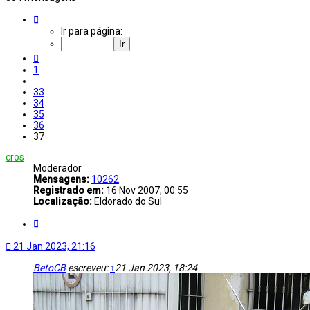
Página
37
Ir para página:
de
37
Anterior
1
…
33
34
35
36
37
cros
Moderador
Mensagens:
10262
Registrado em:
16 Nov 2007, 00:55
Localização:
Eldorado do Sul
Citar
21 Jan 2023, 21:16
BetoCB
escreveu:
↑
21 Jan 2023, 18:24