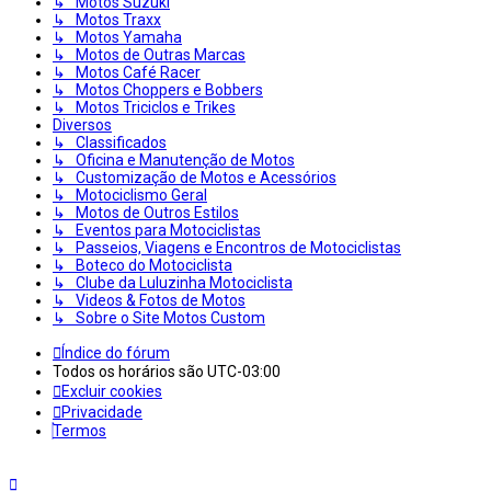
↳ Motos Suzuki
↳ Motos Traxx
↳ Motos Yamaha
↳ Motos de Outras Marcas
↳ Motos Café Racer
↳ Motos Choppers e Bobbers
↳ Motos Triciclos e Trikes
Diversos
↳ Classificados
↳ Oficina e Manutenção de Motos
↳ Customização de Motos e Acessórios
↳ Motociclismo Geral
↳ Motos de Outros Estilos
↳ Eventos para Motociclistas
↳ Passeios, Viagens e Encontros de Motociclistas
↳ Boteco do Motociclista
↳ Clube da Luluzinha Motociclista
↳ Videos & Fotos de Motos
↳ Sobre o Site Motos Custom
Índice do fórum
Todos os horários são
UTC-03:00
Excluir cookies
Privacidade
Termos