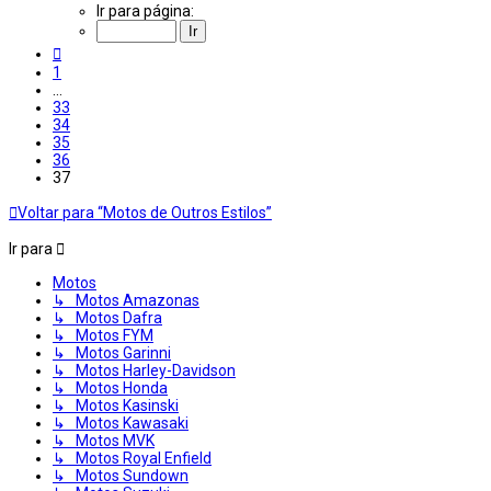
37
Ir para página:
de
37
Anterior
1
…
33
34
35
36
37
Voltar para “Motos de Outros Estilos”
Ir para
Motos
↳ Motos Amazonas
↳ Motos Dafra
↳ Motos FYM
↳ Motos Garinni
↳ Motos Harley-Davidson
↳ Motos Honda
↳ Motos Kasinski
↳ Motos Kawasaki
↳ Motos MVK
↳ Motos Royal Enfield
↳ Motos Sundown