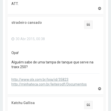
ATT.
V
o
l
t
stradeiro cansado
a
Citar
r
a
o
30 Abr 2015, 00:38
t
o
p
o
Opa!
Alguém sabe de uma tampa de tanque que serve na
traxx 250?
http://www.olx.com.br/loja/id/35823
http://minhateca.com.br/leiteirodf/Documentos
V
o
l
t
Katchu Gallisa
a
Citar
r