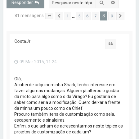
Pesquisar
Pesquisa a
Responder
s
a
81 mensagens
8
…
1
5
6
7
9
Página
Anterior
8
de
9
Próxim
r
CostaJr
Citar
09 Mar 2015, 11:24
Olá,
Acabei de adquirir minha Shark, tenho interesse em
fazer algumas mudanças. Alguém já alterou o guidão
da moto para algo como o da Virago? Eu gostaria de
saber como seria a modificação. Quero deixar a frente
da minha um pouco como da Chief.
Procuro também itens de customização como sela,
escapamento e sinaleiras.
Enfim, o que acham de acrescentarmos neste tópico os
projetos de customização de cada um?