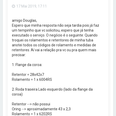
o
17 Mai 2019, 17:11
t
o
p
o
amigo Douglas,
Espero que minha resposta não seja tardia pois já faz
um tempinho que vc solicitou, espero que já tenha
executado o serviço. O negócio é o seguinte: Quando
troquei os rolamentos e retentores de minha tuba
anotei todos os códigos de rolamento e medidas de
retentores. Aí vai a relação pra vc ou pra quem mais
precisar:
1. Flange da coroa:
Retentor = 28x42x7
Rolamento = 1 x 6004RS
2. Roda traseira Lado esquerdo (lado da flange da
coroa):
Retentor --> não possui
Oring --> aproximadamente 43 x 2,3
Rolamento = 1 x 6202RS