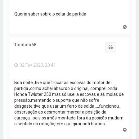
o
p
o
Queria saber sobre o colar de partida
V
o
l
t
Tomtom68
a
Citar
r
a
o
02 Fev 2023, 20:41
t
o
p
o
Boa noite ,tive que trocar as escovas do motor de
partida ,como achei absurdo o original, comprei onda
Honda Twister 250 mas só usei a escovas e as molas de
pressão,mantendo o suporte que não sofre
desgaste,tive que usar um ferro de solda ....funcionou...
observação ao desmontar marcar a posição da
carcaça...pois os imãs montado fora da posição mudam
o sentido da rotação,tem que girar anti horário.
V
o