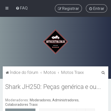
FAQ
Registrar
Entrar
P
Índice do fórum
Motos
Motos Traxx
e
Shark JH250: Peças genérica e ou...
s
q
u
Moderadores:
Moderadores
,
Administradores
,
Colaboradores Traxx
i