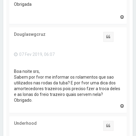
o
Obrigada
V
o
l
t
Douglaswgcruz
a
Citar
r
a
o
07 Fev 2019, 06:07
t
o
p
o
Boa noite srs,
Sabem por fvor me informar os rolamentos que sao
utilizados nas rodas da tuba? E por fvor uma dica dos
amortecedores trazeiros pois preciso fzer a troca deles
e as lonas do freio trazeiro quais servem nela?
Obrigado.
V
o
l
t
Underhood
a
Citar
r
a