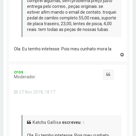
comprei algumas, sem problema preço justo
entrega pelo correio , peças originais. se
estiver afim mando o email de contato. troquei
pedal de cambio completo 55,00 reais, suporte
de placa traseiro, 23,00, lentes de pisca, 4,00
reais. tem todas as peças de nossas tubas.
Ola. Eu temho intetesse. Pois meu cunhato mora la
V
o
l
t
cros
a
Citar
Moderador
r
a
o
27 Nov 2018, 18:17
t
o
p
o
Katchu Gallisa
escreveu:
↑
Ola. Eu temho intetesse. Pois meu cunhato