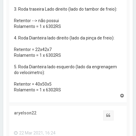
3. Roda traseira Lado direito (lado do tambor de freio):
Retentor --> não possui
Rolamento = 1 x 6302RS
4. Roda Dianteira lado direito (lado da pinça de freio):
Retentor = 22x42x7
Rolamento = 1 x 6302RS
5. Roda Dianteira lado esquerdo (lado da engrenagem
do velocimetro):
Retentor = 40x50x5
Rolamento = 1 x 6302RS
V
o
l
t
aryelson22
a
Citar
r
a
o
22 Mar 2021, 16:24
t