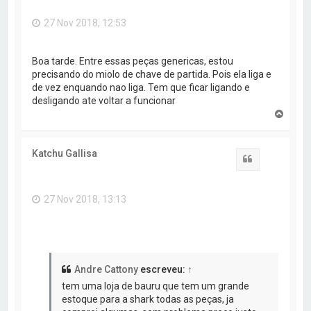
a
o
27 Nov 2018, 12:53
t
o
p
o
Boa tarde. Entre essas peças genericas, estou
precisando do miolo de chave de partida. Pois ela liga e
de vez enquando nao liga. Tem que ficar ligando e
desligando ate voltar a funcionar
V
o
l
t
Katchu Gallisa
a
Citar
r
a
o
27 Nov 2018, 13:13
t
o
p
o
Andre Cattony
escreveu:
↑
tem uma loja de bauru que tem um grande
estoque para a shark todas as peças, ja