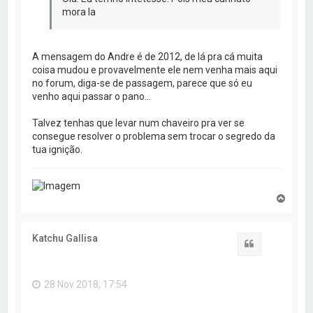
mora la
A mensagem do Andre é de 2012, de lá pra cá muita
coisa mudou e provavelmente ele nem venha mais aqui
no forum, diga-se de passagem, parece que só eu
venho aqui passar o pano...
Talvez tenhas que levar num chaveiro pra ver se
consegue resolver o problema sem trocar o segredo da
tua ignição.
V
o
l
t
Katchu Gallisa
a
Citar
r
a
o
28 Nov 2018, 17:54
t
o
p