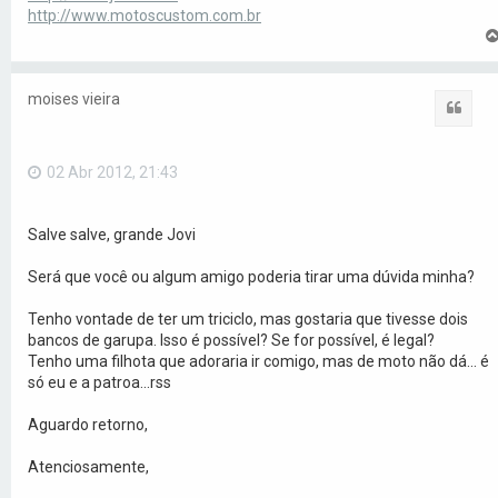
http://www.motoscustom.com.br
moises vieira
Citar
02 Abr 2012, 21:43
Salve salve, grande Jovi
Será que você ou algum amigo poderia tirar uma dúvida minha?
Tenho vontade de ter um triciclo, mas gostaria que tivesse dois
bancos de garupa. Isso é possível? Se for possível, é legal?
Tenho uma filhota que adoraria ir comigo, mas de moto não dá... é
só eu e a patroa...rss
Aguardo retorno,
Atenciosamente,