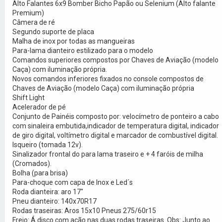
Alto Falantes 6x9 Bomber Bicho Papão ou Selenium (Alto falante
Premium)
Câmera de ré
Segundo suporte de placa
Malha de inox por todas as mangueiras
Para-lama dianteiro estilizado para o modelo
Comandos superiores compostos por Chaves de Aviação (modelo
Caça) com iluminação própria.
Novos comandos inferiores fixados no console compostos de
Chaves de Aviação (modelo Caça) com iluminação própria
Shift Light
Acelerador de pé
Conjunto de Painéis composto por: velocímetro de ponteiro a cabo
com sinaleira embutida,indicador de temperatura digital, indicador
de giro digital, voltímetro digital e marcador de combustível digital.
Isqueiro (tomada 12v).
Sinalizador frontal do para lama traseiro e + 4 faróis de milha
(Cromados).
Bolha (para brisa)
Para-choque com capa de Inox e Led´s
Roda dianteira: aro 17"
Pneu dianteiro: 140x70R17
Rodas traseiras: Aros 15x10 Pneus 275/60r15
Freio: Á disco com ação nas duas rodas traseiras. Obs: Junto ao