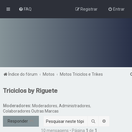
FAQ
Registrar
Entrar
Índice do fórum
Motos
Motos Triciclos e Trikes
Triciclos by Riguete
Moderadores:
Moderadores
,
Administradores
,
Colaboradores Outras Marcas
Pesquisar
Pesquisa ava
Responder
10 mensagens • Página
1
de
1