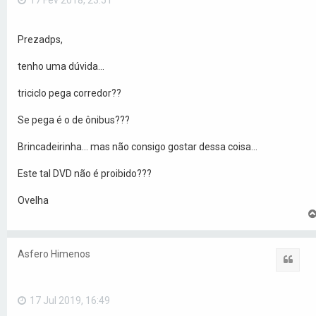
17 Fev 2018, 23:51
Prezadps,
tenho uma dúvida...
triciclo pega corredor??
Se pega é o de ônibus???
Brincadeirinha... mas não consigo gostar dessa coisa...
Este tal DVD não é proibido???
Ovelha
Asfero Himenos
Citar
17 Jul 2019, 16:49