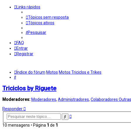
Links rápidos
Tópicos sem resposta
Tópicos ativos
Pesquisar
FAQ
Entrar
Registrar
Índice do fórum
Motos
Motos Triciclos e Trikes
Pesquisar
Triciclos by Riguete
Moderadores:
Moderadores
,
Administradores
,
Colaboradores Outra
Responder
Pesquisa
Pesquisar
avançada
10 mensagens • Página
1
de
1