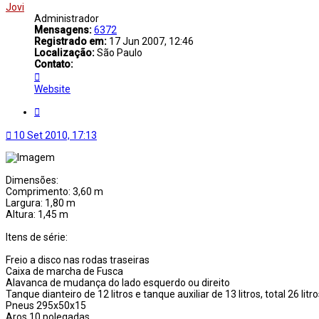
Jovi
Administrador
Mensagens:
6372
Registrado em:
17 Jun 2007, 12:46
Localização:
São Paulo
Contato:
Contato
Jovi
Website
Citar
10 Set 2010, 17:13
Dimensões:
Comprimento: 3,60 m
Largura: 1,80 m
Altura: 1,45 m
Itens de série:
Freio a disco nas rodas traseiras
Caixa de marcha de Fusca
Alavanca de mudança do lado esquerdo ou direito
Tanque dianteiro de 12 litros e tanque auxiliar de 13 litros, total 26 litr
Pneus 295x50x15
Aros 10 polegadas