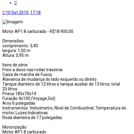
Citar
10 Set 2010, 17:18
Motor AP1.8 carburado - R$18.900,00
Dimensões
comprimento: 3,40
largura: 1,50 m
Altura: 0,95 m
Itens de série:
Freio a disco nas rodas traseiras
Caixa de marcha de Fusca
Alavanca de mudança do lado esquerdo ou direito
Tanque dianteiro de 12 litros e tanque auxiliar de 13 litros, total
25 litros
Pneus 185x70x14
Furação 4x100 (Voyage,Gol)
Aros 6 polegadas
Instrumentos: Velocímetro, Nível de Combustível, Temperatura do
motor, Luzes Indicativas
Roda dianteira de 17 polegadas.
Motorização:
Motor AP1.8 carburado