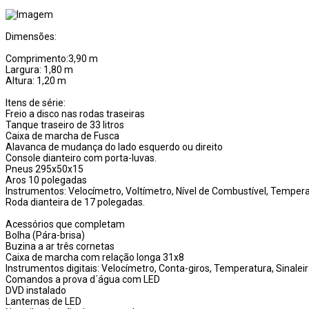
Dimensões:
Comprimento:3,90 m
Largura: 1,80 m
Altura: 1,20 m
Itens de série:
Freio a disco nas rodas traseiras
Tanque traseiro de 33 litros
Caixa de marcha de Fusca
Alavanca de mudança do lado esquerdo ou direito
Console dianteiro com porta-luvas.
Pneus 295x50x15
Aros 10 polegadas
Instrumentos: Velocímetro, Voltímetro, Nível de Combustível, Tempera
Roda dianteira de 17 polegadas.
Acessórios que completam
Bolha (Pára-brisa)
Buzina a ar três cornetas
Caixa de marcha com relação longa 31x8
Instrumentos digitais: Velocímetro, Conta-giros, Temperatura, Sinalei
Comandos a prova d´água com LED
DVD instalado
Lanternas de LED