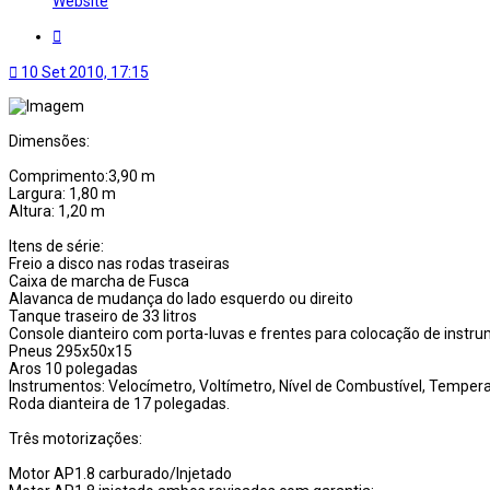
Website
Citar
10 Set 2010, 17:15
Dimensões:
Comprimento:3,90 m
Largura: 1,80 m
Altura: 1,20 m
Itens de série:
Freio a disco nas rodas traseiras
Caixa de marcha de Fusca
Alavanca de mudança do lado esquerdo ou direito
Tanque traseiro de 33 litros
Console dianteiro com porta-luvas e frentes para colocação de instr
Pneus 295x50x15
Aros 10 polegadas
Instrumentos: Velocímetro, Voltímetro, Nível de Combustível, Tempera
Roda dianteira de 17 polegadas.
Três motorizações:
Motor AP1.8 carburado/Injetado