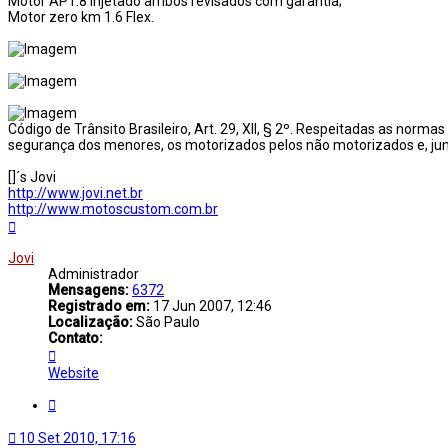
Motor AP1.8 injetado ambos revisados com garantia;
Motor zero km 1.6 Flex.
Código de Trânsito Brasileiro, Art. 29, XII, § 2º. Respeitadas as nor
segurança dos menores, os motorizados pelos não motorizados e, jun
[]´s Jovi
http://www.jovi.net.br
http://www.motoscustom.com.br
Voltar
ao
topo
Jovi
Administrador
Mensagens:
6372
Registrado em:
17 Jun 2007, 12:46
Localização:
São Paulo
Contato:
Contato
Jovi
Website
Citar
10 Set 2010, 17:16