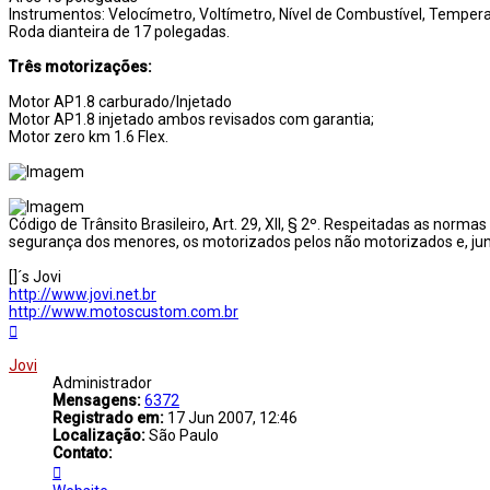
Instrumentos: Velocímetro, Voltímetro, Nível de Combustível, Tempera
Roda dianteira de 17 polegadas.
Três motorizações:
Motor AP1.8 carburado/Injetado
Motor AP1.8 injetado ambos revisados com garantia;
Motor zero km 1.6 Flex.
Código de Trânsito Brasileiro, Art. 29, XII, § 2º. Respeitadas as nor
segurança dos menores, os motorizados pelos não motorizados e, jun
[]´s Jovi
http://www.jovi.net.br
http://www.motoscustom.com.br
Voltar
ao
topo
Jovi
Administrador
Mensagens:
6372
Registrado em:
17 Jun 2007, 12:46
Localização:
São Paulo
Contato:
Contato
Jovi