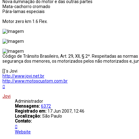
Nova iluminação do motor e das outras partes
Mata-cachorro cromado
Pára-lamas especiais
Motor zero km 1.6 Flex.
Código de Trânsito Brasileiro, Art. 29, XII, § 2º. Respeitadas as nor
segurança dos menores, os motorizados pelos não motorizados e, jun
[]´s Jovi
http://www.jovi.net.br
http://www.motoscustom.com.br
Voltar
ao
topo
Jovi
Administrador
Mensagens:
6372
Registrado em:
17 Jun 2007, 12:46
Localização:
São Paulo
Contato:
Contato
Jovi
Website