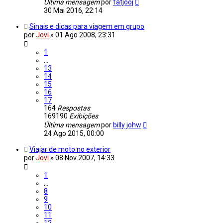
Última mensagem
por
fatjooj
30 Mai 2016, 22:14
Sinais e dicas para viagem em grupo
por
Jovi
»
01 Ago 2008, 23:31
1
…
13
14
15
16
17
164
Respostas
169190
Exibições
Última mensagem
por
billy johw
24 Ago 2015, 00:00
Viajar de moto no exterior
por
Jovi
»
08 Nov 2007, 14:33
1
…
8
9
10
11