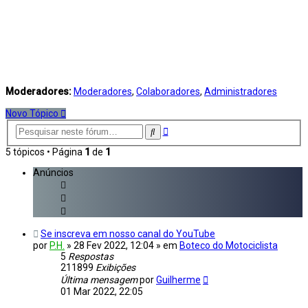
Moderadores:
Moderadores
,
Colaboradores
,
Administradores
Novo Tópico
Pesquisa
Pesquisar
avançada
5 tópicos • Página
1
de
1
Anúncios
Se inscreva em nosso canal do YouTube
por
P.H.
»
28 Fev 2022, 12:04
» em
Boteco do Motociclista
5
Respostas
211899
Exibições
Última mensagem
por
Guilherme
01 Mar 2022, 22:05