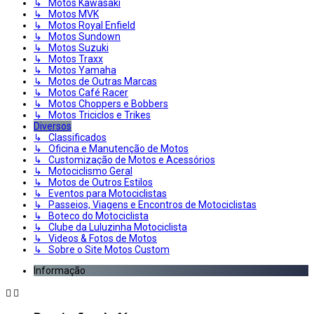
↳ Motos Kawasaki
↳ Motos MVK
↳ Motos Royal Enfield
↳ Motos Sundown
↳ Motos Suzuki
↳ Motos Traxx
↳ Motos Yamaha
↳ Motos de Outras Marcas
↳ Motos Café Racer
↳ Motos Choppers e Bobbers
↳ Motos Triciclos e Trikes
Diversos
↳ Classificados
↳ Oficina e Manutenção de Motos
↳ Customização de Motos e Acessórios
↳ Motociclismo Geral
↳ Motos de Outros Estilos
↳ Eventos para Motociclistas
↳ Passeios, Viagens e Encontros de Motociclistas
↳ Boteco do Motociclista
↳ Clube da Luluzinha Motociclista
↳ Videos & Fotos de Motos
↳ Sobre o Site Motos Custom
Informação