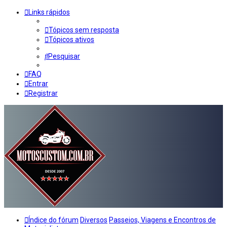
Links rápidos
Tópicos sem resposta
Tópicos ativos
Pesquisar
FAQ
Entrar
Registrar
Índice do fórum
Diversos
Passeios, Viagens e Encontros de