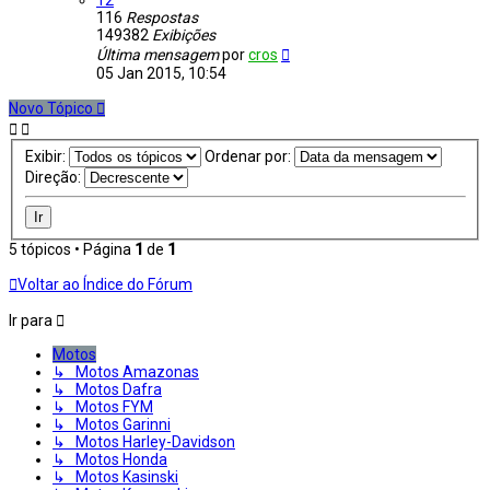
12
116
Respostas
149382
Exibições
Última mensagem
por
cros
05 Jan 2015, 10:54
Novo Tópico
Exibir:
Ordenar por:
Direção:
5 tópicos • Página
1
de
1
Voltar ao Índice do Fórum
Ir para
Motos
↳ Motos Amazonas
↳ Motos Dafra
↳ Motos FYM
↳ Motos Garinni
↳ Motos Harley-Davidson
↳ Motos Honda
↳ Motos Kasinski