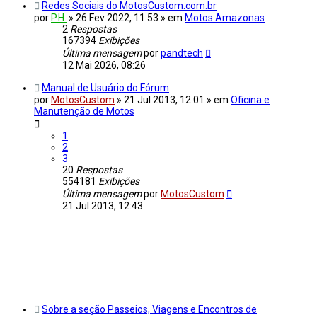
Redes Sociais do MotosCustom.com.br
por
P.H.
»
26 Fev 2022, 11:53
» em
Motos Amazonas
2
Respostas
167394
Exibições
Última mensagem
por
pandtech
12 Mai 2026, 08:26
Manual de Usuário do Fórum
por
MotosCustom
»
21 Jul 2013, 12:01
» em
Oficina e
Manutenção de Motos
1
2
3
20
Respostas
554181
Exibições
Última mensagem
por
MotosCustom
21 Jul 2013, 12:43
Sobre a seção Passeios, Viagens e Encontros de