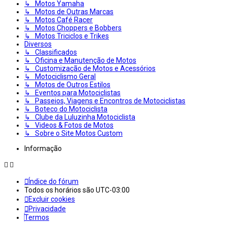
↳ Motos Yamaha
↳ Motos de Outras Marcas
↳ Motos Café Racer
↳ Motos Choppers e Bobbers
↳ Motos Triciclos e Trikes
Diversos
↳ Classificados
↳ Oficina e Manutenção de Motos
↳ Customização de Motos e Acessórios
↳ Motociclismo Geral
↳ Motos de Outros Estilos
↳ Eventos para Motociclistas
↳ Passeios, Viagens e Encontros de Motociclistas
↳ Boteco do Motociclista
↳ Clube da Luluzinha Motociclista
↳ Videos & Fotos de Motos
↳ Sobre o Site Motos Custom
Informação
Índice do fórum
Todos os horários são
UTC-03:00
Excluir cookies
Privacidade
Termos