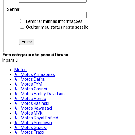
Senha:
Lembrar minhas informações
Ocultar meu status nesta sessão
Esta categoria não possui fóruns.
Ir para
Motos
↳ Motos Amazonas
↳ Motos Dafra
↳ Motos FYM
↳ Motos Garinni
↳ Motos Harley-Davidson
↳ Motos Honda
↳ Motos Kasinski
↳ Motos Kawasaki
↳ Motos MVK
↳ Motos Royal Enfield
↳ Motos Sundown
↳ Motos Suzuki
↳ Motos Traxx