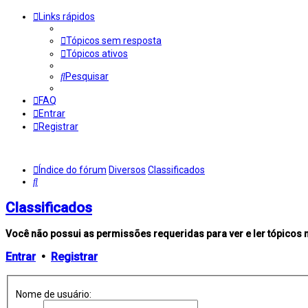
Links rápidos
Tópicos sem resposta
Tópicos ativos
Pesquisar
FAQ
Entrar
Registrar
Índice do fórum
Diversos
Classificados
Pesquisar
Classificados
Você não possui as permissões requeridas para ver e ler tópicos 
Entrar
•
Registrar
Nome de usuário: