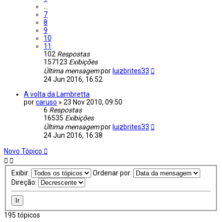
…
7
8
9
10
11
102
Respostas
157123
Exibições
Última mensagem
por
luizbrites33
24 Jun 2016, 16:52
A volta da Lambretta
por
caruso
»
23 Nov 2010, 09:50
6
Respostas
16535
Exibições
Última mensagem
por
luizbrites33
24 Jun 2016, 16:38
Novo Tópico
Exibir:
Ordenar por:
Direção:
195 tópicos