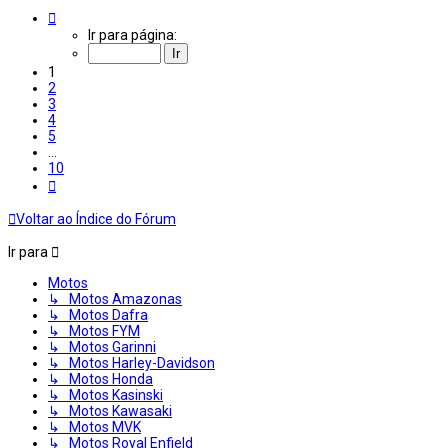
Página
1
Ir para página:
de
10
1
2
3
4
5
…
10
Próximo
Voltar ao Índice do Fórum
Ir para
Motos
↳ Motos Amazonas
↳ Motos Dafra
↳ Motos FYM
↳ Motos Garinni
↳ Motos Harley-Davidson
↳ Motos Honda
↳ Motos Kasinski
↳ Motos Kawasaki
↳ Motos MVK
↳ Motos Royal Enfield