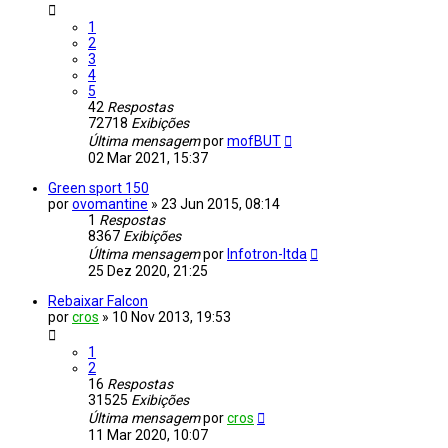
1
2
3
4
5
42
Respostas
72718
Exibições
Última mensagem
por
mofBUT
02 Mar 2021, 15:37
Green sport 150
por
ovomantine
»
23 Jun 2015, 08:14
1
Respostas
8367
Exibições
Última mensagem
por
Infotron-ltda
25 Dez 2020, 21:25
Rebaixar Falcon
por
cros
»
10 Nov 2013, 19:53
1
2
16
Respostas
31525
Exibições
Última mensagem
por
cros
11 Mar 2020, 10:07