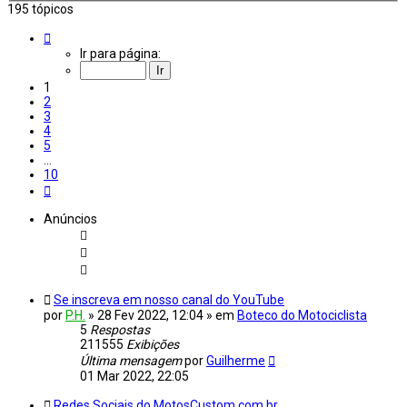
195 tópicos
Página
1
Ir para página:
de
10
1
2
3
4
5
…
10
Próximo
Anúncios
Se inscreva em nosso canal do YouTube
por
P.H.
»
28 Fev 2022, 12:04
» em
Boteco do Motociclista
5
Respostas
211555
Exibições
Última mensagem
por
Guilherme
01 Mar 2022, 22:05
Redes Sociais do MotosCustom.com.br