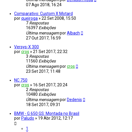
07 Ago 2018, 16:24
Comparativo: Custom X Motard
por
queiroga
»
22 Set 2008, 15:50
7
Respostas
16397
Exibições
Última mensagem
por
Albach
27 Out 2017, 16:59
Versys-X 300
por
cros
»
21 Set 2017, 22:32
3
Respostas
11560
Exibições
Última mensagem
por
cros
23 Set 2017, 11:48
NC 750
por
cros
»
16 Set 2017, 20:24
2
Respostas
10480
Exibições
Última mensagem
por
Dedenis
18 Set 2017, 09:31
BMW - G 650 GS: Montada no Brasil
por
Paludo
»
19 Abr 2012, 12:17
1