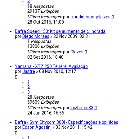
2
18
Respostas
29137
Exibições
Última mensagem
por
claudineirangelalves
28 Out 2016, 11:08
Dafra Speed 150: Kit de aumento de cilindrada
por
Diego Moraes
»
22 Nov 2009, 02:31
1
Respostas
13806
Exibições
Última mensagem
por
Cloves
02 Set 2016, 18:40
Yamaha - XTZ 250 Ténéré: Avaliação
por
Jastre
»
08 Nov 2010, 12:17
1
2
3
28
Respostas
59609
Exibições
Última mensagem
por
luizbrites33
24 Jun 2016, 16:56
Dafra - Sym Citycom 300i - Especificações e opiniões
por
Edson Agostini
»
03 Nov 2011, 15:42
1