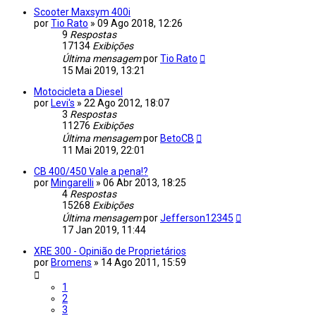
Scooter Maxsym 400i
por
Tio Rato
»
09 Ago 2018, 12:26
9
Respostas
17134
Exibições
Última mensagem
por
Tio Rato
15 Mai 2019, 13:21
Motocicleta a Diesel
por
Levi's
»
22 Ago 2012, 18:07
3
Respostas
11276
Exibições
Última mensagem
por
BetoCB
11 Mai 2019, 22:01
CB 400/450 Vale a pena!?
por
Mingarelli
»
06 Abr 2013, 18:25
4
Respostas
15268
Exibições
Última mensagem
por
Jefferson12345
17 Jan 2019, 11:44
XRE 300 - Opinião de Proprietários
por
Bromens
»
14 Ago 2011, 15:59
1
2
3