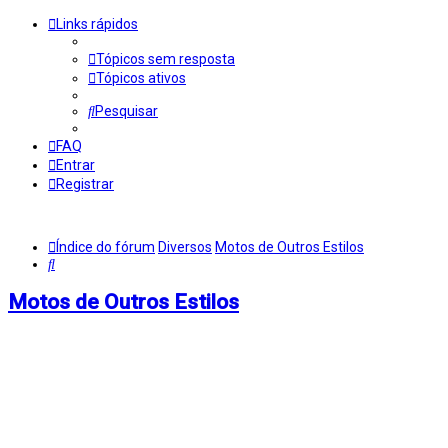
Links rápidos
Tópicos sem resposta
Tópicos ativos
Pesquisar
FAQ
Entrar
Registrar
Índice do fórum
Diversos
Motos de Outros Estilos
Pesquisar
Motos de Outros Estilos