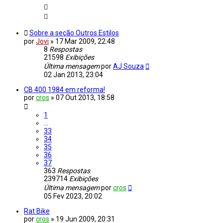
Sobre a seção Outros Estilos
por
Jovi
»
17 Mar 2009, 22:48
8
Respostas
21598
Exibições
Última mensagem
por
AJ Souza
02 Jan 2013, 23:04
CB 400 1984 em reforma!
por
cros
»
07 Out 2013, 18:58
1
…
33
34
35
36
37
363
Respostas
239714
Exibições
Última mensagem
por
cros
05 Fev 2023, 20:02
Rat Bike
por
cros
»
19 Jun 2009, 20:31