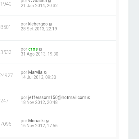
por
vvvoacha
11940
21 Jan 2014, 20:32
por
klebergeo
38501
28 Set 2013, 22:19
por
cros
13533
31 Ago 2013, 19:30
por
Marvila
24927
14 Jul 2013, 09:30
por
jefferssom150@hotmail.com
12471
18 Nov 2012, 20:48
por
Monaski
27096
16 Nov 2012, 17:56