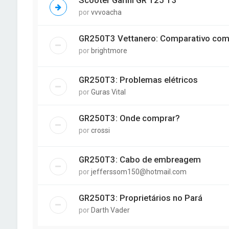
por
vvvoacha
GR250T3 Vettanero: Comparativo com 
por
brightmore
GR250T3: Problemas elétricos
por
Guras Vital
GR250T3: Onde comprar?
por
crossi
GR250T3: Cabo de embreagem
por
jefferssom150@hotmail.com
GR250T3: Proprietários no Pará
por
Darth Vader