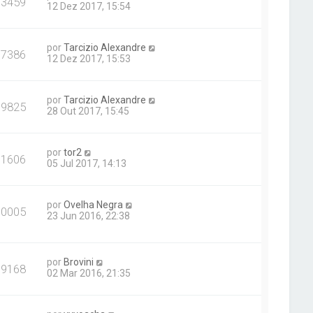
13459
12 Dez 2017, 15:54
por
Tarcizio Alexandre
17386
12 Dez 2017, 15:53
por
Tarcizio Alexandre
19825
28 Out 2017, 15:45
por
tor2
11606
05 Jul 2017, 14:13
por
Ovelha Negra
30005
23 Jun 2016, 22:38
por
Brovini
19168
02 Mar 2016, 21:35