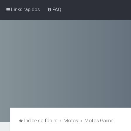
Links rápidos
FAQ
Índice do fórum
Motos
Motos Garinni