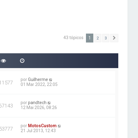
43 tópicos
1
2
3
Próximo
por
Guilherme
11577
01 Mar 2022, 22:05
por
pandtech
67143
12 Mai 2026, 08:26
por
MotosCustom
53777
21 Jul 2013, 12:43