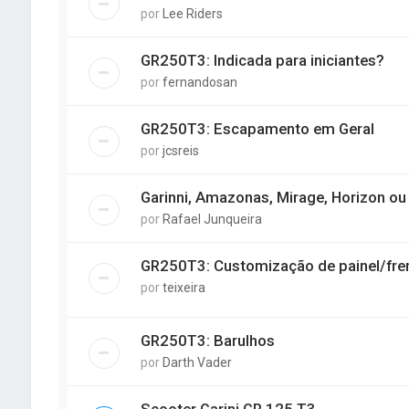
por
Lee Riders
GR250T3: Indicada para iniciantes?
por
fernandosan
GR250T3: Escapamento em Geral
por
jcsreis
Garinni, Amazonas, Mirage, Horizon ou
por
Rafael Junqueira
GR250T3: Customização de painel/fre
por
teixeira
GR250T3: Barulhos
por
Darth Vader
Scooter Garini GR 125 T3