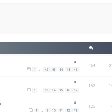
454
3
…
1
42
43
44
45
46
163
1
…
1
13
14
15
16
17
a
123
1
…
1
9
10
11
12
13