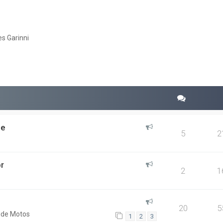
s Garinni
r
quisa avançada
be
5
2
r
2
1
20
5
 de Motos
1
2
3