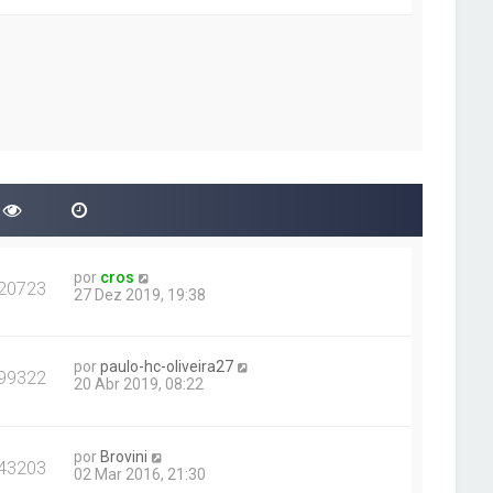
por
cros
20723
27 Dez 2019, 19:38
por
paulo-hc-oliveira27
99322
20 Abr 2019, 08:22
por
Brovini
43203
02 Mar 2016, 21:30