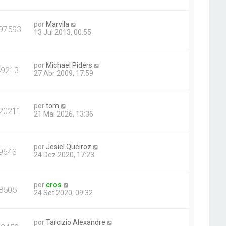
por
Marvila
97593
13 Jul 2013, 00:55
por
Michael Piders
49213
27 Abr 2009, 17:59
por
tom
20211
21 Mai 2026, 13:36
por
Jesiel Queiroz
9643
24 Dez 2020, 17:23
por
cros
8505
24 Set 2020, 09:32
por
Tarcizio Alexandre