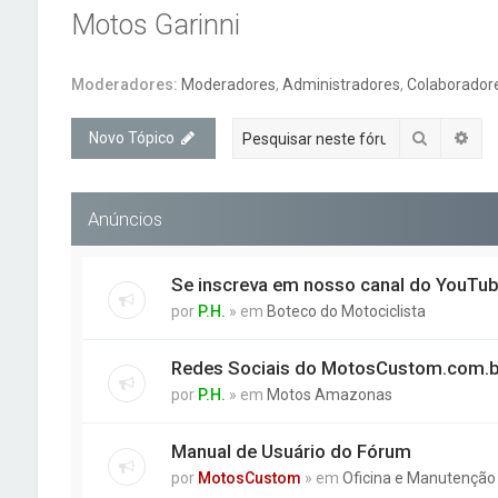
Motos Garinni
Moderadores:
Moderadores
,
Administradores
,
Colaboradore
Pesquisa
Pes
Novo Tópico
Anúncios
Se inscreva em nosso canal do YouTu
por
P.H.
» em
Boteco do Motociclista
Redes Sociais do MotosCustom.com.b
por
P.H.
» em
Motos Amazonas
Manual de Usuário do Fórum
por
MotosCustom
» em
Oficina e Manutenção