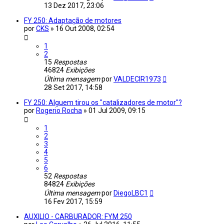
13 Dez 2017, 23:06
FY 250: Adaptação de motores
por
CKS
»
16 Out 2008, 02:54
1
2
15
Respostas
46824
Exibições
Última mensagem
por
VALDECIR1973
28 Set 2017, 14:58
FY 250: Alguem tirou os "catalizadores de motor"?
por
Rogerio Rocha
»
01 Jul 2009, 09:15
1
2
3
4
5
6
52
Respostas
84824
Exibições
Última mensagem
por
DiegoLBC1
16 Fev 2017, 15:59
AUXILIO - CARBURADOR: FYM 250