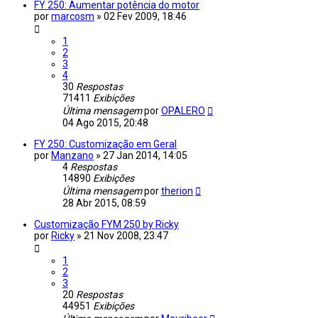
FY 250: Aumentar potência do motor
por
marcosm
»
02 Fev 2009, 18:46
1
2
3
4
30
Respostas
71411
Exibições
Última mensagem
por
OPALERO
04 Ago 2015, 20:48
FY 250: Customização em Geral
por
Manzano
»
27 Jan 2014, 14:05
4
Respostas
14890
Exibições
Última mensagem
por
therion
28 Abr 2015, 08:59
Customização FYM 250 by Ricky
por
Ricky
»
21 Nov 2008, 23:47
1
2
3
20
Respostas
44951
Exibições