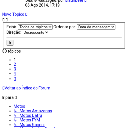
Última mensagem
por
Mauribeer
06 Ago 2014, 17:19
Novo Tópico
Exibir:
Ordenar por:
Direção:
80 tópicos
1
2
3
4
Próximo
Voltar ao Índice do Fórum
Ir para
Motos
↳ Motos Amazonas
↳ Motos Dafra
↳ Motos FYM
↳ Motos Garinni