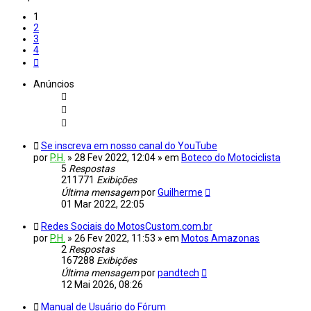
1
2
3
4
Próximo
Anúncios
Se inscreva em nosso canal do YouTube
por
P.H.
»
28 Fev 2022, 12:04
» em
Boteco do Motociclista
5
Respostas
211771
Exibições
Última mensagem
por
Guilherme
01 Mar 2022, 22:05
Redes Sociais do MotosCustom.com.br
por
P.H.
»
26 Fev 2022, 11:53
» em
Motos Amazonas
2
Respostas
167288
Exibições
Última mensagem
por
pandtech
12 Mai 2026, 08:26
Manual de Usuário do Fórum