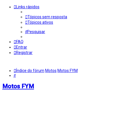
Links rápidos
Tópicos sem resposta
Tópicos ativos
Pesquisar
FAQ
Entrar
Registrar
Índice do fórum
Motos
Motos FYM
Pesquisar
Motos FYM