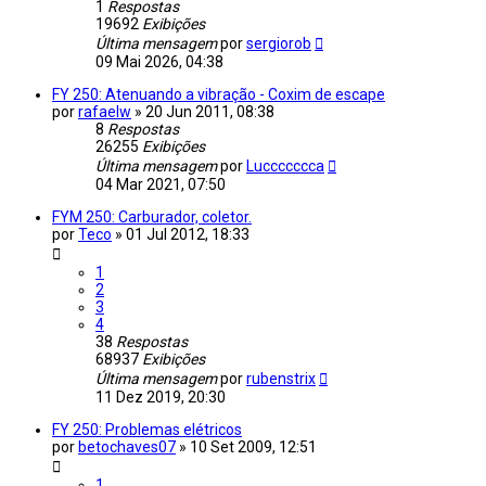
1
Respostas
19692
Exibições
Última mensagem
por
sergiorob
09 Mai 2026, 04:38
FY 250: Atenuando a vibração - Coxim de escape
por
rafaelw
»
20 Jun 2011, 08:38
8
Respostas
26255
Exibições
Última mensagem
por
Luccccccca
04 Mar 2021, 07:50
FYM 250: Carburador, coletor.
por
Teco
»
01 Jul 2012, 18:33
1
2
3
4
38
Respostas
68937
Exibições
Última mensagem
por
rubenstrix
11 Dez 2019, 20:30
FY 250: Problemas elétricos
por
betochaves07
»
10 Set 2009, 12:51
1