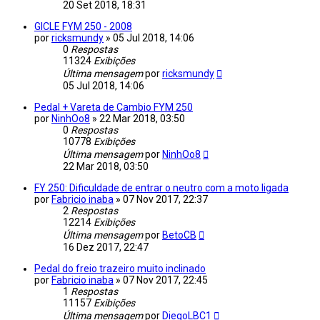
20 Set 2018, 18:31
GICLE FYM 250 - 2008
por
ricksmundy
»
05 Jul 2018, 14:06
0
Respostas
11324
Exibições
Última mensagem
por
ricksmundy
05 Jul 2018, 14:06
Pedal + Vareta de Cambio FYM 250
por
NinhOo8
»
22 Mar 2018, 03:50
0
Respostas
10778
Exibições
Última mensagem
por
NinhOo8
22 Mar 2018, 03:50
FY 250: Dificuldade de entrar o neutro com a moto ligada
por
Fabricio inaba
»
07 Nov 2017, 22:37
2
Respostas
12214
Exibições
Última mensagem
por
BetoCB
16 Dez 2017, 22:47
Pedal do freio trazeiro muito inclinado
por
Fabricio inaba
»
07 Nov 2017, 22:45
1
Respostas
11157
Exibições
Última mensagem
por
DiegoLBC1