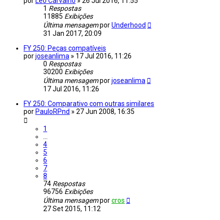
por
Leo Carvalho
»
26 Jul 2016, 11:55
1
Respostas
11885
Exibições
Última mensagem
por
Underhood
31 Jan 2017, 20:09
FY 250: Peças compatíveis
por
joseanlima
»
17 Jul 2016, 11:26
0
Respostas
30200
Exibições
Última mensagem
por
joseanlima
17 Jul 2016, 11:26
FY 250: Comparativo com outras similares
por
PauloRPnd
»
27 Jun 2008, 16:35
1
…
4
5
6
7
8
74
Respostas
96756
Exibições
Última mensagem
por
cros
27 Set 2015, 11:12