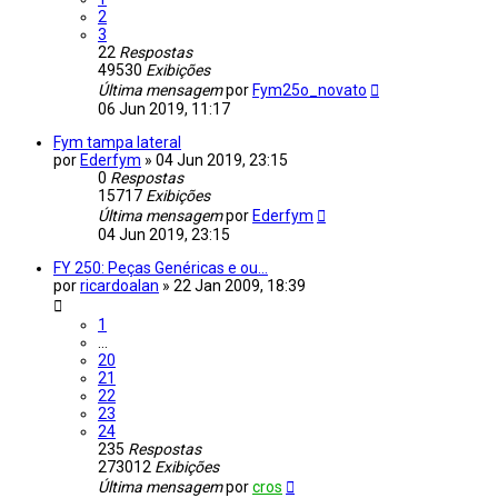
2
3
22
Respostas
49530
Exibições
Última mensagem
por
Fym25o_novato
06 Jun 2019, 11:17
Fym tampa lateral
por
Ederfym
»
04 Jun 2019, 23:15
0
Respostas
15717
Exibições
Última mensagem
por
Ederfym
04 Jun 2019, 23:15
FY 250: Peças Genéricas e ou...
por
ricardoalan
»
22 Jan 2009, 18:39
1
…
20
21
22
23
24
235
Respostas
273012
Exibições
Última mensagem
por
cros