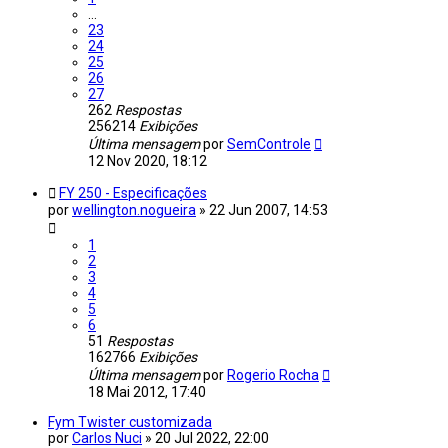
…
23
24
25
26
27
262
Respostas
256214
Exibições
Última mensagem
por
SemControle
12 Nov 2020, 18:12
FY 250 - Especificações
por
wellington.nogueira
»
22 Jun 2007, 14:53
1
2
3
4
5
6
51
Respostas
162766
Exibições
Última mensagem
por
Rogerio Rocha
18 Mai 2012, 17:40
Fym Twister customizada
por
Carlos Nuci
»
20 Jul 2022, 22:00