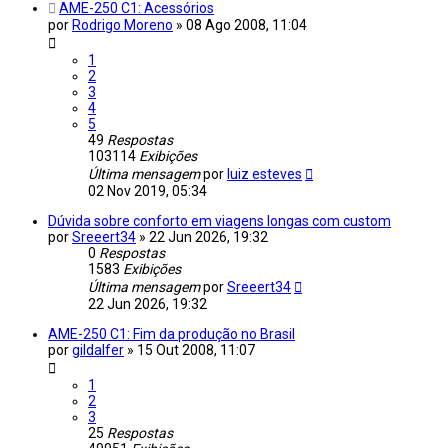
AME-250 C1: Acessórios
por
Rodrigo Moreno
»
08 Ago 2008, 11:04
1
2
3
4
5
49
Respostas
103114
Exibições
Última mensagem
por
luiz esteves
02 Nov 2019, 05:34
Dúvida sobre conforto em viagens longas com custom
por
Sreeert34
»
22 Jun 2026, 19:32
0
Respostas
1583
Exibições
Última mensagem
por
Sreeert34
22 Jun 2026, 19:32
AME-250 C1: Fim da produção no Brasil
por
gildalfer
»
15 Out 2008, 11:07
1
2
3
25
Respostas