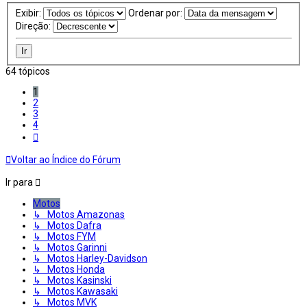
Exibir:
Ordenar por:
Direção:
64 tópicos
1
2
3
4
Próximo
Voltar ao Índice do Fórum
Ir para
Motos
↳ Motos Amazonas
↳ Motos Dafra
↳ Motos FYM
↳ Motos Garinni
↳ Motos Harley-Davidson
↳ Motos Honda
↳ Motos Kasinski
↳ Motos Kawasaki
↳ Motos MVK