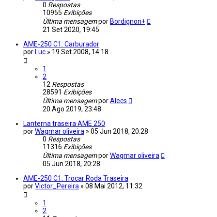
0
Respostas
10955
Exibições
Última mensagem
por
Bordignon+
21 Set 2020, 19:45
AME-250 C1: Carburador
por
Luc
»
19 Set 2008, 14:18
1
2
12
Respostas
28591
Exibições
Última mensagem
por
Alecs
20 Ago 2019, 23:48
Lanterna traseira AME 250
por
Wagmar oliveira
»
05 Jun 2018, 20:28
0
Respostas
11316
Exibições
Última mensagem
por
Wagmar oliveira
05 Jun 2018, 20:28
AME-250 C1: Trocar Roda Traseira
por
Victor_Pereira
»
08 Mai 2012, 11:32
1
2