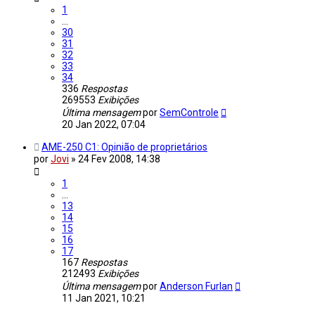
1
…
30
31
32
33
34
336
Respostas
269553
Exibições
Última mensagem
por
SemControle
20 Jan 2022, 07:04
AME-250 C1: Opinião de proprietários
por
Jovi
»
24 Fev 2008, 14:38
1
…
13
14
15
16
17
167
Respostas
212493
Exibições
Última mensagem
por
Anderson Furlan
11 Jan 2021, 10:21