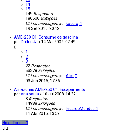
14
15
149
Respostas
186506
Exibições
Última mensagem
por
kocura
19 Set 2015, 20:12
AME-250 C1: Consumo de gasolina
por
DaltonJJ
»
14 Mai 2009, 07:49
1
2
3
22
Respostas
53278
Exibições
Última mensagem
por
Alcir
03 Jun 2015, 17:35
Amazonas AME-250 C1: Escapamento
por
ana paula
»
10 Jul 2008, 14:32
3
Respostas
14988
Exibições
Última mensagem
por
RicardoMendes
11 Abr 2015, 13:59
Novo Tópico