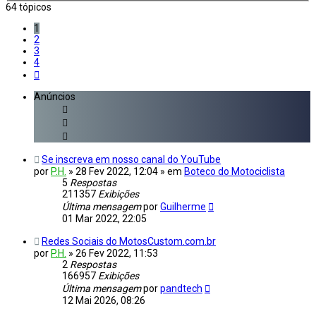
64 tópicos
1
2
3
4
Próximo
Anúncios
Se inscreva em nosso canal do YouTube
por
P.H.
»
28 Fev 2022, 12:04
» em
Boteco do Motociclista
5
Respostas
211357
Exibições
Última mensagem
por
Guilherme
01 Mar 2022, 22:05
Redes Sociais do MotosCustom.com.br
por
P.H.
»
26 Fev 2022, 11:53
2
Respostas
166957
Exibições
Última mensagem
por
pandtech
12 Mai 2026, 08:26