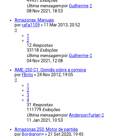
49951
Exibições
Última mensagem
por
Guilherme
08 Nov 2021, 18:53
Amazonas: Manuais
por
rafa1109
»
11 Mar 2013, 20:52
1
2
12
Respostas
33118
Exibições
Última mensagem
por
Guilherme
04 Nov 2021, 12:08
AME-250 C1: Opinião sobre a compra
por
FBrito
»
24 Nov 2012, 19:05
1
2
3
4
31
Respostas
111779
Exibições
Última mensagem
por
Anderson Furlan
11 Jan 2021, 10:53
Amazonas 250: Motor de partida
por
Bordignon+
»
21 Set 2020, 19:45