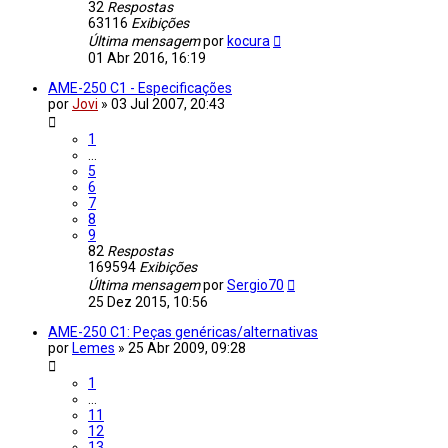
32
Respostas
63116
Exibições
Última mensagem
por
kocura
01 Abr 2016, 16:19
AME-250 C1 - Especificações
por
Jovi
»
03 Jul 2007, 20:43
1
…
5
6
7
8
9
82
Respostas
169594
Exibições
Última mensagem
por
Sergio70
25 Dez 2015, 10:56
AME-250 C1: Peças genéricas/alternativas
por
Lemes
»
25 Abr 2009, 09:28
1
…
11
12
13