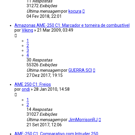
11
Respostas
31272
Exibições
Última mensagem
por
kocura
04 Fev 2018, 22:01
Amazonas AME-250 C1: Marcador e torneira de combustível
por
Viking
»
21 Mar 2009, 03:49
1
2
3
4
30
Respostas
55326
Exibições
Última mensagem
por
GUERRA SCI
27 Dez 2017, 19:15
AME 250 C1: Freios
por
ondi
»
28 Jan 2010, 14:58
1
2
14
Respostas
31027
Exibições
Última mensagem
por
JimMorrisonRJ
21 Set 2017, 12:06
AME-250 C1: Comparativo com Intruder 250