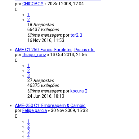
por
CHICOBOY
»
20 Set 2008, 12:04
1
2
18
Respostas
66437
Exibições
Última mensagem
por
tor2
16 Nov 2016, 11:53
AME C1 250: Faróis, Faroletes, Piscas etc.
por
thiago_rariz
»
13 Out 2013, 21:56
1
2
3
27
Respostas
46375
Exibições
Última mensagem
por
kocura
24 Jun 2016, 18:13
AME-250 C1: Embreagem & Cambio
por
Felipe garcia
»
30 Nov 2009, 15:33
1
2
3
4