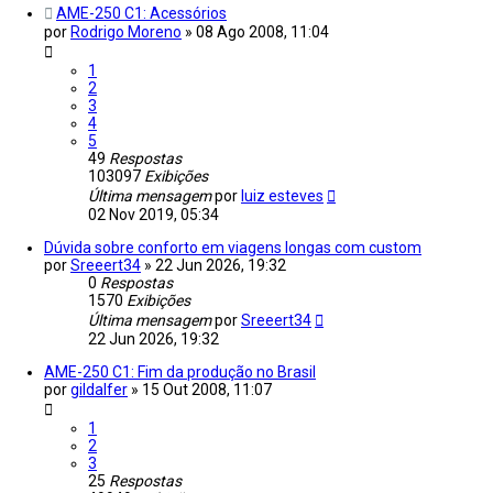
AME-250 C1: Acessórios
por
Rodrigo Moreno
»
08 Ago 2008, 11:04
1
2
3
4
5
49
Respostas
103097
Exibições
Última mensagem
por
luiz esteves
02 Nov 2019, 05:34
Dúvida sobre conforto em viagens longas com custom
por
Sreeert34
»
22 Jun 2026, 19:32
0
Respostas
1570
Exibições
Última mensagem
por
Sreeert34
22 Jun 2026, 19:32
AME-250 C1: Fim da produção no Brasil
por
gildalfer
»
15 Out 2008, 11:07
1
2
3
25
Respostas