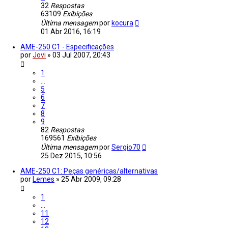
32
Respostas
63109
Exibições
Última mensagem
por
kocura
01 Abr 2016, 16:19
AME-250 C1 - Especificações
por
Jovi
»
03 Jul 2007, 20:43
1
…
5
6
7
8
9
82
Respostas
169561
Exibições
Última mensagem
por
Sergio70
25 Dez 2015, 10:56
AME-250 C1: Peças genéricas/alternativas
por
Lemes
»
25 Abr 2009, 09:28
1
…
11
12