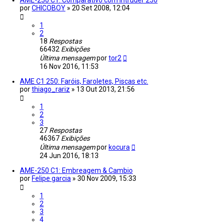
AME-250 C1: Comparativo com Intruder 250
por
CHICOBOY
»
20 Set 2008, 12:04
1
2
18
Respostas
66432
Exibições
Última mensagem
por
tor2
16 Nov 2016, 11:53
AME C1 250: Faróis, Faroletes, Piscas etc.
por
thiago_rariz
»
13 Out 2013, 21:56
1
2
3
27
Respostas
46367
Exibições
Última mensagem
por
kocura
24 Jun 2016, 18:13
AME-250 C1: Embreagem & Cambio
por
Felipe garcia
»
30 Nov 2009, 15:33
1
2
3
4