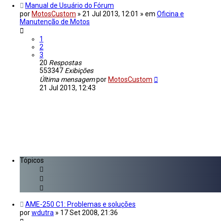
Manual de Usuário do Fórum
por
MotosCustom
»
21 Jul 2013, 12:01
» em
Oficina e
Manutenção de Motos
1
2
3
20
Respostas
553347
Exibições
Última mensagem
por
MotosCustom
21 Jul 2013, 12:43
Tópicos
AME-250 C1: Problemas e soluções
por
wdutra
»
17 Set 2008, 21:36