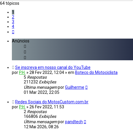
64 tópicos
1
2
3
4
Próximo
Anúncios
Se inscreva em nosso canal do YouTube
por
P.H.
»
28 Fev 2022, 12:04
» em
Boteco do Motociclista
5
Respostas
211232
Exibições
Última mensagem
por
Guilherme
01 Mar 2022, 22:05
Redes Sociais do MotosCustom.com.br
por
P.H.
»
26 Fev 2022, 11:53
2
Respostas
166806
Exibições
Última mensagem
por
pandtech
12 Mai 2026, 08:26