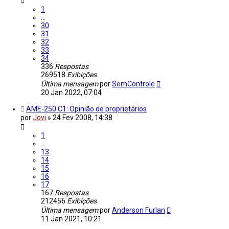
1
…
30
31
32
33
34
336
Respostas
269518
Exibições
Última mensagem
por
SemControle
20 Jan 2022, 07:04
AME-250 C1: Opinião de proprietários
por
Jovi
»
24 Fev 2008, 14:38
1
…
13
14
15
16
17
167
Respostas
212456
Exibições
Última mensagem
por
Anderson Furlan
11 Jan 2021, 10:21