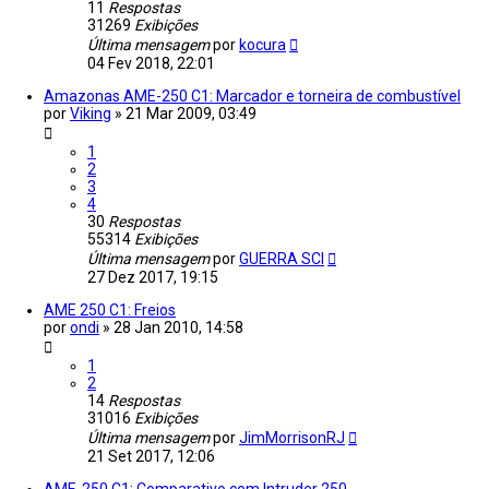
11
Respostas
31269
Exibições
Última mensagem
por
kocura
04 Fev 2018, 22:01
Amazonas AME-250 C1: Marcador e torneira de combustível
por
Viking
»
21 Mar 2009, 03:49
1
2
3
4
30
Respostas
55314
Exibições
Última mensagem
por
GUERRA SCI
27 Dez 2017, 19:15
AME 250 C1: Freios
por
ondi
»
28 Jan 2010, 14:58
1
2
14
Respostas
31016
Exibições
Última mensagem
por
JimMorrisonRJ
21 Set 2017, 12:06