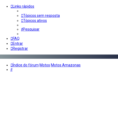
Links rápidos
Tópicos sem resposta
Tópicos ativos
Pesquisar
FAQ
Entrar
Registrar
Índice do fórum
Motos
Motos Amazonas
Pesquisar