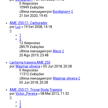
0
Respostas
10949
Exibições
Última mensagem
por
Bordignon+
21 Set 2020, 19:45
AME-250 C1: Carburador
por
Luc
»
19 Set 2008, 14:18
1
2
12
Respostas
28579
Exibições
Última mensagem
por
Alecs
20 Ago 2019, 23:48
Lanterna traseira AME 250
por
Wagmar oliveira
»
05 Jun 2018, 20:28
0
Respostas
11312
Exibições
Última mensagem
por
Wagmar oliveira
05 Jun 2018, 20:28
AME-250 C1: Trocar Roda Traseira
por
Victor_Pereira
»
08 Mai 2012, 11:32
1
2