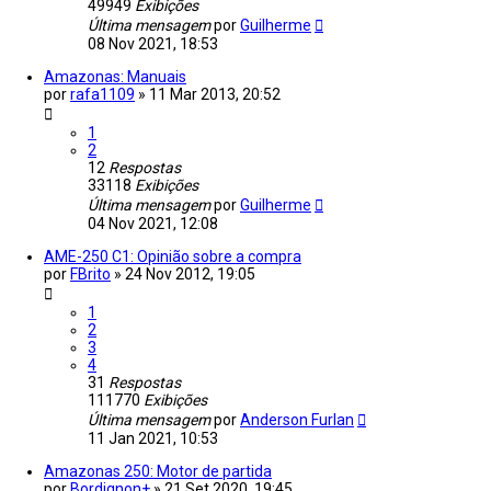
49949
Exibições
Última mensagem
por
Guilherme
08 Nov 2021, 18:53
Amazonas: Manuais
por
rafa1109
»
11 Mar 2013, 20:52
1
2
12
Respostas
33118
Exibições
Última mensagem
por
Guilherme
04 Nov 2021, 12:08
AME-250 C1: Opinião sobre a compra
por
FBrito
»
24 Nov 2012, 19:05
1
2
3
4
31
Respostas
111770
Exibições
Última mensagem
por
Anderson Furlan
11 Jan 2021, 10:53
Amazonas 250: Motor de partida
por
Bordignon+
»
21 Set 2020, 19:45