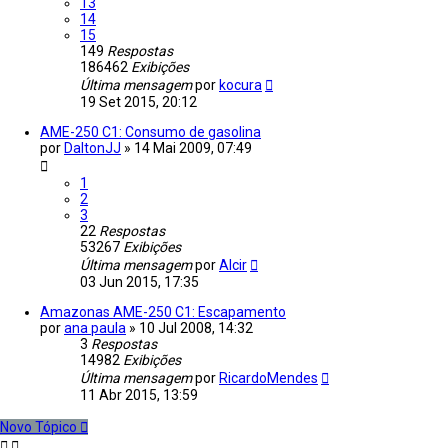
13
14
15
149
Respostas
186462
Exibições
Última mensagem
por
kocura
19 Set 2015, 20:12
AME-250 C1: Consumo de gasolina
por
DaltonJJ
»
14 Mai 2009, 07:49
1
2
3
22
Respostas
53267
Exibições
Última mensagem
por
Alcir
03 Jun 2015, 17:35
Amazonas AME-250 C1: Escapamento
por
ana paula
»
10 Jul 2008, 14:32
3
Respostas
14982
Exibições
Última mensagem
por
RicardoMendes
11 Abr 2015, 13:59
Novo Tópico