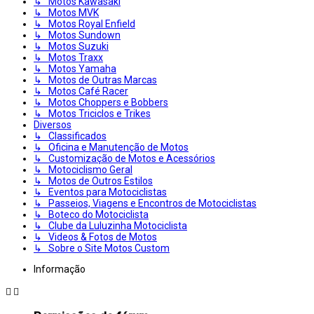
↳ Motos Kawasaki
↳ Motos MVK
↳ Motos Royal Enfield
↳ Motos Sundown
↳ Motos Suzuki
↳ Motos Traxx
↳ Motos Yamaha
↳ Motos de Outras Marcas
↳ Motos Café Racer
↳ Motos Choppers e Bobbers
↳ Motos Triciclos e Trikes
Diversos
↳ Classificados
↳ Oficina e Manutenção de Motos
↳ Customização de Motos e Acessórios
↳ Motociclismo Geral
↳ Motos de Outros Estilos
↳ Eventos para Motociclistas
↳ Passeios, Viagens e Encontros de Motociclistas
↳ Boteco do Motociclista
↳ Clube da Luluzinha Motociclista
↳ Videos & Fotos de Motos
↳ Sobre o Site Motos Custom
Informação