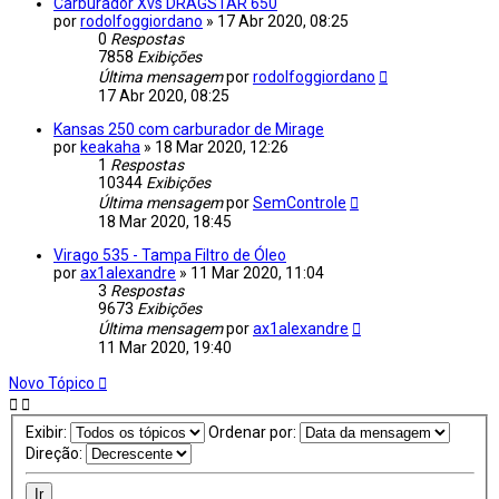
Carburador Xvs DRAGSTAR 650
por
rodolfoggiordano
»
17 Abr 2020, 08:25
0
Respostas
7858
Exibições
Última mensagem
por
rodolfoggiordano
17 Abr 2020, 08:25
Kansas 250 com carburador de Mirage
por
keakaha
»
18 Mar 2020, 12:26
1
Respostas
10344
Exibições
Última mensagem
por
SemControle
18 Mar 2020, 18:45
Virago 535 - Tampa Filtro de Óleo
por
ax1alexandre
»
11 Mar 2020, 11:04
3
Respostas
9673
Exibições
Última mensagem
por
ax1alexandre
11 Mar 2020, 19:40
Novo Tópico
Exibir:
Ordenar por:
Direção: