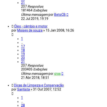
21
207
Respostas
181464
Exibições
Última mensagem
por
BetoCB
22 Jul 2019, 19:19
Óleo - câmbio e motor
por
Moises de souza
»
15 Jan 2008, 16:26
1
…
17
18
19
20
21
207
Respostas
203405
Exibições
Última mensagem
por
cros
21 Abr 2018, 18:51
Dicas de Limpeza e Conservação
por
Santista
»
31 Out 2007, 12:52
1
…
28