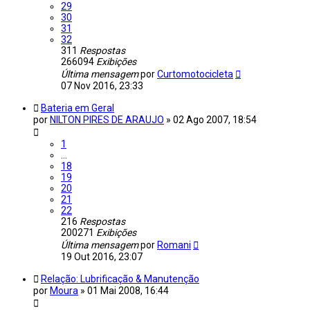
29
30
31
32
311
Respostas
266094
Exibições
Última mensagem
por
Curtomotocicleta
07 Nov 2016, 23:33
Bateria em Geral
por
NILTON PIRES DE ARAUJO
»
02 Ago 2007, 18:54
1
…
18
19
20
21
22
216
Respostas
200271
Exibições
Última mensagem
por
Romani
19 Out 2016, 23:07
Relação: Lubrificação & Manutenção
por
Moura
»
01 Mai 2008, 16:44