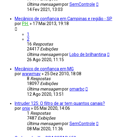
Última mensagem
por
SemControle
14 Fev 2021, 13:03
Mecânico de confiança em Campinas e região - SP
por
P.H.
»
17 Mai 2013, 19:18
1
2
16
Respostas
24417
Exibições
Última mensagem
por
Lobo de brilhantina
26 Ago 2020, 11:15
Mecânico de confiança em MG
por
wwwmav
»
25 Dez 2010, 18:08
8
Respostas
18097
Exibições
Última mensagem
por
omarbc
12 Ago 2020, 13:51
Intruder 125: O filtro de ar tem quantos canais?
por
onix
»
05 Mai 2020, 14:06
1
Respostas
7487
Exibições
Última mensagem
por
SemControle
08 Mai 2020, 11:36