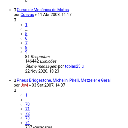
Curso de Mecânica de Motos
por
Cuevas
»
11 Abr 2008, 11:17
1
…
5
6
7
8
9
81
Respostas
146442
Exibições
Última mensagem
por
tobias25
22 Nov 2020, 18:23
Pneus Bridgestone, Michelin, Pirelli, Metzeler e Geral
por
Jovi
»
03 Set 2007, 14:37
1
…
70
71
72
73
74
737
Respostas