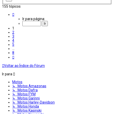
155 tópicos
Página
1
Ir para página:
de
8
1
2
3
4
5
…
8
Próximo
Voltar ao Índice do Fórum
Ir para
Motos
↳ Motos Amazonas
↳ Motos Dafra
↳ Motos FYM
↳ Motos Garinni
↳ Motos Harley-Davidson
↳ Motos Honda
↳ Motos Kasinski