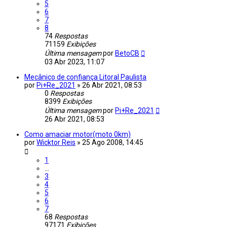
5
6
7
8
74
Respostas
71159
Exibições
Última mensagem
por
BetoCB
03 Abr 2023, 11:07
Mecânico de confiança Litoral Paulista
por
Pi+Re_2021
»
26 Abr 2021, 08:53
0
Respostas
8399
Exibições
Última mensagem
por
Pi+Re_2021
26 Abr 2021, 08:53
Como amaciar motor(moto 0km)
por
Wicktor Reis
»
25 Ago 2008, 14:45
1
…
3
4
5
6
7
68
Respostas
97171
Exibições