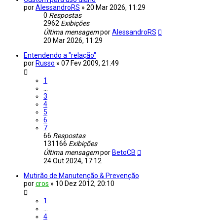
por
AlessandroRS
»
20 Mar 2026, 11:29
0
Respostas
2962
Exibições
Última mensagem
por
AlessandroRS
20 Mar 2026, 11:29
Entendendo a "relação"
por
Russo
»
07 Fev 2009, 21:49
1
…
3
4
5
6
7
66
Respostas
131166
Exibições
Última mensagem
por
BetoCB
24 Out 2024, 17:12
Mutirão de Manutenção & Prevenção
por
cros
»
10 Dez 2012, 20:10
1
…
4