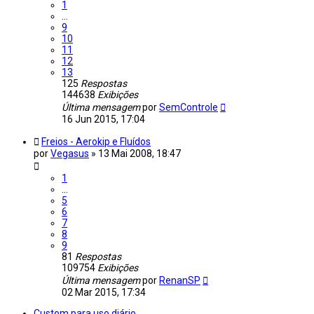
1
…
9
10
11
12
13
125
Respostas
144638
Exibições
Última mensagem
por
SemControle
16 Jun 2015, 17:04
Freios - Aerokip e Fluídos
por
Vegasus
»
13 Mai 2008, 18:47
1
…
5
6
7
8
9
81
Respostas
109754
Exibições
Última mensagem
por
RenanSP
02 Mar 2015, 17:34
Custom para uso diário