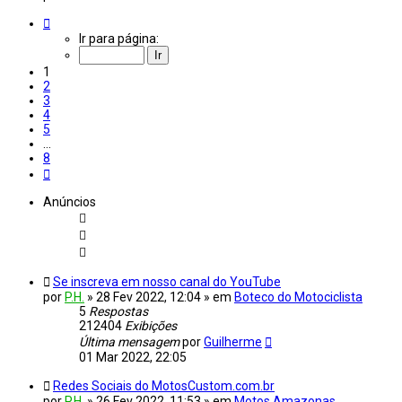
Página
1
Ir para página:
de
8
1
2
3
4
5
…
8
Próximo
Anúncios
Se inscreva em nosso canal do YouTube
por
P.H.
»
28 Fev 2022, 12:04
» em
Boteco do Motociclista
5
Respostas
212404
Exibições
Última mensagem
por
Guilherme
01 Mar 2022, 22:05
Redes Sociais do MotosCustom.com.br
por
P.H.
»
26 Fev 2022, 11:53
» em
Motos Amazonas