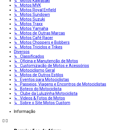
↳ Motos Kawasaki
↳ Motos MVK
↳ Motos Royal Enfield
↳ Motos Sundown
↳ Motos Suzuki
↳ Motos Traxx
↳ Motos Yamaha
↳ Motos de Outras Marcas
↳ Motos Café Racer
↳ Motos Choppers e Bobbers
↳ Motos Triciclos e Trikes
Diversos
↳ Classificados
↳ Oficina e Manutenção de Motos
↳ Customização de Motos e Acessórios
↳ Motociclismo Geral
↳ Motos de Outros Estilos
↳ Eventos para Motociclistas
↳ Passeios, Viagens e Encontros de Motociclistas
↳ Boteco do Motociclista
↳ Clube da Luluzinha Motociclista
↳ Videos & Fotos de Motos
↳ Sobre o Site Motos Custom
Informação