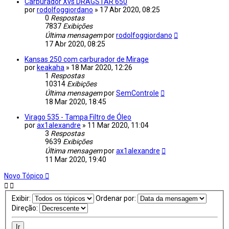
Carburador Xvs DRAGSTAR 650
por
rodolfoggiordano
»
17 Abr 2020, 08:25
0
Respostas
7837
Exibições
Última mensagem
por
rodolfoggiordano
17 Abr 2020, 08:25
Kansas 250 com carburador de Mirage
por
keakaha
»
18 Mar 2020, 12:26
1
Respostas
10314
Exibições
Última mensagem
por
SemControle
18 Mar 2020, 18:45
Virago 535 - Tampa Filtro de Óleo
por
ax1alexandre
»
11 Mar 2020, 11:04
3
Respostas
9639
Exibições
Última mensagem
por
ax1alexandre
11 Mar 2020, 19:40
Novo Tópico
Exibir:
Ordenar por:
Direção: