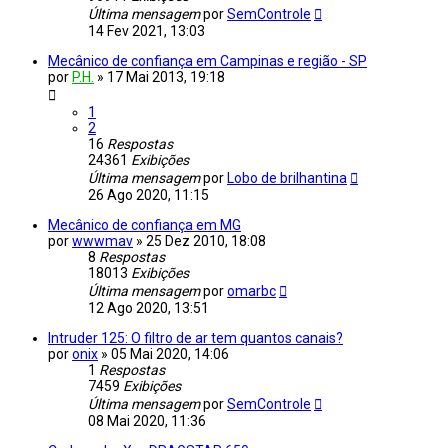
Última mensagem
por
SemControle
14 Fev 2021, 13:03
Mecânico de confiança em Campinas e região - SP
por
P.H.
»
17 Mai 2013, 19:18
1
2
16
Respostas
24361
Exibições
Última mensagem
por
Lobo de brilhantina
26 Ago 2020, 11:15
Mecânico de confiança em MG
por
wwwmav
»
25 Dez 2010, 18:08
8
Respostas
18013
Exibições
Última mensagem
por
omarbc
12 Ago 2020, 13:51
Intruder 125: O filtro de ar tem quantos canais?
por
onix
»
05 Mai 2020, 14:06
1
Respostas
7459
Exibições
Última mensagem
por
SemControle
08 Mai 2020, 11:36