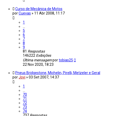
Curso de Mecânica de Motos
por
Cuevas
»
11 Abr 2008, 11:17
1
…
5
6
7
8
9
81
Respostas
146222
Exibições
Última mensagem
por
tobias25
22 Nov 2020, 18:23
Pneus Bridgestone, Michelin, Pirelli, Metzeler e Geral
por
Jovi
»
03 Set 2007, 14:37
1
…
70
71
72
73
74
737
Respostas