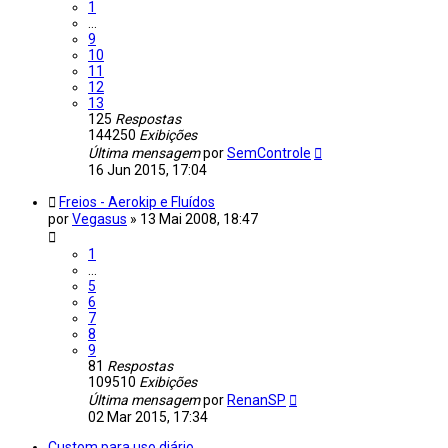
1
…
9
10
11
12
13
125
Respostas
144250
Exibições
Última mensagem
por
SemControle
16 Jun 2015, 17:04
Freios - Aerokip e Fluídos
por
Vegasus
»
13 Mai 2008, 18:47
1
…
5
6
7
8
9
81
Respostas
109510
Exibições
Última mensagem
por
RenanSP
02 Mar 2015, 17:34
Custom para uso diário