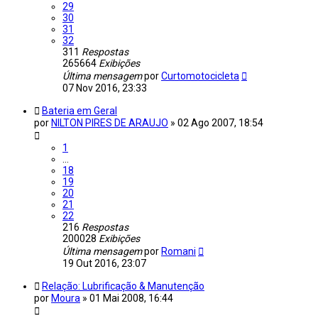
29
30
31
32
311
Respostas
265664
Exibições
Última mensagem
por
Curtomotocicleta
07 Nov 2016, 23:33
Bateria em Geral
por
NILTON PIRES DE ARAUJO
»
02 Ago 2007, 18:54
1
…
18
19
20
21
22
216
Respostas
200028
Exibições
Última mensagem
por
Romani
19 Out 2016, 23:07
Relação: Lubrificação & Manutenção
por
Moura
»
01 Mai 2008, 16:44