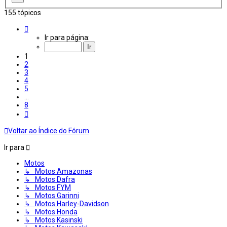
155 tópicos
Página
1
Ir para página:
de
8
1
2
3
4
5
…
8
Próximo
Voltar ao Índice do Fórum
Ir para
Motos
↳ Motos Amazonas
↳ Motos Dafra
↳ Motos FYM
↳ Motos Garinni
↳ Motos Harley-Davidson
↳ Motos Honda
↳ Motos Kasinski