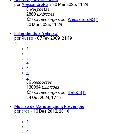
por
AlessandroRS
»
20 Mar 2026, 11:29
0
Respostas
2880
Exibições
Última mensagem
por
AlessandroRS
20 Mar 2026, 11:29
Entendendo a "relação"
por
Russo
»
07 Fev 2009, 21:49
1
…
3
4
5
6
7
66
Respostas
130964
Exibições
Última mensagem
por
BetoCB
24 Out 2024, 17:12
Mutirão de Manutenção & Prevenção
por
cros
»
10 Dez 2012, 20:10
1
…
4