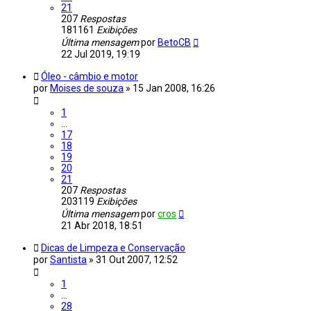
21
207
Respostas
181161
Exibições
Última mensagem
por
BetoCB
22 Jul 2019, 19:19
Óleo - câmbio e motor
por
Moises de souza
»
15 Jan 2008, 16:26
1
…
17
18
19
20
21
207
Respostas
203119
Exibições
Última mensagem
por
cros
21 Abr 2018, 18:51
Dicas de Limpeza e Conservação
por
Santista
»
31 Out 2007, 12:52
1
…
28