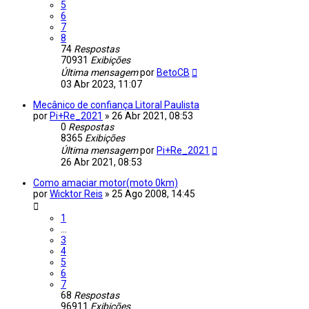
5
6
7
8
74
Respostas
70931
Exibições
Última mensagem
por
BetoCB
03 Abr 2023, 11:07
Mecânico de confiança Litoral Paulista
por
Pi+Re_2021
»
26 Abr 2021, 08:53
0
Respostas
8365
Exibições
Última mensagem
por
Pi+Re_2021
26 Abr 2021, 08:53
Como amaciar motor(moto 0km)
por
Wicktor Reis
»
25 Ago 2008, 14:45
1
…
3
4
5
6
7
68
Respostas
96911
Exibições