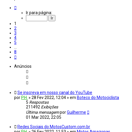
Página
1
Ir para página:
de
8
1
2
3
4
5
…
8
Próximo
Anúncios
Se inscreva em nosso canal do YouTube
por
P.H.
»
28 Fev 2022, 12:04
» em
Boteco do Motociclista
5
Respostas
211492
Exibições
Última mensagem
por
Guilherme
01 Mar 2022, 22:05
Redes Sociais do MotosCustom.com.br
por
P.H.
»
26 Fev 2022, 11:53
» em
Motos Amazonas