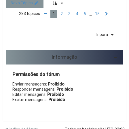
Novo Tópico
283 tópicos
1
2
3
4
5
15
…
Página
1
de
15
Próximo
Ir para
Informação
Permissões do fórum
Enviar mensagens:
Proibido
Responder mensagens:
Proibido
Editar mensagens:
Proibido
Excluir mensagens:
Proibido