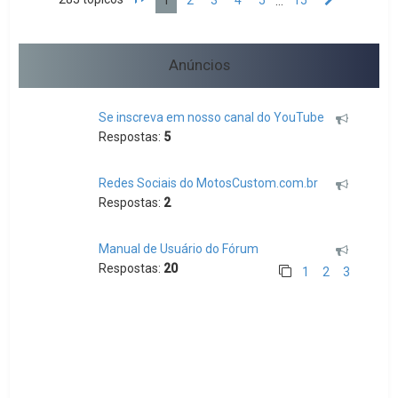
1
2
3
4
5
15
…
Página
1
de
15
Próximo
Anúncios
Se inscreva em nosso canal do YouTube
Respostas:
5
Redes Sociais do MotosCustom.com.br
Respostas:
2
Manual de Usuário do Fórum
Respostas:
20
1
2
3