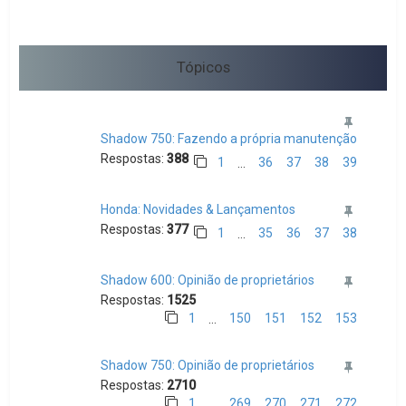
Tópicos
Shadow 750: Fazendo a própria manutenção
Respostas:
388
1
36
37
38
39
…
Honda: Novidades & Lançamentos
Respostas:
377
1
35
36
37
38
…
Shadow 600: Opinião de proprietários
Respostas:
1525
1
150
151
152
153
…
Shadow 750: Opinião de proprietários
Respostas:
2710
1
269
270
271
272
…