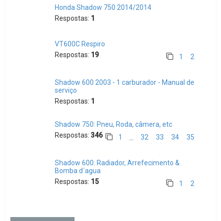
Honda Shadow 750 2014/2014
Respostas:
1
VT600C Respiro
Respostas:
19
1
2
Shadow 600 2003 - 1 carburador - Manual de
serviço
Respostas:
1
Shadow 750: Pneu, Roda, câmera, etc
Respostas:
346
1
32
33
34
35
…
Shadow 600: Radiador, Arrefecimento &
Bomba d´agua
Respostas:
15
1
2