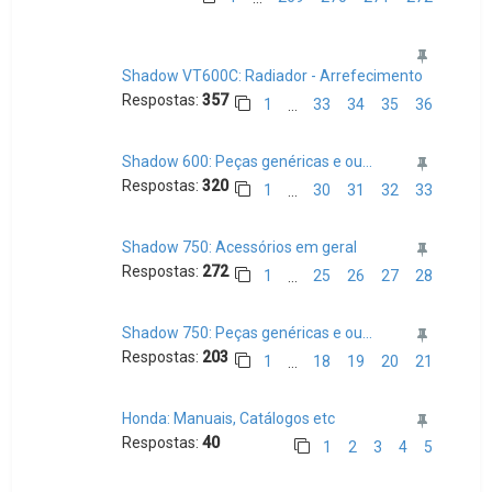
Shadow VT600C: Radiador - Arrefecimento
Respostas:
357
1
33
34
35
36
…
Shadow 600: Peças genéricas e ou...
Respostas:
320
1
30
31
32
33
…
Shadow 750: Acessórios em geral
Respostas:
272
1
25
26
27
28
…
Shadow 750: Peças genéricas e ou...
Respostas:
203
1
18
19
20
21
…
Honda: Manuais, Catálogos etc
Respostas:
40
1
2
3
4
5