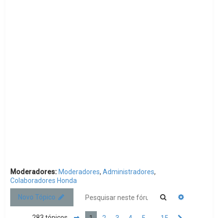
r
Moderadores:
Moderadores
,
Administradores
,
Colaboradores Honda
Pesquisar
Pesquisa 
Novo Tópico
283 tópicos