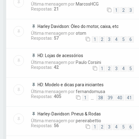
Última mensagem por
MarcosHCG
Respostas:
21
1
2
3
Harley Davidson: Óleo do motor, caixa, etc
Última mensagem por
otom
Respostas:
57
1
2
3
4
5
6
HD: Lojas de acessórios
Última mensagem por
Paulo Corsini
Respostas:
42
1
2
3
4
5
HD: Modelo e dicas para iniciantes
Última mensagem por
fernandomusa
Respostas:
405
1
38
39
40
41
…
Harley-Davidson: Pneus & Rodas
Última mensagem por
pereirabettio
Respostas:
56
1
2
3
4
5
6