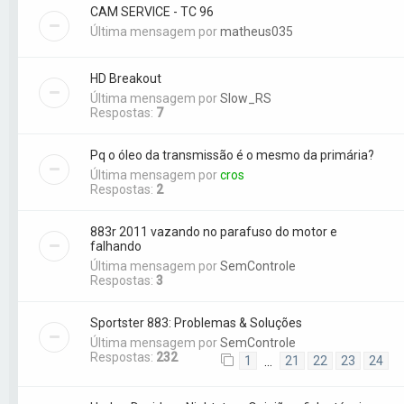
CAM SERVICE - TC 96
Última mensagem por
matheus035
HD Breakout
Última mensagem por
Slow_RS
Respostas:
7
Pq o óleo da transmissão é o mesmo da primária?
Última mensagem por
cros
Respostas:
2
883r 2011 vazando no parafuso do motor e
falhando
Última mensagem por
SemControle
Respostas:
3
Sportster 883: Problemas & Soluções
Última mensagem por
SemControle
Respostas:
232
1
21
22
23
24
…