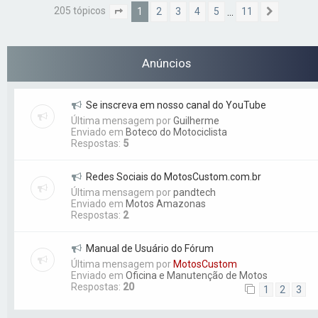
205 tópicos
1
2
3
4
5
11
…
Página
1
de
11
Próximo
Anúncios
Se inscreva em nosso canal do YouTube
Última mensagem por
Guilherme
Enviado em
Boteco do Motociclista
Respostas:
5
Redes Sociais do MotosCustom.com.br
Última mensagem por
pandtech
Enviado em
Motos Amazonas
Respostas:
2
Manual de Usuário do Fórum
Última mensagem por
MotosCustom
Enviado em
Oficina e Manutenção de Motos
Respostas:
20
1
2
3