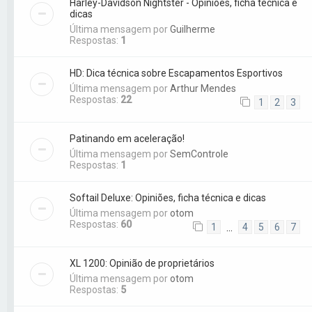
Harley-Davidson Nightster - Opiniões, ficha técnica e
dicas
Última mensagem por
Guilherme
Respostas:
1
HD: Dica técnica sobre Escapamentos Esportivos
Última mensagem por
Arthur Mendes
Respostas:
22
1
2
3
Patinando em aceleração!
Última mensagem por
SemControle
Respostas:
1
Softail Deluxe: Opiniões, ficha técnica e dicas
Última mensagem por
otom
Respostas:
60
1
4
5
6
7
…
XL 1200: Opinião de proprietários
Última mensagem por
otom
Respostas:
5