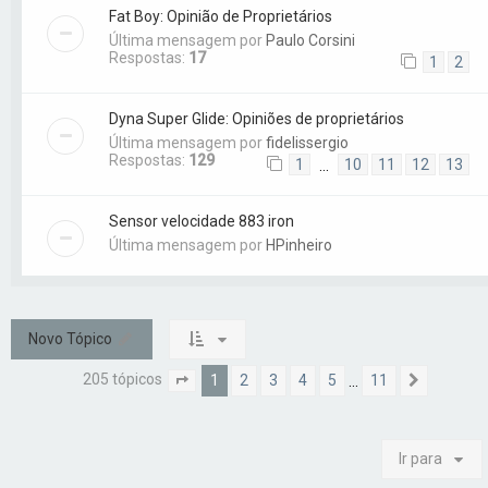
Fat Boy: Opinião de Proprietários
Última mensagem por
Paulo Corsini
Respostas:
17
1
2
Dyna Super Glide: Opiniões de proprietários
Última mensagem por
fidelissergio
Respostas:
129
1
10
11
12
13
…
Sensor velocidade 883 iron
Última mensagem por
HPinheiro
Novo Tópico
205 tópicos
1
2
3
4
5
11
…
Página
1
de
11
Próximo
Ir para