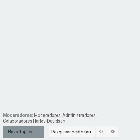
Moderadores:
Moderadores
,
Administradores
,
Colaboradores Harley-Davidson
Pesquisar
Pesquisa a
Novo Tópico