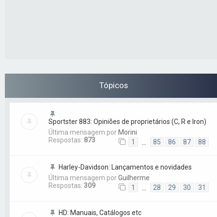
Tópicos
Sportster 883: Opiniões de proprietários (C, R e Iron)
Última mensagem por
Morini
Respostas:
873
1
85
86
87
88
…
Harley-Davidson: Lançamentos e novidades
Última mensagem por
Guilherme
Respostas:
309
1
28
29
30
31
…
HD: Manuais, Catálogos etc