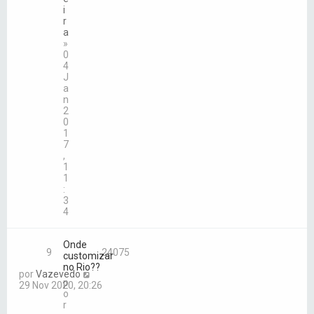
i
r
a
»
0
4
J
a
n
2
0
1
7
,
1
1
:
3
4
Onde
9
24075
customizar
no Rio??
por
Vazevedo
p
29 Nov 2020, 20:26
o
r