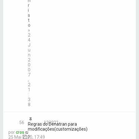
h
r
i
s
t
o
»
2
4
J
u
n
2
0
0
7
,
2
1
:
3
8
56
132921
Regras do Denatran para
modificações(customizações)
por
cros
p
25 Mai 2020, 17:49