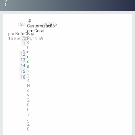
o
s
150
197876
Customização
em Geral
por
BetoCB
p
16 Set 2024, 19:59
o
1
r
…
c
12
r
13
o
14
s
»
15
2
16
4
N
o
v
2
0
0
7
,
2
0
: