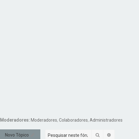
Moderadores:
Moderadores
,
Colaboradores
,
Administradores
Pesquisar
Pesquisa ava
Novo Tópico