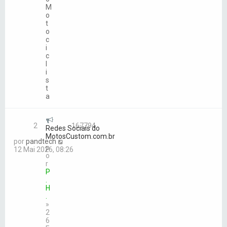
M
o
t
o
c
i
c
l
i
s
t
a
2
167794
Redes Sociais do
MotosCustom.com.br
por
pandtech
p
12 Mai 2026, 08:26
o
r
P
.
H
.
»
2
6