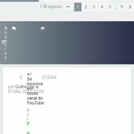
178 tópicos
1
2
3
4
5
9
…
Página
1
de
9
A
n
ú
n
c
i
o
s
5
212354
Se
inscreva
por
Guilherme
em
01 Mar 2022, 22:05
nosso
canal do
YouTube
p
o
r
P
.
H