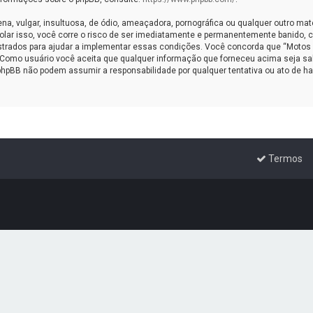
vulgar, insultuosa, de ódio, ameaçadora, pornográfica ou qualquer outro materi
olar isso, você corre o risco de ser imediatamente e permanentemente banido, co
rados para ajudar a implementar essas condições. Você concorda que “Motos Cus
to. Como usuário você aceita que qualquer informação que forneceu acima seja 
phpBB não podem assumir a responsabilidade por qualquer tentativa ou ato de ha
Termos