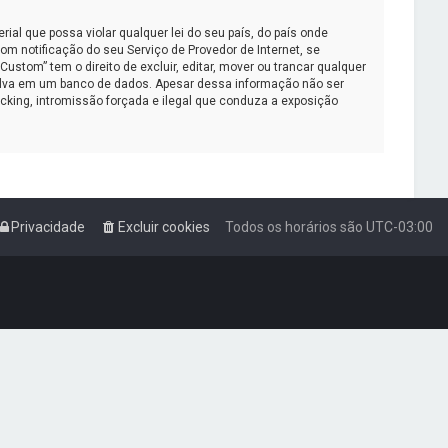
al que possa violar qualquer lei do seu país, do país onde
m notificação do seu Serviço de Provedor de Internet, se
tom” tem o direito de excluir, editar, mover ou trancar qualquer
salva em um banco de dados. Apesar dessa informação não ser
cking, intromissão forçada e ilegal que conduza a exposição
Privacidade
Excluir cookies
Todos os horários são
UTC-03:00