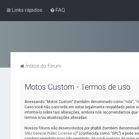
Links rápidos
FAQ
Índice do fórum
Motos Custom - Termos de uso
Acessando “Motos Custom” (também denominado como “nós”, “nos”
Caso você não concorde em estar legalmente respaldado pelos s
informá-lo sobre tais alterações, embora nós recomendamos que 
termos e/ou atualizações alteradas.
Nossos fóruns são desenvolvidos por phpBB (também denominado c
GNU General Public License v2
” (conhecida como “GPL”) e pode s
conduta permitido e/ou não permitido. Se você gostaria de mais 