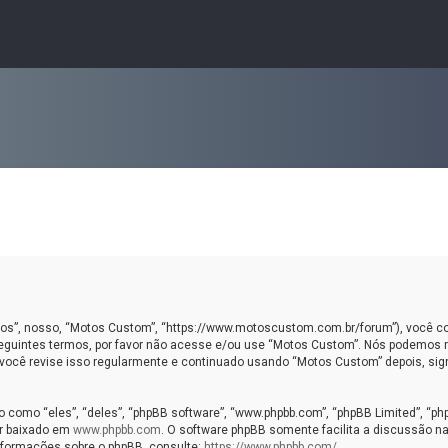
, nosso, “Motos Custom”, “https://www.motoscustom.com.br/forum”), você con
eguintes termos, por favor não acesse e/ou use “Motos Custom”. Nós podemos
você revise isso regularmente e continuado usando “Motos Custom” depois, sig
omo “eles”, “deles”, “phpBB software”, “www.phpbb.com”, “phpBB Limited”, “ph
er baixado em
www.phpbb.com
. O software phpBB somente facilita a discussão na
informações sobre o phpBB, consulte:
https://www.phpbb.com/
.