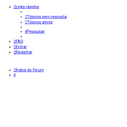
Links rápidos
Tópicos sem resposta
Tópicos ativos
Pesquisar
FAQ
Entrar
Registrar
Índice do fórum
Pesquisar