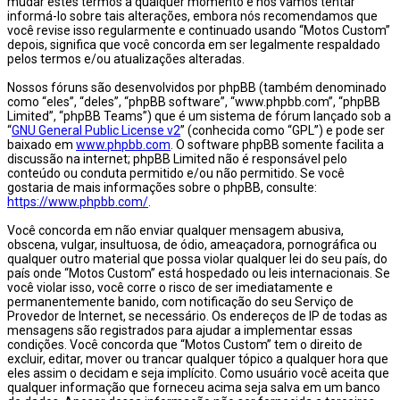
mudar estes termos a qualquer momento e nós vamos tentar
informá-lo sobre tais alterações, embora nós recomendamos que
você revise isso regularmente e continuado usando “Motos Custom”
depois, significa que você concorda em ser legalmente respaldado
pelos termos e/ou atualizações alteradas.
Nossos fóruns são desenvolvidos por phpBB (também denominado
como “eles”, “deles”, “phpBB software”, “www.phpbb.com”, “phpBB
Limited”, “phpBB Teams”) que é um sistema de fórum lançado sob a
“
GNU General Public License v2
” (conhecida como “GPL”) e pode ser
baixado em
www.phpbb.com
. O software phpBB somente facilita a
discussão na internet; phpBB Limited não é responsável pelo
conteúdo ou conduta permitido e/ou não permitido. Se você
gostaria de mais informações sobre o phpBB, consulte:
https://www.phpbb.com/
.
Você concorda em não enviar qualquer mensagem abusiva,
obscena, vulgar, insultuosa, de ódio, ameaçadora, pornográfica ou
qualquer outro material que possa violar qualquer lei do seu país, do
país onde “Motos Custom” está hospedado ou leis internacionais. Se
você violar isso, você corre o risco de ser imediatamente e
permanentemente banido, com notificação do seu Serviço de
Provedor de Internet, se necessário. Os endereços de IP de todas as
mensagens são registrados para ajudar a implementar essas
condições. Você concorda que “Motos Custom” tem o direito de
excluir, editar, mover ou trancar qualquer tópico a qualquer hora que
eles assim o decidam e seja implícito. Como usuário você aceita que
qualquer informação que forneceu acima seja salva em um banco