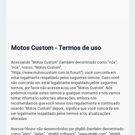
r
Motos Custom - Termos de uso
Acessando “Motos Custom” (também denominado como “nós”,
“nos”, nosso, “Motos Custom”,
“https://www.motoscustom.com.br/forum”), você concorda em
estar legalmente respaldado pelos seguintes termos. Caso você
não concorde em estar legalmente respaldado pelos seguintes
termos, por favor não acesse e/ou use “Motos Custom”. Nós
podemos mudar estes termos a qualquer momento e nós vamos
tentar informá-lo sobre tais alterações, embora nós
recomendamos que você revise isso regularmente e continuado
usando “Motos Custom” depois, significa que você concorda em
ser legalmente respaldado pelos termos e/ou atualizações
alteradas.
Nossos fóruns são desenvolvidos por phpBB (também denominado
como “eles”, “deles”, “phpBB software”, “www.phpbb.com”, “phpBB