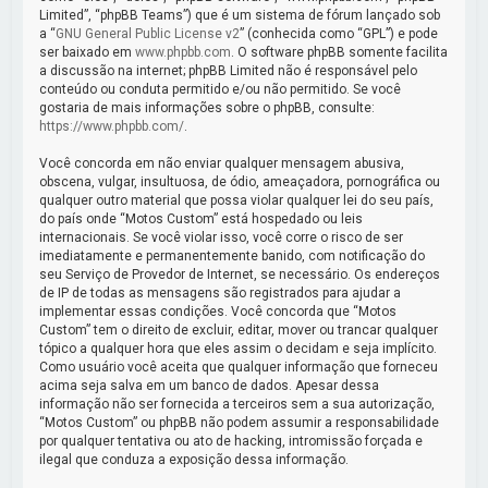
Limited”, “phpBB Teams”) que é um sistema de fórum lançado sob
a “
GNU General Public License v2
” (conhecida como “GPL”) e pode
ser baixado em
www.phpbb.com
. O software phpBB somente facilita
a discussão na internet; phpBB Limited não é responsável pelo
conteúdo ou conduta permitido e/ou não permitido. Se você
gostaria de mais informações sobre o phpBB, consulte:
https://www.phpbb.com/
.
Você concorda em não enviar qualquer mensagem abusiva,
obscena, vulgar, insultuosa, de ódio, ameaçadora, pornográfica ou
qualquer outro material que possa violar qualquer lei do seu país,
do país onde “Motos Custom” está hospedado ou leis
internacionais. Se você violar isso, você corre o risco de ser
imediatamente e permanentemente banido, com notificação do
seu Serviço de Provedor de Internet, se necessário. Os endereços
de IP de todas as mensagens são registrados para ajudar a
implementar essas condições. Você concorda que “Motos
Custom” tem o direito de excluir, editar, mover ou trancar qualquer
tópico a qualquer hora que eles assim o decidam e seja implícito.
Como usuário você aceita que qualquer informação que forneceu
acima seja salva em um banco de dados. Apesar dessa
informação não ser fornecida a terceiros sem a sua autorização,
“Motos Custom” ou phpBB não podem assumir a responsabilidade
por qualquer tentativa ou ato de hacking, intromissão forçada e
ilegal que conduza a exposição dessa informação.