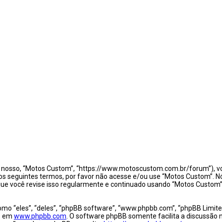
osso, “Motos Custom”, “https://www.motoscustom.com.br/forum”), vo
los seguintes termos, por favor não acesse e/ou use “Motos Custom”
ue você revise isso regularmente e continuado usando “Motos Custom” 
 “eles”, “deles”, “phpBB software”, “www.phpbb.com”, “phpBB Limite
do em
www.phpbb.com
. O software phpBB somente facilita a discussão 