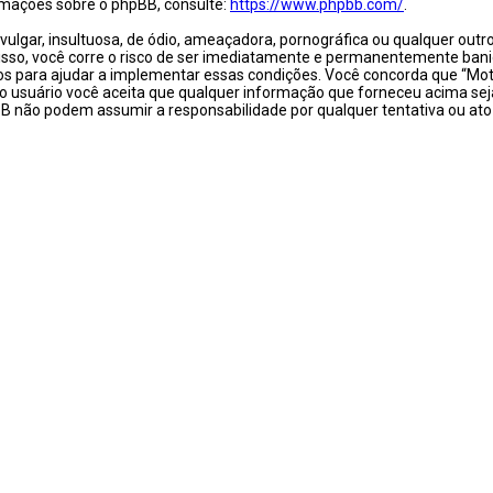
rmações sobre o phpBB, consulte:
https://www.phpbb.com/
.
ar, insultuosa, de ódio, ameaçadora, pornográfica ou qualquer outro m
 isso, você corre o risco de ser imediatamente e permanentemente banid
s para ajudar a implementar essas condições. Você concorda que “Motos 
Como usuário você aceita que qualquer informação que forneceu acima s
B não podem assumir a responsabilidade por qualquer tentativa ou ato 