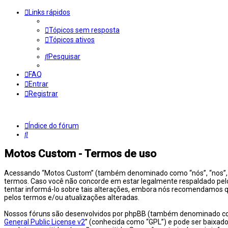
Links rápidos
Tópicos sem resposta
Tópicos ativos
Pesquisar
FAQ
Entrar
Registrar
Índice do fórum
Pesquisar
Motos Custom - Termos de uso
Acessando “Motos Custom” (também denominado como “nós”, “nos”, n
termos. Caso você não concorde em estar legalmente respaldado pe
tentar informá-lo sobre tais alterações, embora nós recomendamos q
pelos termos e/ou atualizações alteradas.
Nossos fóruns são desenvolvidos por phpBB (também denominado como
General Public License v2
” (conhecida como “GPL”) e pode ser baixa