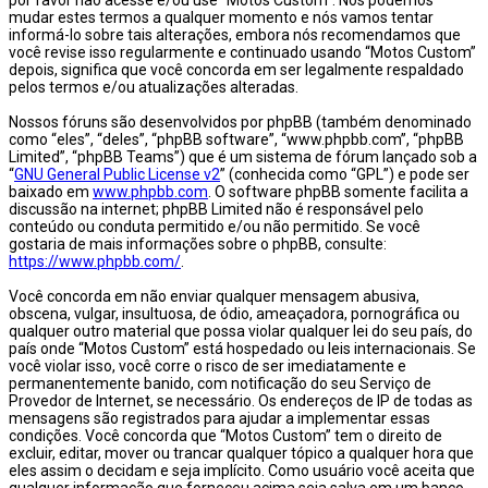
mudar estes termos a qualquer momento e nós vamos tentar
informá-lo sobre tais alterações, embora nós recomendamos que
você revise isso regularmente e continuado usando “Motos Custom”
depois, significa que você concorda em ser legalmente respaldado
pelos termos e/ou atualizações alteradas.
Nossos fóruns são desenvolvidos por phpBB (também denominado
como “eles”, “deles”, “phpBB software”, “www.phpbb.com”, “phpBB
Limited”, “phpBB Teams”) que é um sistema de fórum lançado sob a
“
GNU General Public License v2
” (conhecida como “GPL”) e pode ser
baixado em
www.phpbb.com
. O software phpBB somente facilita a
discussão na internet; phpBB Limited não é responsável pelo
conteúdo ou conduta permitido e/ou não permitido. Se você
gostaria de mais informações sobre o phpBB, consulte:
https://www.phpbb.com/
.
Você concorda em não enviar qualquer mensagem abusiva,
obscena, vulgar, insultuosa, de ódio, ameaçadora, pornográfica ou
qualquer outro material que possa violar qualquer lei do seu país, do
país onde “Motos Custom” está hospedado ou leis internacionais. Se
você violar isso, você corre o risco de ser imediatamente e
permanentemente banido, com notificação do seu Serviço de
Provedor de Internet, se necessário. Os endereços de IP de todas as
mensagens são registrados para ajudar a implementar essas
condições. Você concorda que “Motos Custom” tem o direito de
excluir, editar, mover ou trancar qualquer tópico a qualquer hora que
eles assim o decidam e seja implícito. Como usuário você aceita que
qualquer informação que forneceu acima seja salva em um banco