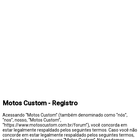
Motos Custom - Registro
Acessando “Motos Custom” (também denominado como “nós”,
“nos”, nosso, “Motos Custom”,
“https://www.motoscustom.com.br/forum”), você concorda em
estar legalmente respaldado pelos seguintes termos. Caso você não
concorde em estar legalmente respaldado pelos seguintes termos,
por favor não acesse e/ou use “Motos Custom”. Nós podemos