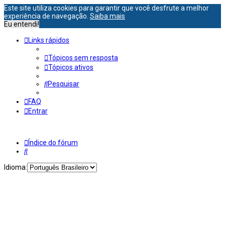
Este site utiliza cookies para garantir que você desfrute a melhor
experiência de navegação.
Saiba mais
Eu entendi!
Links rápidos
Tópicos sem resposta
Tópicos ativos
Pesquisar
FAQ
Entrar
Índice do fórum
Pesquisar
Idioma: