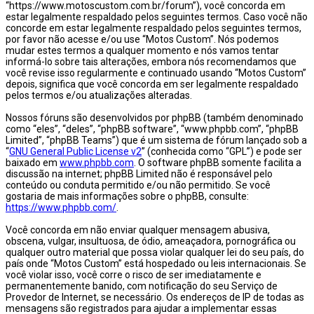
“https://www.motoscustom.com.br/forum”), você concorda em
estar legalmente respaldado pelos seguintes termos. Caso você não
concorde em estar legalmente respaldado pelos seguintes termos,
por favor não acesse e/ou use “Motos Custom”. Nós podemos
mudar estes termos a qualquer momento e nós vamos tentar
informá-lo sobre tais alterações, embora nós recomendamos que
você revise isso regularmente e continuado usando “Motos Custom”
depois, significa que você concorda em ser legalmente respaldado
pelos termos e/ou atualizações alteradas.
Nossos fóruns são desenvolvidos por phpBB (também denominado
como “eles”, “deles”, “phpBB software”, “www.phpbb.com”, “phpBB
Limited”, “phpBB Teams”) que é um sistema de fórum lançado sob a
“
GNU General Public License v2
” (conhecida como “GPL”) e pode ser
baixado em
www.phpbb.com
. O software phpBB somente facilita a
discussão na internet; phpBB Limited não é responsável pelo
conteúdo ou conduta permitido e/ou não permitido. Se você
gostaria de mais informações sobre o phpBB, consulte:
https://www.phpbb.com/
.
Você concorda em não enviar qualquer mensagem abusiva,
obscena, vulgar, insultuosa, de ódio, ameaçadora, pornográfica ou
qualquer outro material que possa violar qualquer lei do seu país, do
país onde “Motos Custom” está hospedado ou leis internacionais. Se
você violar isso, você corre o risco de ser imediatamente e
permanentemente banido, com notificação do seu Serviço de
Provedor de Internet, se necessário. Os endereços de IP de todas as
mensagens são registrados para ajudar a implementar essas