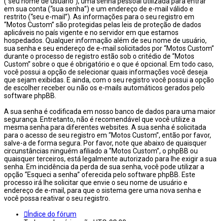
(“seu nome de usuário”), uma senha pessoal utilizada para entrar
em sua conta (“sua senha”) e um endereço de e-mail válido e
restrito (“seu e-mail”). As informações para o seu registro em
“Motos Custom” são protegidas pelas leis de proteção de dados
aplicáveis no país vigente e no servidor em que estamos
hospedados. Qualquer informação além de seu nome de usuário,
sua senha e seu endereço de e-mail solicitados por “Motos Custom”
durante o processo de registro estão sob o critédio de “Motos
Custom” sobre o que é obrigatório e o que é opcional. Em todo caso,
você possui a opção de selecionar quais informações você deseja
que sejam exibidas. E ainda, com o seu registro você possui a opção
de escolher receber ou não os e-mails automáticos gerados pelo
software phpBB.
A sua senha é codificada em nosso banco de dados para uma maior
segurança. Entretanto, não é recomendável que você utilize a
mesma senha para diferentes websites. A sua senha é solicitada
para o acesso de seu registro em “Motos Custom”, então por favor,
salve-a de forma segura. Por favor, note que abaixo de quaisquer
circunstâncias ninguém afiliado a “Motos Custom”, o phpBB ou
quaisquer terceiros, está legalmente autorizado para lhe exigir a sua
senha. Em incidência da perda de sua senha, você pode utilizar a
opção “Esqueci a senha” oferecida pelo software phpBB. Este
processo irá lhe solicitar que envie o seu nome de usuário e
endereço de e-mail, para que o sistema gere uma nova senha e
você possa reativar o seu registro.
Índice do fórum