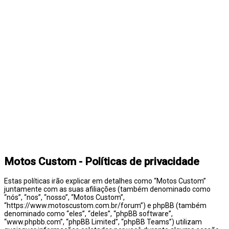
Motos Custom - Políticas de privacidade
Estas políticas irão explicar em detalhes como “Motos Custom”
juntamente com as suas afiliações (também denominado como
“nós”, “nos”, “nosso”, “Motos Custom”,
“https://www.motoscustom.com.br/forum”) e phpBB (também
denominado como “eles”, “deles”, “phpBB software”,
“www.phpbb.com”, “phpBB Limited”, “phpBB Teams”) utilizam