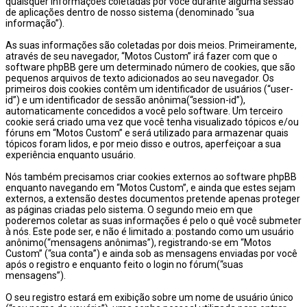
quaisquer informações coletadas por você durante alguma sessão
de aplicações dentro de nosso sistema (denominado “sua
informação”).
As suas informações são coletadas por dois meios. Primeiramente,
através de seu navegador, “Motos Custom” irá fazer com que o
software phpBB gere um determinado número de cookies, que são
pequenos arquivos de texto adicionados ao seu navegador. Os
primeiros dois cookies contêm um identificador de usuários (“user-
id”) e um identificador de sessão anônima(“session-id”),
automaticamente concedidos a você pelo software. Um terceiro
cookie será criado uma vez que você tenha visualizado tópicos e/ou
fóruns em “Motos Custom” e será utilizado para armazenar quais
tópicos foram lidos, e por meio disso e outros, aperfeiçoar a sua
experiência enquanto usuário.
Nós também precisamos criar cookies externos ao software phpBB
enquanto navegando em “Motos Custom”, e ainda que estes sejam
externos, a extensão destes documentos pretende apenas proteger
as páginas criadas pelo sistema. O segundo meio em que
poderemos coletar as suas informações é pelo o quê você submeter
à nós. Este pode ser, e não é limitado a: postando como um usuário
anônimo(“mensagens anônimas”), registrando-se em “Motos
Custom” (“sua conta”) e ainda sob as mensagens enviadas por você
após o registro e enquanto feito o login no fórum(“suas
mensagens”).
O seu registro estará em exibição sobre um nome de usuário único