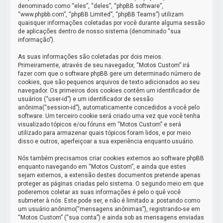
denominado como “eles”, “deles”, “phpBB software”,
“www.phpbb.com”, “phpBB Limited”, “phpBB Teams”) utilizam
quaisquer informações coletadas por você durante alguma sessão
de aplicações dentro de nosso sistema (denominado “sua
informação”).
As suas informações são coletadas por dois meios.
Primeiramente, através de seu navegador, “Motos Custom” irá
fazer com que o software phpBB gere um determinado número de
cookies, que são pequenos arquivos de texto adicionados ao seu
navegador. Os primeiros dois cookies contêm um identificador de
usuários (“user-id”) e um identificador de sessão
anônima(“session-id”), automaticamente concedidos a você pelo
software. Um terceiro cookie será criado uma vez que você tenha
visualizado tópicos e/ou fóruns em “Motos Custom” e será
utilizado para armazenar quais tópicos foram lidos, e por meio
disso e outros, aperfeiçoar a sua experiência enquanto usuário.
Nós também precisamos criar cookies externos ao software phpBB
enquanto navegando em “Motos Custom”, e ainda que estes
sejam externos, a extensão destes documentos pretende apenas
proteger as páginas criadas pelo sistema. O segundo meio em que
poderemos coletar as suas informações é pelo o quê você
submeter à nós. Este pode ser, e não é limitado a: postando como
um usuário anônimo(“mensagens anônimas”), registrando-se em
“Motos Custom” (“sua conta”) e ainda sob as mensagens enviadas