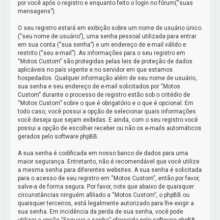
por você após o registro e enquanto feito o login no fórum(“suas
mensagens”).
O seu registro estará em exibição sobre um nome de usuário único
(“seu nome de usuário”), uma senha pessoal utilizada para entrar
em sua conta (“sua senha”) e um endereço de e-mail válido e
restrito (“seu e-mail”). As informações para o seu registro em
“Motos Custom” são protegidas pelas leis de proteção de dados
aplicáveis no país vigente e no servidor em que estamos
hospedados. Qualquer informação além de seu nome de usuário,
sua senha e seu endereço de e-mail solicitados por “Motos
Custom” durante o processo de registro estão sob o critédio de
“Motos Custom” sobre o que é obrigatório e o que é opcional. Em
todo caso, você possui a opção de selecionar quais informações
você deseja que sejam exibidas. E ainda, com o seu registro você
possui a opção de escolher receber ou não os e-mails automáticos
gerados pelo software phpBB.
A sua senha é codificada em nosso banco de dados para uma
maior segurança. Entretanto, não é recomendável que você utilize
a mesma senha para diferentes websites. A sua senha é solicitada
para o acesso de seu registro em “Motos Custom”, então por favor,
salve-a de forma segura. Por favor, note que abaixo de quaisquer
circunstâncias ninguém afiliado a “Motos Custom”, o phpBB ou
quaisquer terceiros, está legalmente autorizado para lhe exigir a
sua senha. Em incidência da perda de sua senha, você pode
utilizar a opção “Esqueci a senha” oferecida pelo software phpBB.