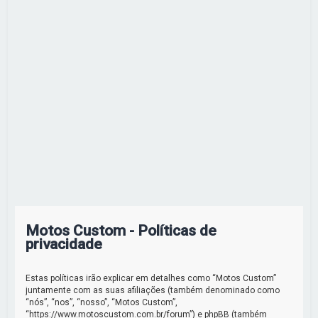
r
Motos Custom - Políticas de
privacidade
Estas políticas irão explicar em detalhes como “Motos Custom”
juntamente com as suas afiliações (também denominado como
“nós”, “nos”, “nosso”, “Motos Custom”,
“https://www.motoscustom.com.br/forum”) e phpBB (também