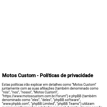
Motos Custom - Políticas de privacidade
Estas políticas irão explicar em detalhes como “Motos Custom”
juntamente com as suas afiliações (também denominado como
“nós”, “nos”, “nosso”, “Motos Custom”,
“https://www.motoscustom.com.br/forum”) e phpBB (também
denominado como “eles”, “deles”, “phpBB software”,
“www.phpbb.com”, “phpBB Limited”, “phpBB Teams”) utilizam