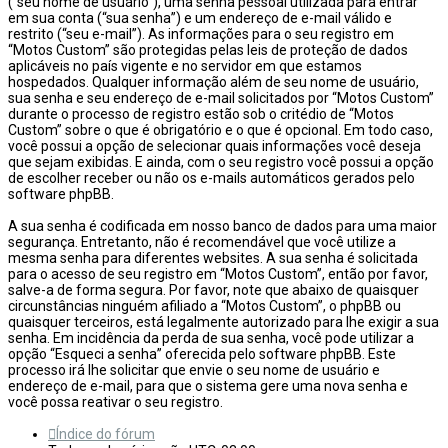
(“seu nome de usuário”), uma senha pessoal utilizada para entrar
em sua conta (“sua senha”) e um endereço de e-mail válido e
restrito (“seu e-mail”). As informações para o seu registro em
“Motos Custom” são protegidas pelas leis de proteção de dados
aplicáveis no país vigente e no servidor em que estamos
hospedados. Qualquer informação além de seu nome de usuário,
sua senha e seu endereço de e-mail solicitados por “Motos Custom”
durante o processo de registro estão sob o critédio de “Motos
Custom” sobre o que é obrigatório e o que é opcional. Em todo caso,
você possui a opção de selecionar quais informações você deseja
que sejam exibidas. E ainda, com o seu registro você possui a opção
de escolher receber ou não os e-mails automáticos gerados pelo
software phpBB.
A sua senha é codificada em nosso banco de dados para uma maior
segurança. Entretanto, não é recomendável que você utilize a
mesma senha para diferentes websites. A sua senha é solicitada
para o acesso de seu registro em “Motos Custom”, então por favor,
salve-a de forma segura. Por favor, note que abaixo de quaisquer
circunstâncias ninguém afiliado a “Motos Custom”, o phpBB ou
quaisquer terceiros, está legalmente autorizado para lhe exigir a sua
senha. Em incidência da perda de sua senha, você pode utilizar a
opção “Esqueci a senha” oferecida pelo software phpBB. Este
processo irá lhe solicitar que envie o seu nome de usuário e
endereço de e-mail, para que o sistema gere uma nova senha e
você possa reativar o seu registro.
Índice do fórum