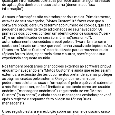
quaisquer informações coletadas por você durante alguma sessão
de aplicações dentro de nosso sistema (denominado “sua
informação”).
As suas informações são coletadas por dois meios. Primeiramente,
através de seu navegador, “Motos Custom” irá fazer com que o
software phpBB gere um determinado número de cookies, que são
pequenos arquivos de texto adicionados ao seu navegador. Os
primeiros dois cookies contêm um identificador de usuários (“user-
id”) e um identificador de sessão anônima(“session-id”),
automaticamente concedidos a você pelo software. Um terceiro
cookie será criado uma vez que você tenha visualizado tópicos e/ou
fóruns em “Motos Custom” e será utilizado para armazenar quais
tópicos foram lidos, e por meio disso e outros, aperfeiçoar a sua
experiência enquanto usuário.
Nós também precisamos criar cookies externos ao software phpBB
enquanto navegando em “Motos Custom”, e ainda que estes sejam
externos, a extensão destes documentos pretende apenas proteger
as páginas criadas pelo sistema. O segundo meio em que
poderemos coletar as suas informações é pelo o quê você submeter
à nós. Este pode ser, e não é limitado a: postando como um usuário
anônimo(“mensagens anônimas”), registrando-se em “Motos
Custom” (“sua conta”) e ainda sob as mensagens enviadas por você
após o registro e enquanto feito o login no fórum(“suas
mensagens”).
O seu registro estará em exibição sobre um nome de usuário único