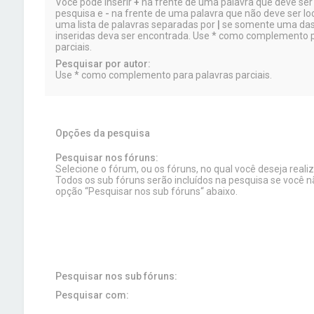
Você pode inserir
+
na frente de uma palavra que deve ser 
pesquisa e
-
na frente de uma palavra que não deve ser lo
uma lista de palavras separadas por
|
se somente uma das
inseridas deva ser encontrada. Use * como complemento p
parciais.
Pesquisar por autor:
Use * como complemento para palavras parciais.
Opções da pesquisa
Pesquisar nos fóruns:
Selecione o fórum, ou os fóruns, no qual você deseja realiz
Todos os sub fóruns serão incluídos na pesquisa se você 
opção “Pesquisar nos sub fóruns“ abaixo.
Pesquisar nos sub fóruns:
Pesquisar com: