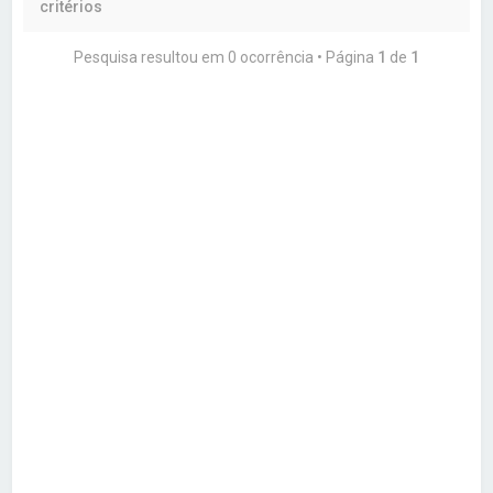
critérios
r
Pesquisa resultou em 0 ocorrência • Página
1
de
1