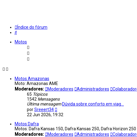
Índice do fórum
Pesquisar
Motos
Motos Amazonas
Moto: Amazonas AME
Moderadores:
Moderadores
Administradores
Colaborado
65
Tópicos
1542
Mensagens
Última mensagem
Dúvida sobre conforto em viag…
Ver
por
Sreeert34
última
22 Jun 2026, 19:32
mensagem
Motos Dafra
Motos: Dafra Kansas 150, Dafra Kansas 250, Dafra Horizon 250
Moderadores:
Moderadores
Administradores
Colaborador