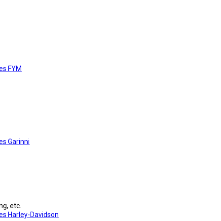
res FYM
s Garinni
g, etc.
es Harley-Davidson