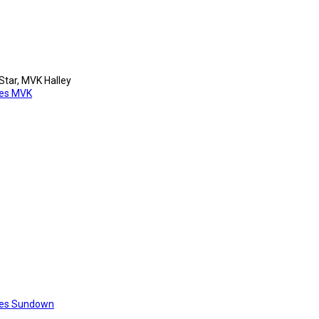
Star, MVK Halley
res MVK
res Sundown