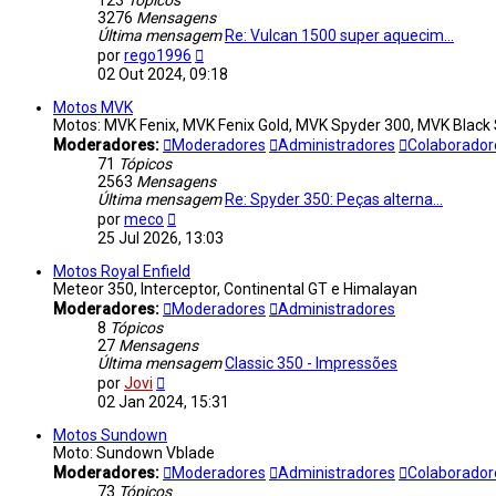
123
Tópicos
3276
Mensagens
Última mensagem
Re: Vulcan 1500 super aquecim…
Ver
por
rego1996
última
02 Out 2024, 09:18
mensagem
Motos MVK
Motos: MVK Fenix, MVK Fenix Gold, MVK Spyder 300, MVK Black 
Moderadores:
Moderadores
Administradores
Colaborado
71
Tópicos
2563
Mensagens
Última mensagem
Re: Spyder 350: Peças alterna…
Ver
por
meco
última
25 Jul 2026, 13:03
mensagem
Motos Royal Enfield
Meteor 350, Interceptor, Continental GT e Himalayan
Moderadores:
Moderadores
Administradores
8
Tópicos
27
Mensagens
Última mensagem
Classic 350 - Impressões
Ver
por
Jovi
última
02 Jan 2024, 15:31
mensagem
Motos Sundown
Moto: Sundown Vblade
Moderadores:
Moderadores
Administradores
Colaborado
73
Tópicos