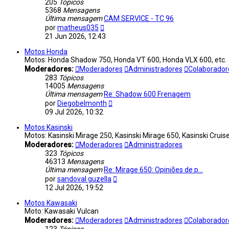
205
Tópicos
5368
Mensagens
Última mensagem
CAM SERVICE - TC 96
Ver
por
matheus035
última
21 Jun 2026, 12:43
mensagem
Motos Honda
Motos: Honda Shadow 750, Honda VT 600, Honda VLX 600, etc.
Moderadores:
Moderadores
Administradores
Colaborador
283
Tópicos
14005
Mensagens
Última mensagem
Re: Shadow 600 Frenagem
Ver
por
Diegobelmonth
última
09 Jul 2026, 10:32
mensagem
Motos Kasinski
Motos: Kasinski Mirage 250, Kasinski Mirage 650, Kasinski Cruiser
Moderadores:
Moderadores
Administradores
323
Tópicos
46313
Mensagens
Última mensagem
Re: Mirage 650: Opiniões de p…
Ver
por
sandoval guzella
última
12 Jul 2026, 19:52
mensagem
Motos Kawasaki
Moto: Kawasaki Vulcan
Moderadores:
Moderadores
Administradores
Colaborador