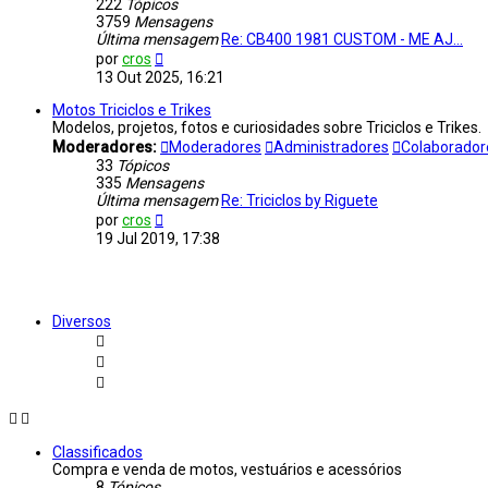
222
Tópicos
3759
Mensagens
Última mensagem
Re: CB400 1981 CUSTOM - ME AJ…
Ver
por
cros
última
13 Out 2025, 16:21
mensagem
Motos Triciclos e Trikes
Modelos, projetos, fotos e curiosidades sobre Triciclos e Trikes.
Moderadores:
Moderadores
Administradores
Colaborador
33
Tópicos
335
Mensagens
Última mensagem
Re: Triciclos by Riguete
Ver
por
cros
última
19 Jul 2019, 17:38
mensagem
Diversos
Classificados
Compra e venda de motos, vestuários e acessórios
8
Tópicos