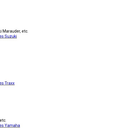
i Marauder, etc.
es Suzuki
es Traxx
etc.
res Yamaha