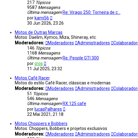
217
Tópicos
9587
Mensagens
Última mensagem
Re: Virago 250: Torneira de c…
Ver
por
kami56
última
30 Jun 2026, 23:26
mensagem
Motos de Outras Marcas
Motos: Daelim, Kymco, Miza, Shineray, etc.
Moderadores:
Moderadores
Administradores
Colaborador
146
Tópicos
1168
Mensagens
Última mensagem
Re: People GTI 300
Ver
por
cros
última
11 Jul 2025, 23:32
mensagem
Motos Café Racer
Motos do estilo Café Racer, clássicas e modernas
Moderadores:
Moderadores
Administradores
Colaborador
51
Tópicos
546
Mensagens
Última mensagem
RX 125 cafe
Ver
por
lucasPalhares
última
22 Mai 2021, 21:18
mensagem
Motos Choppers e Bobbers
Motos: Choppers, Bobbers e projetos exclusivos
Moderadores:
Moderadores
Administradores
Colaborador