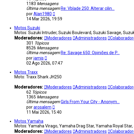
1183
Mensagens
Última mensagem
Re: Vblade 250: Alterar cilin…
Ver
por
Alan1980
última
14 Mar 2026, 19:59
mensagem
Motos Suzuki
Motos: Suzuki Intruder, Suzuki Boulevard, Suzuki Savage, Suzuk
Moderadores:
Moderadores
Administradores
Colaborador
301
Tópicos
8526
Mensagens
Última mensagem
Re: Savage 650: Opiniões de P…
Ver
por
jamis
última
02 Ago 2026, 07:47
mensagem
Motos Traxx
Moto: Traxx Shark JH250
Moderadores:
Moderadores
Administradores
Colaborador
62
Tópicos
1365
Mensagens
Última mensagem
Girls From Your City - Anonym…
Ver
por
arosalem
última
11 Mai 2026, 15:40
mensagem
Motos Yamaha
Motos: Yamaha Virago, Yamaha Drag Star, Yamaha Royal Star, 
Moderadores:
Moderadores
Administradores
Colaborado