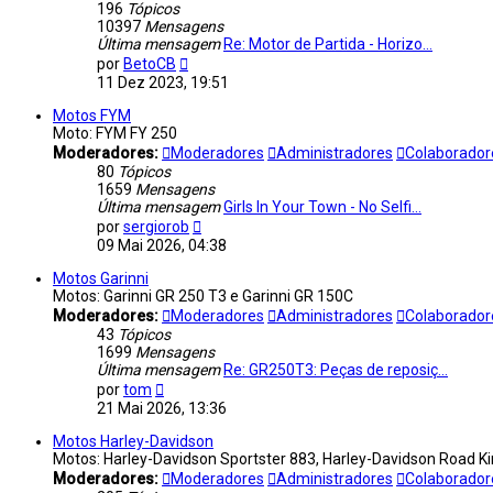
196
Tópicos
10397
Mensagens
Última mensagem
Re: Motor de Partida - Horizo…
Ver
por
BetoCB
última
11 Dez 2023, 19:51
mensagem
Motos FYM
Moto: FYM FY 250
Moderadores:
Moderadores
Administradores
Colaborado
80
Tópicos
1659
Mensagens
Última mensagem
Girls In Your Town - No Selfi…
Ver
por
sergiorob
última
09 Mai 2026, 04:38
mensagem
Motos Garinni
Motos: Garinni GR 250 T3 e Garinni GR 150C
Moderadores:
Moderadores
Administradores
Colaboradore
43
Tópicos
1699
Mensagens
Última mensagem
Re: GR250T3: Peças de reposiç…
Ver
por
tom
última
21 Mai 2026, 13:36
mensagem
Motos Harley-Davidson
Motos: Harley-Davidson Sportster 883, Harley-Davidson Road Kin
Moderadores:
Moderadores
Administradores
Colaborador