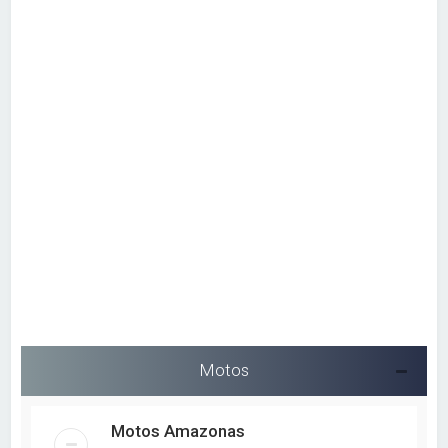
s
a
r
Motos
Motos Amazonas