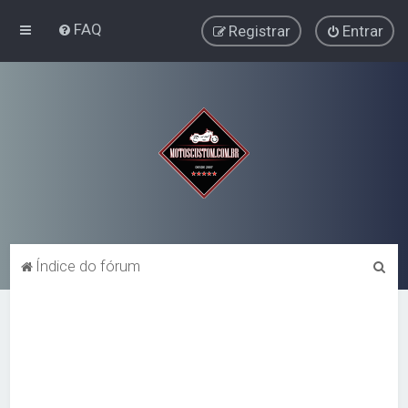
FAQ
Registrar
Entrar
P
Índice do fórum
e
s
q
u
i