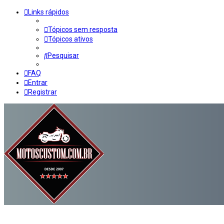
Links rápidos
Tópicos sem resposta
Tópicos ativos
Pesquisar
FAQ
Entrar
Registrar