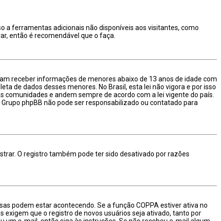
so a ferramentas adicionais não disponíveis aos visitantes, como
rar, então é recomendável que o faça.
ssam receber informações de menores abaixo de 13 anos de idade com
ta de dados desses menores. No Brasil, esta lei não vigora e por isso
s comunidades e andem sempre de acordo com a lei vigente do país.
e o Grupo phpBB não pode ser responsabilizado ou contatado para
strar. O registro também pode ter sido desativado por razões
oisas podem estar acontecendo. Se a função COPPA estiver ativa no
 exigem que o registro de novos usuários seja ativado, tanto por
u um e-mail, então siga às instruções. Se não recebeu e-mail algum,