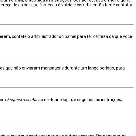
reço de e-mail que forneceu é válido e correto, então tente contatar
verem, contate o administrador do painel para ter certeza de que você
ários que não enviaram mensagens durante um longo período, para
e em
Esqueci a senha
ao efetuar o login, e seguindo às instruções,
o abusivo da sua conta por parte de outras pessoas. Para manter-se