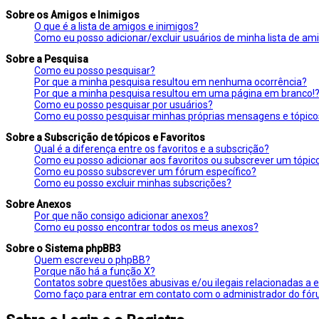
Sobre os Amigos e Inimigos
O que é a lista de amigos e inimigos?
Como eu posso adicionar/excluir usuários de minha lista de am
Sobre a Pesquisa
Como eu posso pesquisar?
Por que a minha pesquisa resultou em nenhuma ocorrência?
Por que a minha pesquisa resultou em uma página em branco!
Como eu posso pesquisar por usuários?
Como eu posso pesquisar minhas próprias mensagens e tópico
Sobre a Subscrição de tópicos e Favoritos
Qual é a diferença entre os favoritos e a subscrição?
Como eu posso adicionar aos favoritos ou subscrever um tópico
Como eu posso subscrever um fórum específico?
Como eu posso excluir minhas subscrições?
Sobre Anexos
Por que não consigo adicionar anexos?
Como eu posso encontrar todos os meus anexos?
Sobre o Sistema phpBB3
Quem escreveu o phpBB?
Porque não há a função X?
Contatos sobre questões abusivas e/ou ilegais relacionadas a 
Como faço para entrar em contato com o administrador do fó