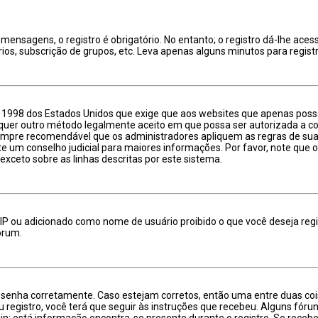
mensagens, o registro é obrigatório. No entanto; o registro dá-lhe aces
os, subscrição de grupos, etc. Leva apenas alguns minutos para regist
 de 1998 dos Estados Unidos que exige que aos websites que apenas po
quer outro método legalmente aceito em que possa ser autorizada a cole
sempre recomendável que os administradores apliquem as regras de sua
ate um conselho judicial para maiores informações. Por favor, note qu
 exceto sobre as linhas descritas por este sistema.
IP ou adicionado como nome de usuário proibido o que você deseja regi
órum.
 e senha corretamente. Caso estejam corretos, então uma entre duas c
registro, você terá que seguir às instruções que recebeu. Alguns fóruns
n; está informação encontra-se presente durante o registro. Se recebe