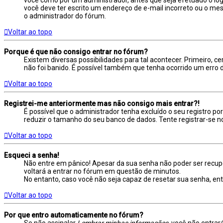
você deve ter escrito um endereço de e-mail incorreto ou o mes
o administrador do fórum.
Voltar ao topo
Porque é que não consigo entrar no fórum?
Existem diversas possibilidades para tal acontecer. Primeiro, c
não foi banido. É possível também que tenha ocorrido um erro de
Voltar ao topo
Registrei-me anteriormente mas não consigo mais entrar?!
É possível que o administrador tenha excluído o seu registro 
reduzir o tamanho do seu banco de dados. Tente registrar-se n
Voltar ao topo
Esqueci a senha!
Não entre em pânico! Apesar da sua senha não poder ser recupe
voltará a entrar no fórum em questão de minutos.
No entanto, caso você não seja capaz de resetar sua senha, en
Voltar ao topo
Por que entro automaticamente no fórum?
Se não assinalar
Lembrar minhas informações
, você não entrar