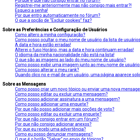
Porque é que não consigo entrar no fórum?
Registrei-me anteriormente mas não consigo mais entrar?!
Esqueci a senha!
Por que entro automaticamente no fórum?
O que a opção de “Excluir cookies” faz?
Sobre as Preferências e Configuração de Usuários
Como altero a minha configuração?
Como posso ocultar o meu nome de usuário da lista de usuários
A data e hora estão erradas!
Alterei o fuso Horário, mas a data e hora continuam erradas!
O idioma da minha nacionalidade não está na lista!
O que são as imagens ao lado do meu nome de usuário?
Como posso exibir uma imagem junto ao meu nome de usuário
Como posso alterar o meu rank?
Quando clico no e-mail de um usuário, uma página aparece solic
Sobre as Mensagens
Como posso criar um novo tópico ou enviar uma nova mensag
Como posso editar ou excluir uma mensagem?
Como posso adicionar assinatura a uma mensagem?
Como posso adicionar uma enquete?
Por que não posso adicionar mais opções de voto?
Como posso editar ou excluir uma enquete?
Por que não consigo entrar em um fórum?
Por que não consigo adicionar anexos?
Por que eu recebi uma advertência?
Como eu posso denunciar mensagens?
O que é o botão “Salvar” no envio de tópicos?