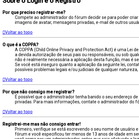
Sobre o Login e o Registro
Por que preciso registrar-me?
Compete ao administrador do fórum decidir se para poder criar 
imagens de avatar, mensagens privadas, e-mail de outros usuári
Voltar ao topo
O que é a COPPA?
A COPPA (Child Online Privacy and Protection Act) é uma Lei
a devida autorização de seus pais ou responsáveis, ou sob qual
não é realmente necessária a aplicação desta função, mas é 
Se você está inseguro quanto a aplicação da seguinte lei, cont
possíveis problemas legais e/ou judiciais de qualquer natureza,
Voltar ao topo
Por que não consigo me registrar?
É possível que o administrador tenha banido o seu endereço de 
privadas. Para mais informações, contate o administrador do f
Voltar ao topo
Registrei-me mas não consigo entrar!
Primeiro, verifique se está escrevendo o seu nome de usuário
fórum e você especificou ter menos de 13 anos de idade em seu 
você como por um administrador, antes que seja efetuado o logi