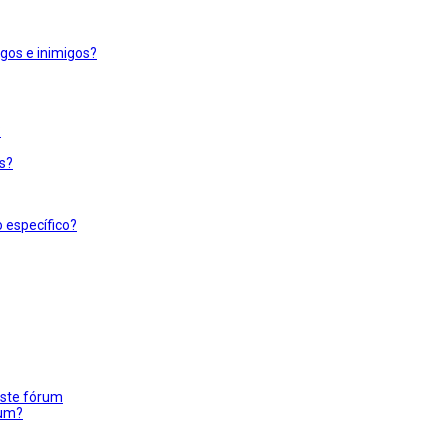
igos e inimigos?
?
s?
 específico?
este fórum
rum?