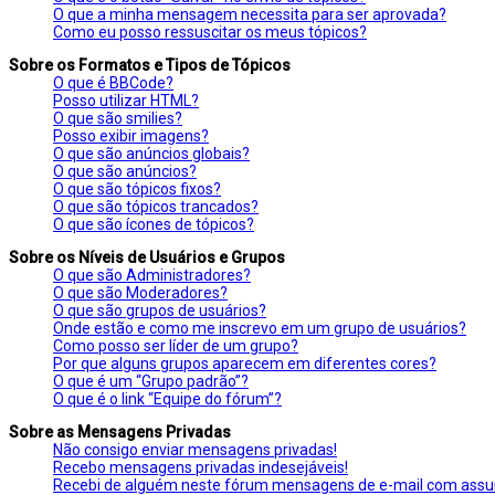
O que a minha mensagem necessita para ser aprovada?
Como eu posso ressuscitar os meus tópicos?
Sobre os Formatos e Tipos de Tópicos
O que é BBCode?
Posso utilizar HTML?
O que são smilies?
Posso exibir imagens?
O que são anúncios globais?
O que são anúncios?
O que são tópicos fixos?
O que são tópicos trancados?
O que são ícones de tópicos?
Sobre os Níveis de Usuários e Grupos
O que são Administradores?
O que são Moderadores?
O que são grupos de usuários?
Onde estão e como me inscrevo em um grupo de usuários?
Como posso ser líder de um grupo?
Por que alguns grupos aparecem em diferentes cores?
O que é um “Grupo padrão”?
O que é o link “Equipe do fórum”?
Sobre as Mensagens Privadas
Não consigo enviar mensagens privadas!
Recebo mensagens privadas indesejáveis!
Recebi de alguém neste fórum mensagens de e-mail com assunt