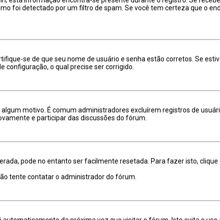
mo foi detectado por um filtro de spam. Se você tem certeza que o ende
ertifique-se de que seu nome de usuário e senha estão corretos. Se esti
 configuração, o qual precise ser corrigido.
por algum motivo. É comum administradores excluírem registros de usu
ovamente e participar das discussões do fórum.
rada, pode no entanto ser facilmente resetada. Para fazer isto, cliqu
tão tente contatar o administrador do fórum.
á automaticamente da próxima vez que visitar o fórum. Isto evita o us