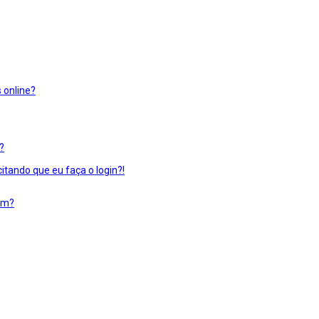
 online?
?
itando que eu faça o login?!
em?