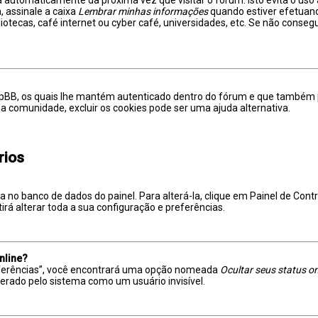
, assinale a caixa
Lembrar minhas informações
quando estiver efetuand
otecas, café internet ou cyber café, universidades, etc. Se não consegu
phpBB, os quais lhe mantém autenticado dentro do fórum e que també
na comunidade, excluir os cookies pode ser uma ajuda alternativa.
rios
a no banco de dados do painel. Para alterá-la, clique em Painel de Con
rá alterar toda a sua configuração e preferências.
nline?
referências”, você encontrará uma opção nomeada
Ocultar seus status on
erado pelo sistema como um usuário invisível.